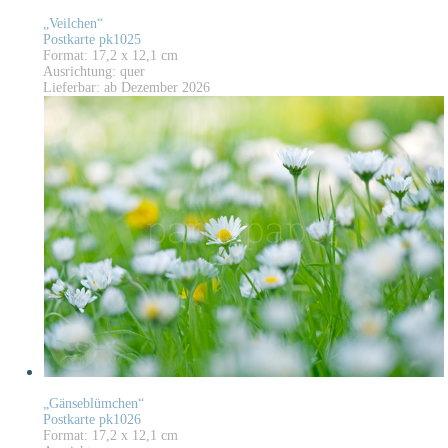
„Veilchen“
Postkarte pk1025
Format: 17,2 x 12,1 cm
Ausrichtung: quer
Lieferbar: ab Dezember 2026
„Gänseblümchen“
Postkarte pk1026
Format: 17,2 x 12,1 cm