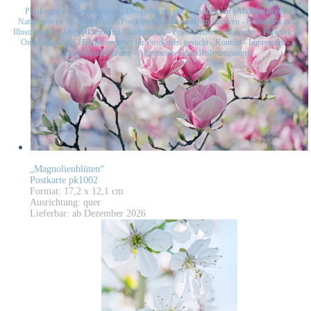
Postkarten mit Naturmotiven
-
Doppelkarten mit Naturmotiven
-
Midikarten mit
Naturmotiven
-
Schwarz-Weiß-Postkarten mit historischen Motiven
-
Postkarten mit
Illustrationen
-
Doppelkarten mit Illustrationen
-
Postkartensets
-
Kalender
-
Papeterie
-
Online-Katalog
-
Handelsvertreter für Postkarten gesucht
-
Kontakt
-
Impressum
-
Datenschutzerklärung
-
Allgemeine Geschäftsbedingungen
„Magnolienblüten“
Postkarte pk1002
Format: 17,2 x 12,1 cm
Ausrichtung: quer
Lieferbar: ab Dezember 2026