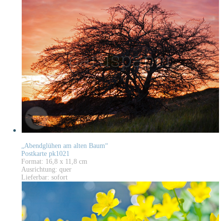
„Abendglühen am alten Baum“
Postkarte pk1021
Format: 16,8 x 11,8 cm
Ausrichtung: quer
Lieferbar: sofort