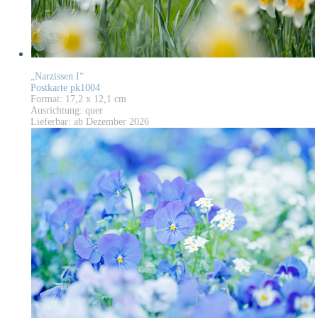
„Narzissen I“
Postkarte pk1004
Format: 17,2 x 12,1 cm
Ausrichtung: quer
Lieferbar: ab Dezember 2026