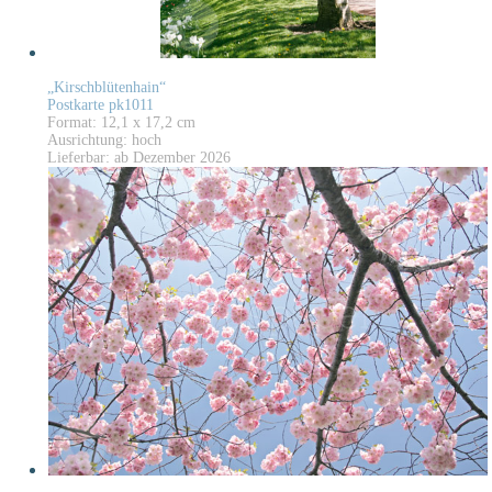
„Kirschblütenhain“
Postkarte pk1011
Format: 12,1 x 17,2 cm
Ausrichtung: hoch
Lieferbar: ab Dezember 2026