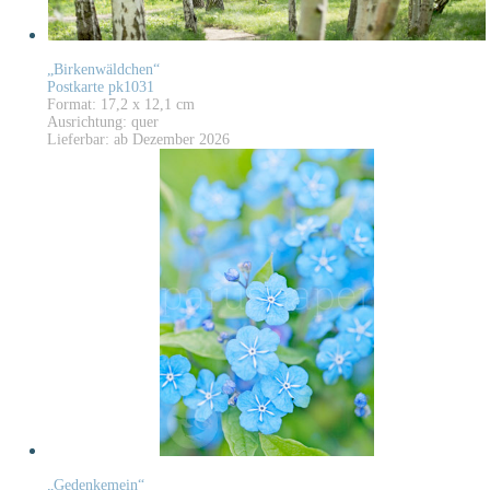
„Birkenwäldchen“
Postkarte pk1031
Format: 17,2 x 12,1 cm
Ausrichtung: quer
Lieferbar: ab Dezember 2026
„Gedenkemein“