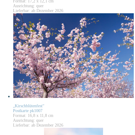
Format: 17,2 x 12,1 cm
Ausrichtung: quer
Lieferbar: ab Dezember 2026
„Kirschblütenfest“
Postkarte pk1007
Format: 16,8 x 11,8 cm
Ausrichtung: quer
Lieferbar: ab Dezember 2026