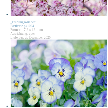
„Frühlingswunder“
Postkarte pk1024
Format: 17,2 x 12,1 cm
Ausrichtung: quer
Lieferbar: ab Dezember 2026