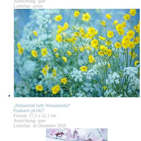
Ausrichtung: quer
Lieferbar: sofort
„Hahnenfuß liebt Wiesenkerbel“
Postkarte pk1027
Format: 17,2 x 12,1 cm
Ausrichtung: quer
Lieferbar: ab Dezember 2026