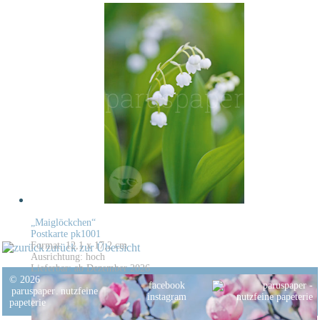
„Maiglöckchen“
Postkarte pk1001
Format: 12,1 x 17,2 cm
zurück zur Übersicht
Ausrichtung: hoch
Lieferbar: ab Dezember 2026
© 2026
facebook
paruspaper
.
nutzfeine
instagram
papeterie