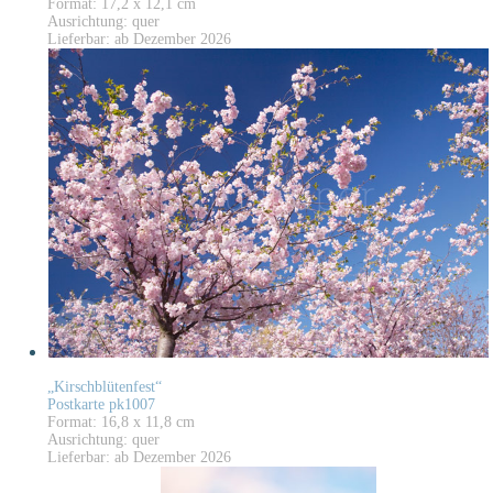
Format: 17,2 x 12,1 cm
Ausrichtung: quer
Lieferbar: ab Dezember 2026
„Kirschblütenfest“
Postkarte pk1007
Format: 16,8 x 11,8 cm
Ausrichtung: quer
Lieferbar: ab Dezember 2026