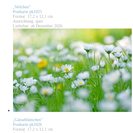
„Veilchen“
Postkarte pk1025
Format: 17,2 x 12,1 cm
Ausrichtung: quer
Lieferbar: ab Dezember 2026
„Gänseblümchen“
Postkarte pk1026
Format: 17,2 x 12,1 cm