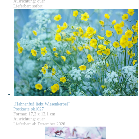
Ausrichtung: quer
Lieferbar: sofort
„Hahnenfuß liebt Wiesenkerbel“
Postkarte pk1027
Format: 17,2 x 12,1 cm
Ausrichtung: quer
Lieferbar: ab Dezember 2026