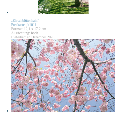
„Kirschblütenhain“
Postkarte pk1011
Format: 12,1 x 17,2 cm
Ausrichtung: hoch
Lieferbar: ab Dezember 2026