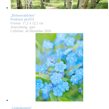
„Birkenwäldchen“
Postkarte pk1031
Format: 17,2 x 12,1 cm
Ausrichtung: quer
Lieferbar: ab Dezember 2026
„Gedenkemein“