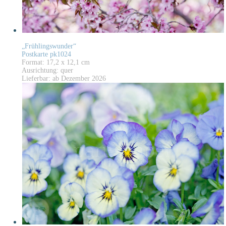
„Frühlingswunder“
Postkarte pk1024
Format: 17,2 x 12,1 cm
Ausrichtung: quer
Lieferbar: ab Dezember 2026