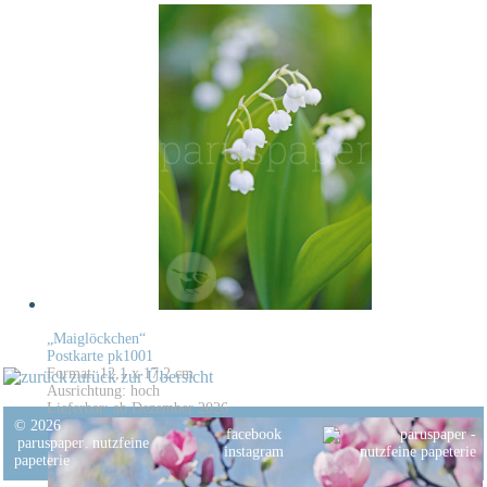
„Maiglöckchen“
Postkarte pk1001
Format: 12,1 x 17,2 cm
zurück zur Übersicht
Ausrichtung: hoch
Lieferbar: ab Dezember 2026
© 2026
facebook
paruspaper
.
nutzfeine
instagram
papeterie