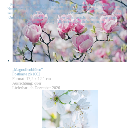
Postkarten mit Naturmotiven
-
Doppelkarten mit Naturmotiven
-
Midikarten mit
Naturmotiven
-
Schwarz-Weiß-Postkarten mit historischen Motiven
-
Postkarten mit
Illustrationen
-
Doppelkarten mit Illustrationen
-
Postkartensets
-
Kalender
-
Papeterie
-
Online-Katalog
-
Handelsvertreter für Postkarten gesucht
-
Kontakt
-
Impressum
-
Datenschutzerklärung
-
Allgemeine Geschäftsbedingungen
„Magnolienblüten“
Postkarte pk1002
Format: 17,2 x 12,1 cm
Ausrichtung: quer
Lieferbar: ab Dezember 2026