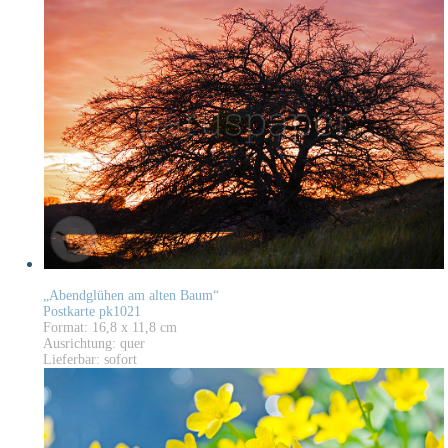
„Abendglühen am alten Baum“
Postkarte pk1021
Format: 16,8 x 11,8 cm
Ausrichtung: quer
Lieferbar: sofort