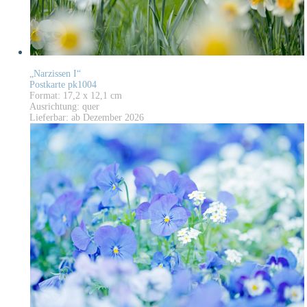
„Narzissen I“
Postkarte pk1004
Format: 17,2 x 12,1 cm
Ausrichtung: quer
Lieferbar: ab Dezember 2026