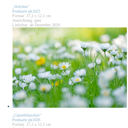
„Veilchen“
Postkarte pk1025
Format: 17,2 x 12,1 cm
Ausrichtung: quer
Lieferbar: ab Dezember 2026
„Gänseblümchen“
Postkarte pk1026
Format: 17,2 x 12,1 cm