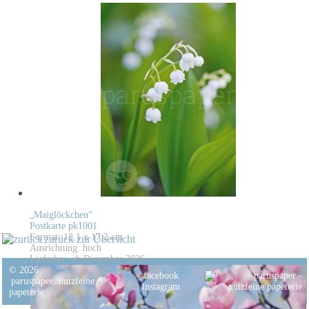
„Maiglöckchen“
Postkarte pk1001
Format: 12,1 x 17,2 cm
zurück zur Übersicht
Ausrichtung: hoch
Lieferbar: ab Dezember 2026
© 2026
facebook
paruspaper
.
nutzfeine
instagram
papeterie