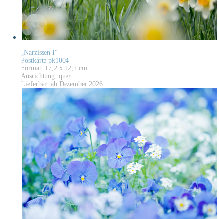
„Narzissen I“
Postkarte pk1004
Format: 17,2 x 12,1 cm
Ausrichtung: quer
Lieferbar: ab Dezember 2026