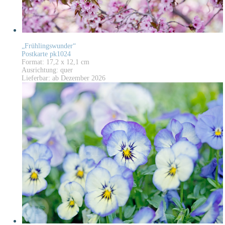
„Frühlingswunder“
Postkarte pk1024
Format: 17,2 x 12,1 cm
Ausrichtung: quer
Lieferbar: ab Dezember 2026