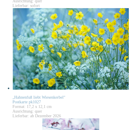
Ausrichtung: quer
Lieferbar: sofort
„Hahnenfuß liebt Wiesenkerbel“
Postkarte pk1027
Format: 17,2 x 12,1 cm
Ausrichtung: quer
Lieferbar: ab Dezember 2026