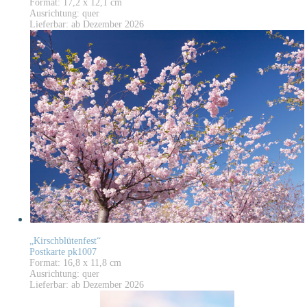
Format: 17,2 x 12,1 cm
Ausrichtung: quer
Lieferbar: ab Dezember 2026
„Kirschblütenfest“
Postkarte pk1007
Format: 16,8 x 11,8 cm
Ausrichtung: quer
Lieferbar: ab Dezember 2026