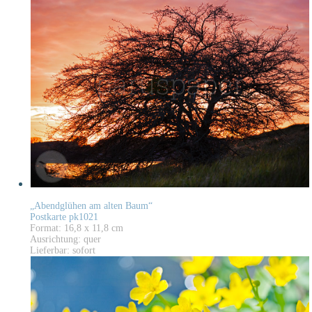
„Abendglühen am alten Baum“
Postkarte pk1021
Format: 16,8 x 11,8 cm
Ausrichtung: quer
Lieferbar: sofort