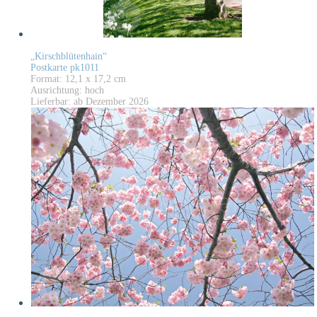
„Kirschblütenhain“
Postkarte pk1011
Format: 12,1 x 17,2 cm
Ausrichtung: hoch
Lieferbar: ab Dezember 2026