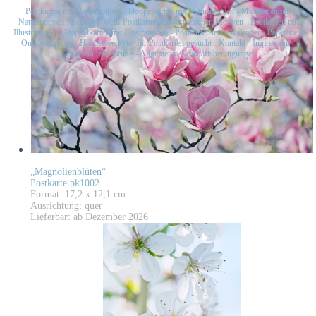
Postkarten mit Naturmotiven
-
Doppelkarten mit Naturmotiven
-
Midikarten mit
Naturmotiven
-
Schwarz-Weiß-Postkarten mit historischen Motiven
-
Postkarten mit
Illustrationen
-
Doppelkarten mit Illustrationen
-
Postkartensets
-
Kalender
-
Papeterie
-
Online-Katalog
-
Handelsvertreter für Postkarten gesucht
-
Kontakt
-
Impressum
-
Datenschutzerklärung
-
Allgemeine Geschäftsbedingungen
„Magnolienblüten“
Postkarte pk1002
Format: 17,2 x 12,1 cm
Ausrichtung: quer
Lieferbar: ab Dezember 2026