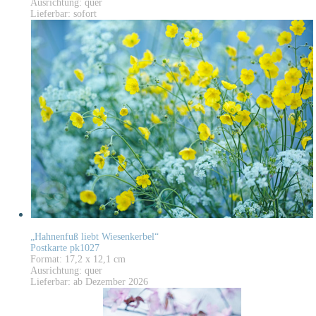
Ausrichtung: quer
Lieferbar: sofort
„Hahnenfuß liebt Wiesenkerbel“
Postkarte pk1027
Format: 17,2 x 12,1 cm
Ausrichtung: quer
Lieferbar: ab Dezember 2026