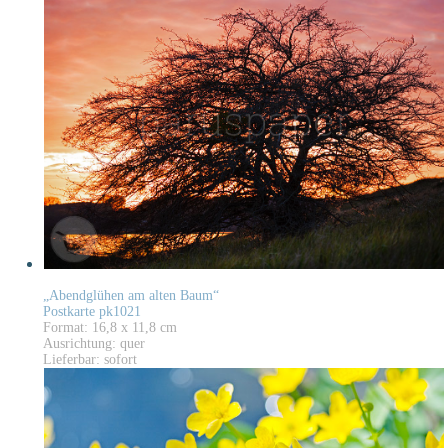
„Abendglühen am alten Baum“
Postkarte pk1021
Format: 16,8 x 11,8 cm
Ausrichtung: quer
Lieferbar: sofort