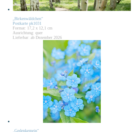
„Birkenwäldchen“
Postkarte pk1031
Format: 17,2 x 12,1 cm
Ausrichtung: quer
Lieferbar: ab Dezember 2026
„Gedenkemein“