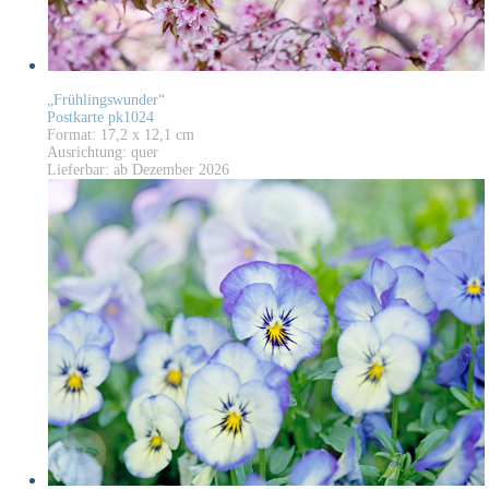
„Frühlingswunder“
Postkarte pk1024
Format: 17,2 x 12,1 cm
Ausrichtung: quer
Lieferbar: ab Dezember 2026