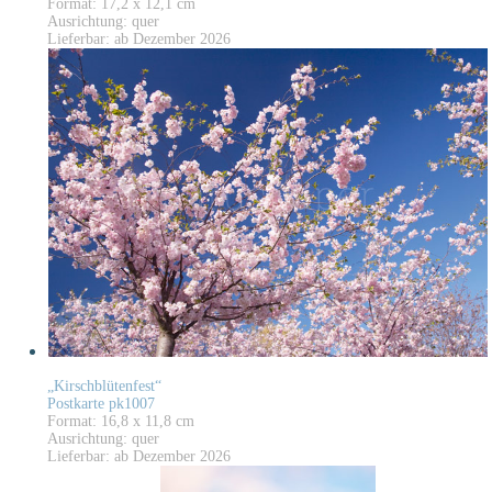
Format: 17,2 x 12,1 cm
Ausrichtung: quer
Lieferbar: ab Dezember 2026
„Kirschblütenfest“
Postkarte pk1007
Format: 16,8 x 11,8 cm
Ausrichtung: quer
Lieferbar: ab Dezember 2026