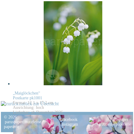
„Maiglöckchen“
Postkarte pk1001
Format: 12,1 x 17,2 cm
zurück zur Übersicht
Ausrichtung: hoch
Lieferbar: ab Dezember 2026
© 2026
facebook
paruspaper
.
nutzfeine
instagram
papeterie