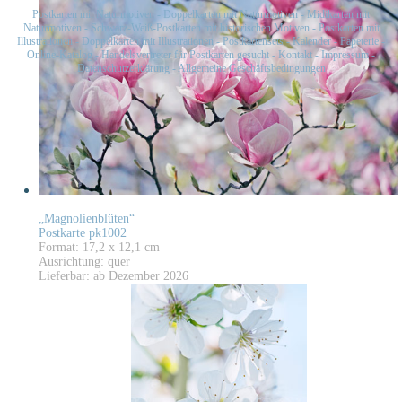
Postkarten mit Naturmotiven
-
Doppelkarten mit Naturmotiven
-
Midikarten mit
Naturmotiven
-
Schwarz-Weiß-Postkarten mit historischen Motiven
-
Postkarten mit
Illustrationen
-
Doppelkarten mit Illustrationen
-
Postkartensets
-
Kalender
-
Papeterie
-
Online-Katalog
-
Handelsvertreter für Postkarten gesucht
-
Kontakt
-
Impressum
-
Datenschutzerklärung
-
Allgemeine Geschäftsbedingungen
„Magnolienblüten“
Postkarte pk1002
Format: 17,2 x 12,1 cm
Ausrichtung: quer
Lieferbar: ab Dezember 2026