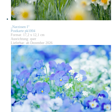
„Narzissen I“
Postkarte pk1004
Format: 17,2 x 12,1 cm
Ausrichtung: quer
Lieferbar: ab Dezember 2026