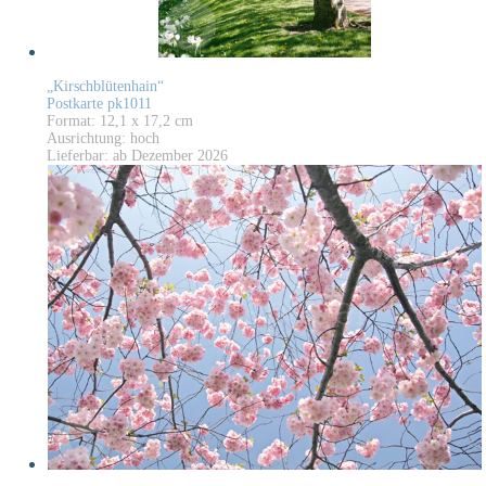
„Kirschblütenhain“
Postkarte pk1011
Format: 12,1 x 17,2 cm
Ausrichtung: hoch
Lieferbar: ab Dezember 2026