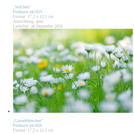
„Veilchen“
Postkarte pk1025
Format: 17,2 x 12,1 cm
Ausrichtung: quer
Lieferbar: ab Dezember 2026
„Gänseblümchen“
Postkarte pk1026
Format: 17,2 x 12,1 cm