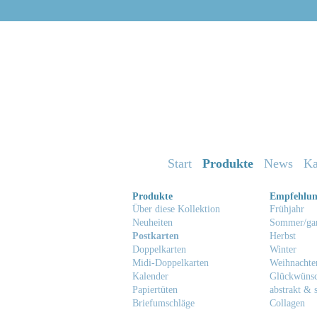
Start
Produkte
News
Ka
Produkte
Empfehlu
Über diese Kollektion
Frühjahr
Neuheiten
Sommer/gan
Postkarten
Herbst
Doppelkarten
Winter
Midi-Doppelkarten
Weihnachte
Kalender
Glückwüns
Papiertüten
abstrakt & s
Briefumschläge
Collagen