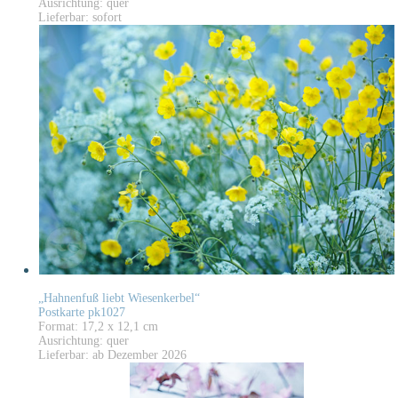
Ausrichtung: quer
Lieferbar: sofort
„Hahnenfuß liebt Wiesenkerbel“
Postkarte pk1027
Format: 17,2 x 12,1 cm
Ausrichtung: quer
Lieferbar: ab Dezember 2026