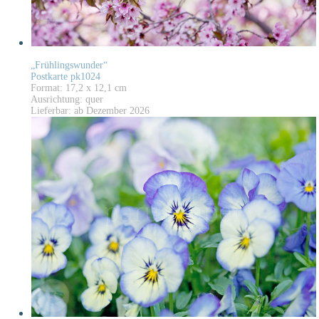
„Frühlingswunder“
Postkarte pk1024
Format: 17,2 x 12,1 cm
Ausrichtung: quer
Lieferbar: ab Dezember 2026