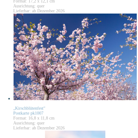
Format: 17,2 x 12,1 cm
Ausrichtung: quer
Lieferbar: ab Dezember 2026
„Kirschblütenfest“
Postkarte pk1007
Format: 16,8 x 11,8 cm
Ausrichtung: quer
Lieferbar: ab Dezember 2026