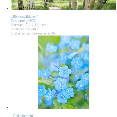
„Birkenwäldchen“
Postkarte pk1031
Format: 17,2 x 12,1 cm
Ausrichtung: quer
Lieferbar: ab Dezember 2026
„Gedenkemein“