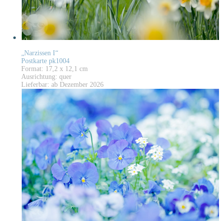
„Narzissen I“
Postkarte pk1004
Format: 17,2 x 12,1 cm
Ausrichtung: quer
Lieferbar: ab Dezember 2026