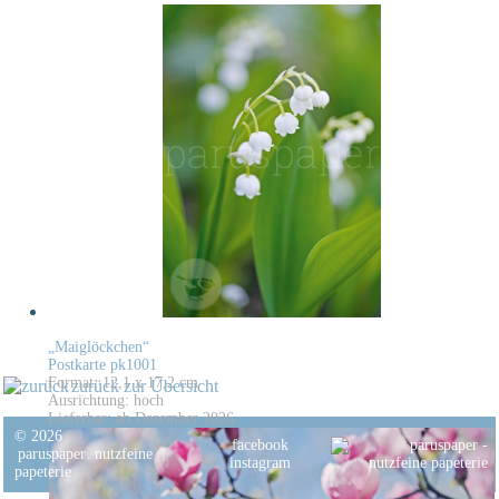
„Maiglöckchen“
Postkarte pk1001
Format: 12,1 x 17,2 cm
zurück zur Übersicht
Ausrichtung: hoch
Lieferbar: ab Dezember 2026
© 2026
facebook
paruspaper
.
nutzfeine
instagram
papeterie