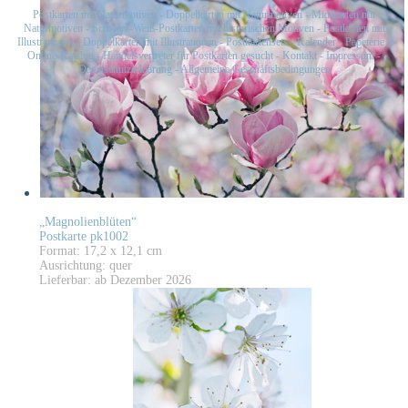
Postkarten mit Naturmotiven
-
Doppelkarten mit Naturmotiven
-
Midikarten mit
Naturmotiven
-
Schwarz-Weiß-Postkarten mit historischen Motiven
-
Postkarten mit
Illustrationen
-
Doppelkarten mit Illustrationen
-
Postkartensets
-
Kalender
-
Papeterie
-
Online-Katalog
-
Handelsvertreter für Postkarten gesucht
-
Kontakt
-
Impressum
-
Datenschutzerklärung
-
Allgemeine Geschäftsbedingungen
„Magnolienblüten“
Postkarte pk1002
Format: 17,2 x 12,1 cm
Ausrichtung: quer
Lieferbar: ab Dezember 2026