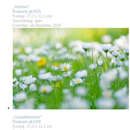
„Veilchen“
Postkarte pk1025
Format: 17,2 x 12,1 cm
Ausrichtung: quer
Lieferbar: ab Dezember 2026
„Gänseblümchen“
Postkarte pk1026
Format: 17,2 x 12,1 cm