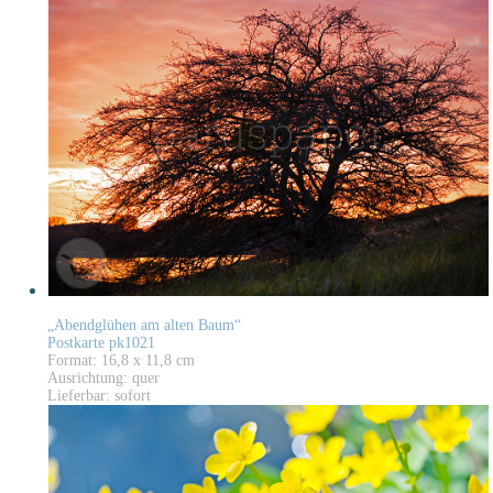
„Abendglühen am alten Baum“
Postkarte pk1021
Format: 16,8 x 11,8 cm
Ausrichtung: quer
Lieferbar: sofort