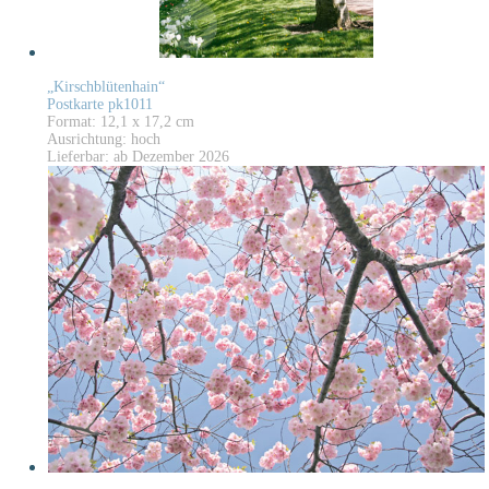
„Kirschblütenhain“
Postkarte pk1011
Format: 12,1 x 17,2 cm
Ausrichtung: hoch
Lieferbar: ab Dezember 2026