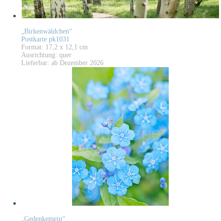
„Birkenwäldchen“
Postkarte pk1031
Format: 17,2 x 12,1 cm
Ausrichtung: quer
Lieferbar: ab Dezember 2026
„Gedenkemein“