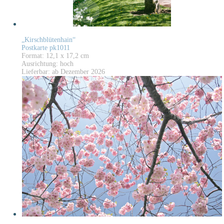
„Kirschblütenhain“
Postkarte pk1011
Format: 12,1 x 17,2 cm
Ausrichtung: hoch
Lieferbar: ab Dezember 2026