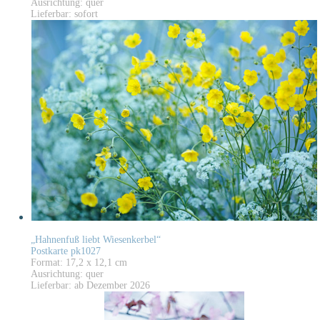
Ausrichtung: quer
Lieferbar: sofort
„Hahnenfuß liebt Wiesenkerbel“
Postkarte pk1027
Format: 17,2 x 12,1 cm
Ausrichtung: quer
Lieferbar: ab Dezember 2026