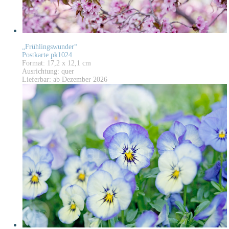
„Frühlingswunder“
Postkarte pk1024
Format: 17,2 x 12,1 cm
Ausrichtung: quer
Lieferbar: ab Dezember 2026