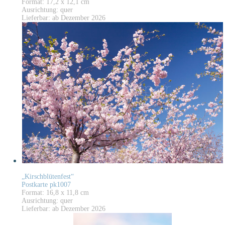
Format: 17,2 x 12,1 cm
Ausrichtung: quer
Lieferbar: ab Dezember 2026
„Kirschblütenfest“
Postkarte pk1007
Format: 16,8 x 11,8 cm
Ausrichtung: quer
Lieferbar: ab Dezember 2026