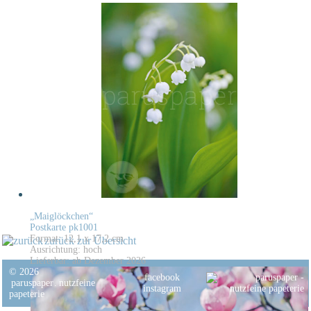
„Maiglöckchen“
Postkarte pk1001
Format: 12,1 x 17,2 cm
zurück zur Übersicht
Ausrichtung: hoch
Lieferbar: ab Dezember 2026
© 2026
facebook
paruspaper
.
nutzfeine
instagram
papeterie