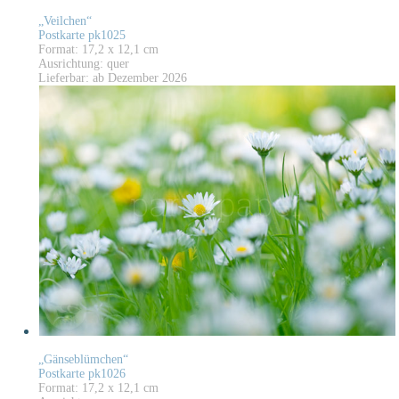
„Veilchen“
Postkarte pk1025
Format: 17,2 x 12,1 cm
Ausrichtung: quer
Lieferbar: ab Dezember 2026
„Gänseblümchen“
Postkarte pk1026
Format: 17,2 x 12,1 cm