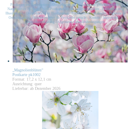
Postkarten mit Naturmotiven
-
Doppelkarten mit Naturmotiven
-
Midikarten mit
Naturmotiven
-
Schwarz-Weiß-Postkarten mit historischen Motiven
-
Postkarten mit
Illustrationen
-
Doppelkarten mit Illustrationen
-
Postkartensets
-
Kalender
-
Papeterie
-
Online-Katalog
-
Handelsvertreter für Postkarten gesucht
-
Kontakt
-
Impressum
-
Datenschutzerklärung
-
Allgemeine Geschäftsbedingungen
„Magnolienblüten“
Postkarte pk1002
Format: 17,2 x 12,1 cm
Ausrichtung: quer
Lieferbar: ab Dezember 2026