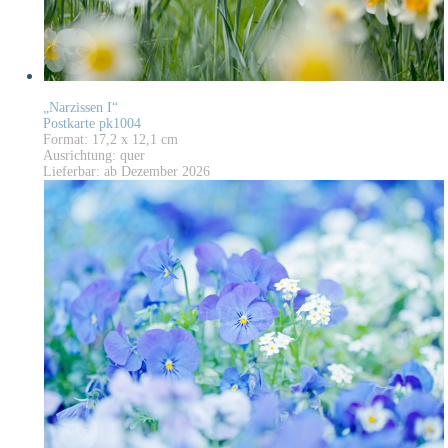
„Narzissen I“
Postkarte pk1004
Format: 17,2 x 12,1 cm
Ausrichtung: quer
Lieferbar: ab Dezember 2026