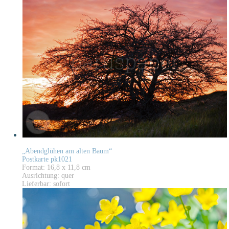
„Abendglühen am alten Baum“
Postkarte pk1021
Format: 16,8 x 11,8 cm
Ausrichtung: quer
Lieferbar: sofort