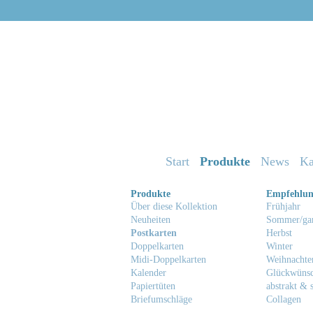
Start
Produkte
News
Ka
Produkte
Empfehlu
Über diese Kollektion
Frühjahr
Neuheiten
Sommer/gan
Postkarten
Herbst
Doppelkarten
Winter
Midi-Doppelkarten
Weihnachte
Kalender
Glückwüns
Papiertüten
abstrakt & s
Briefumschläge
Collagen