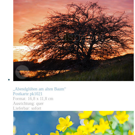
„Abendglühen am alten Baum“
Postkarte pk1021
Format: 16,8 x 11,8 cm
Ausrichtung: quer
Lieferbar: sofort