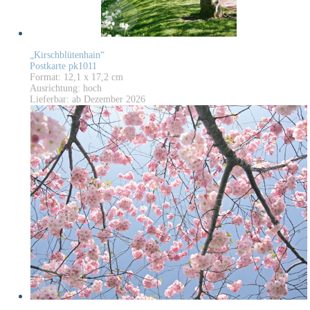
„Kirschblütenhain“
Postkarte pk1011
Format: 12,1 x 17,2 cm
Ausrichtung: hoch
Lieferbar: ab Dezember 2026