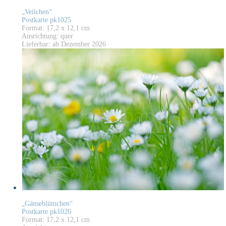
„Veilchen“
Postkarte pk1025
Format: 17,2 x 12,1 cm
Ausrichtung: quer
Lieferbar: ab Dezember 2026
„Gänseblümchen“
Postkarte pk1026
Format: 17,2 x 12,1 cm