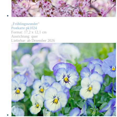
„Frühlingswunder“
Postkarte pk1024
Format: 17,2 x 12,1 cm
Ausrichtung: quer
Lieferbar: ab Dezember 2026