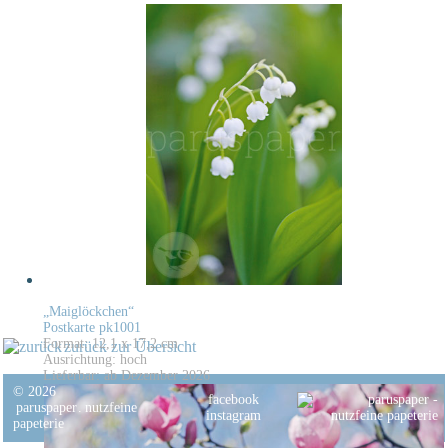
„Maiglöckchen“
Postkarte pk1001
Format: 12,1 x 17,2 cm
zurück zur Übersicht
Ausrichtung: hoch
Lieferbar: ab Dezember 2026
© 2026
facebook
paruspaper
.
nutzfeine
instagram
papeterie