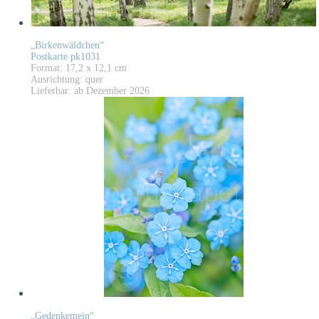
„Birkenwäldchen“
Postkarte pk1031
Format: 17,2 x 12,1 cm
Ausrichtung: quer
Lieferbar: ab Dezember 2026
„Gedenkemein“