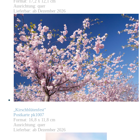
Format: 17,2 x 12,1 cm
Ausrichtung: quer
Lieferbar: ab Dezember 2026
„Kirschblütenfest“
Postkarte pk1007
Format: 16,8 x 11,8 cm
Ausrichtung: quer
Lieferbar: ab Dezember 2026