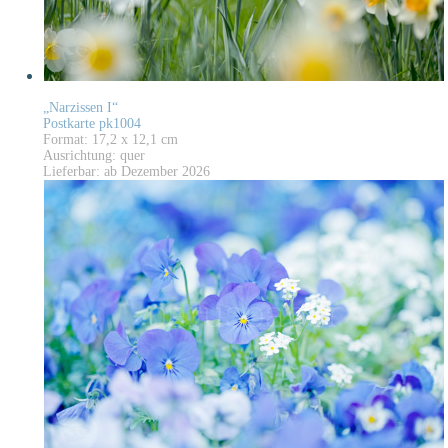
„Narzissen I“
Postkarte pk1004
Format: 17,2 x 12,1 cm
Ausrichtung: quer
Lieferbar: ab Dezember 2026