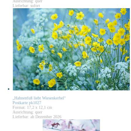
Ausrichtung: quer
Lieferbar: sofort
„Hahnenfuß liebt Wiesenkerbel“
Postkarte pk1027
Format: 17,2 x 12,1 cm
Ausrichtung: quer
Lieferbar: ab Dezember 2026