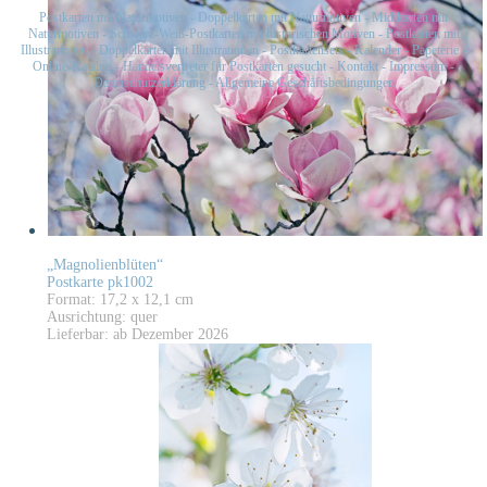
Postkarten mit Naturmotiven
-
Doppelkarten mit Naturmotiven
-
Midikarten mit
Naturmotiven
-
Schwarz-Weiß-Postkarten mit historischen Motiven
-
Postkarten mit
Illustrationen
-
Doppelkarten mit Illustrationen
-
Postkartensets
-
Kalender
-
Papeterie
-
Online-Katalog
-
Handelsvertreter für Postkarten gesucht
-
Kontakt
-
Impressum
-
Datenschutzerklärung
-
Allgemeine Geschäftsbedingungen
„Magnolienblüten“
Postkarte pk1002
Format: 17,2 x 12,1 cm
Ausrichtung: quer
Lieferbar: ab Dezember 2026