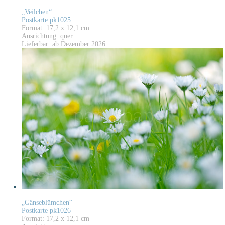
„Veilchen“
Postkarte pk1025
Format: 17,2 x 12,1 cm
Ausrichtung: quer
Lieferbar: ab Dezember 2026
„Gänseblümchen“
Postkarte pk1026
Format: 17,2 x 12,1 cm