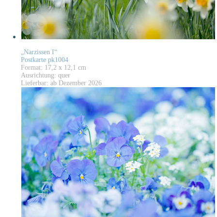
„Narzissen I“
Postkarte pk1004
Format: 17,2 x 12,1 cm
Ausrichtung: quer
Lieferbar: ab Dezember 2026