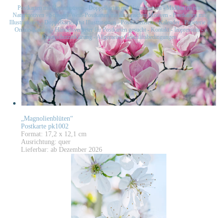
Postkarten mit Naturmotiven
-
Doppelkarten mit Naturmotiven
-
Midikarten mit
Naturmotiven
-
Schwarz-Weiß-Postkarten mit historischen Motiven
-
Postkarten mit
Illustrationen
-
Doppelkarten mit Illustrationen
-
Postkartensets
-
Kalender
-
Papeterie
-
Online-Katalog
-
Handelsvertreter für Postkarten gesucht
-
Kontakt
-
Impressum
-
Datenschutzerklärung
-
Allgemeine Geschäftsbedingungen
„Magnolienblüten“
Postkarte pk1002
Format: 17,2 x 12,1 cm
Ausrichtung: quer
Lieferbar: ab Dezember 2026