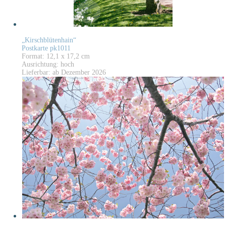
„Kirschblütenhain“
Postkarte pk1011
Format: 12,1 x 17,2 cm
Ausrichtung: hoch
Lieferbar: ab Dezember 2026