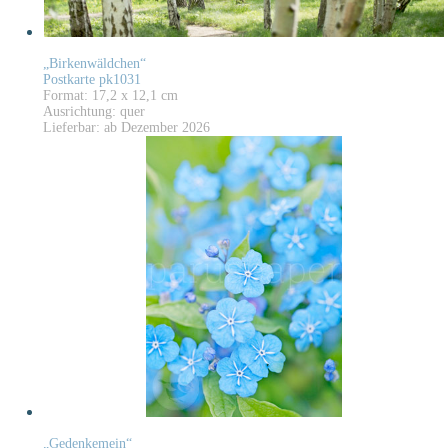
„Birkenwäldchen“
Postkarte pk1031
Format: 17,2 x 12,1 cm
Ausrichtung: quer
Lieferbar: ab Dezember 2026
„Gedenkemein“