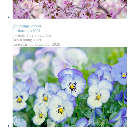
„Frühlingswunder“
Postkarte pk1024
Format: 17,2 x 12,1 cm
Ausrichtung: quer
Lieferbar: ab Dezember 2026