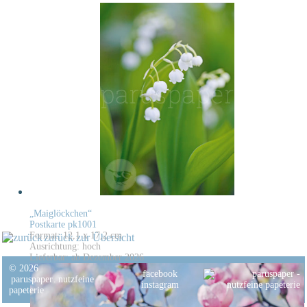
„Maiglöckchen“
Postkarte pk1001
Format: 12,1 x 17,2 cm
zurück zur Übersicht
Ausrichtung: hoch
Lieferbar: ab Dezember 2026
© 2026
facebook
paruspaper
.
nutzfeine
instagram
papeterie