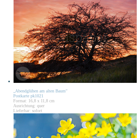
„Abendglühen am alten Baum“
Postkarte pk1021
Format: 16,8 x 11,8 cm
Ausrichtung: quer
Lieferbar: sofort