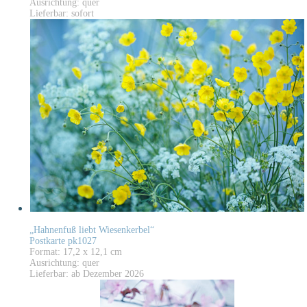
Ausrichtung: quer
Lieferbar: sofort
„Hahnenfuß liebt Wiesenkerbel“
Postkarte pk1027
Format: 17,2 x 12,1 cm
Ausrichtung: quer
Lieferbar: ab Dezember 2026