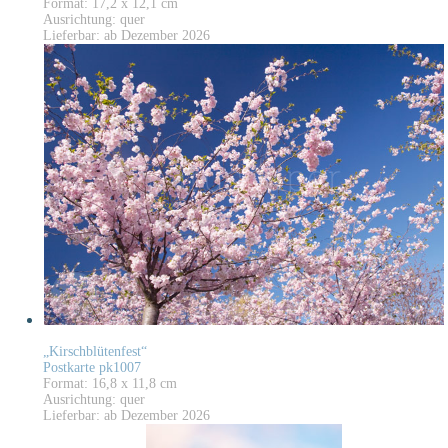
Format: 17,2 x 12,1 cm
Ausrichtung: quer
Lieferbar: ab Dezember 2026
„Kirschblütenfest“
Postkarte pk1007
Format: 16,8 x 11,8 cm
Ausrichtung: quer
Lieferbar: ab Dezember 2026