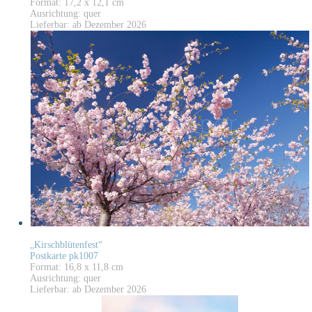
Format: 17,2 x 12,1 cm
Ausrichtung: quer
Lieferbar: ab Dezember 2026
„Kirschblütenfest“
Postkarte pk1007
Format: 16,8 x 11,8 cm
Ausrichtung: quer
Lieferbar: ab Dezember 2026