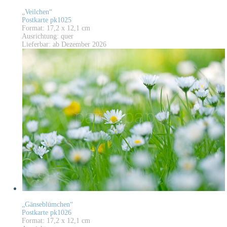
„Veilchen“
Postkarte pk1025
Format: 17,2 x 12,1 cm
Ausrichtung: quer
Lieferbar: ab Dezember 2026
„Gänseblümchen“
Postkarte pk1026
Format: 17,2 x 12,1 cm