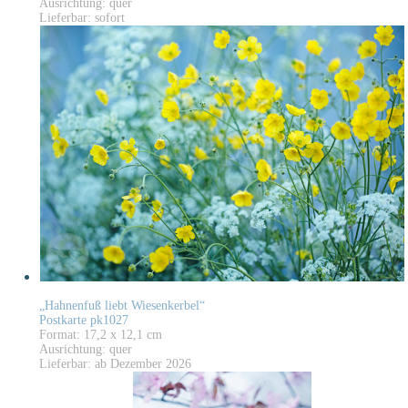
Ausrichtung: quer
Lieferbar: sofort
„Hahnenfuß liebt Wiesenkerbel“
Postkarte pk1027
Format: 17,2 x 12,1 cm
Ausrichtung: quer
Lieferbar: ab Dezember 2026