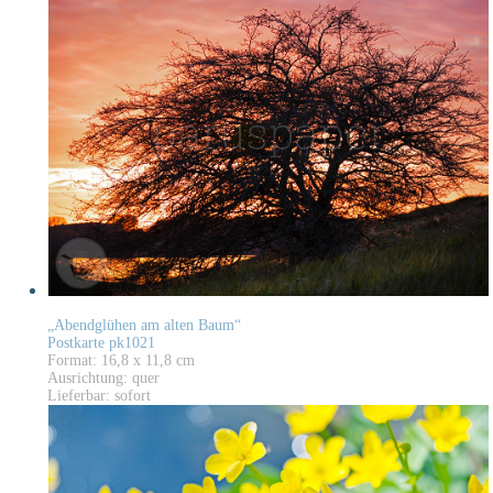
„Abendglühen am alten Baum“
Postkarte pk1021
Format: 16,8 x 11,8 cm
Ausrichtung: quer
Lieferbar: sofort