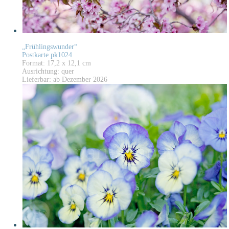
„Frühlingswunder“
Postkarte pk1024
Format: 17,2 x 12,1 cm
Ausrichtung: quer
Lieferbar: ab Dezember 2026