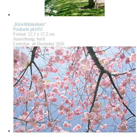
„Kirschblütenhain“
Postkarte pk1011
Format: 12,1 x 17,2 cm
Ausrichtung: hoch
Lieferbar: ab Dezember 2026