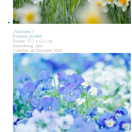
„Narzissen I“
Postkarte pk1004
Format: 17,2 x 12,1 cm
Ausrichtung: quer
Lieferbar: ab Dezember 2026