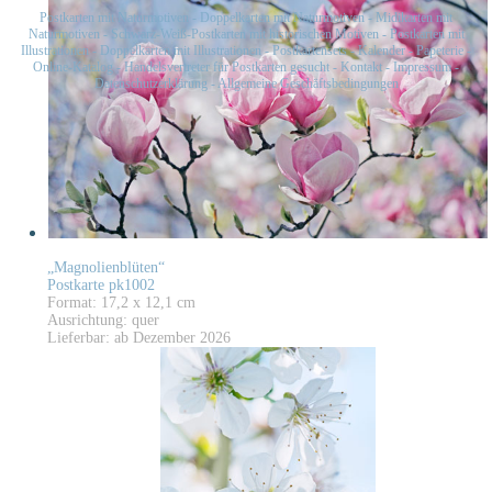
Postkarten mit Naturmotiven
-
Doppelkarten mit Naturmotiven
-
Midikarten mit
Naturmotiven
-
Schwarz-Weiß-Postkarten mit historischen Motiven
-
Postkarten mit
Illustrationen
-
Doppelkarten mit Illustrationen
-
Postkartensets
-
Kalender
-
Papeterie
-
Online-Katalog
-
Handelsvertreter für Postkarten gesucht
-
Kontakt
-
Impressum
-
Datenschutzerklärung
-
Allgemeine Geschäftsbedingungen
„Magnolienblüten“
Postkarte pk1002
Format: 17,2 x 12,1 cm
Ausrichtung: quer
Lieferbar: ab Dezember 2026