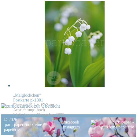
„Maiglöckchen“
Postkarte pk1001
Format: 12,1 x 17,2 cm
zurück zur Übersicht
Ausrichtung: hoch
Lieferbar: ab Dezember 2026
© 2026
facebook
paruspaper
.
nutzfeine
instagram
papeterie