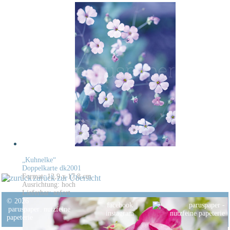
„Kuhnelke“
Doppelkarte dk2001
Format: 12,9 x 17,8 cm
zurück zur Übersicht
Ausrichtung: hoch
Lieferbar: sofort
© 2026
facebook
paruspaper
.
nutzfeine
instagram
papeterie