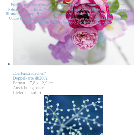
Postkarten mit Naturmotiven
-
Doppelkarten mit Naturmotiven
-
Midikarten mit
Naturmotiven
-
Schwarz-Weiß-Postkarten mit historischen Motiven
-
Postkarten mit
Illustrationen
-
Doppelkarten mit Illustrationen
-
Postkartensets
-
Kalender
-
Papeterie
-
Online-Katalog
-
Handelsvertreter für Postkarten gesucht
-
Kontakt
-
Impressum
-
Datenschutzerklärung
-
Allgemeine Geschäftsbedingungen
„Gartensträußchen“
Doppelkarte dk2002
Format: 17,8 x 12,9 cm
Ausrichtung: quer
Lieferbar: sofort