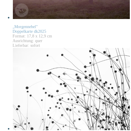
„Morgennebel“
Doppelkarte dk2025
Format: 17,8 x 12,9 cm
Ausrichtung: quer
Lieferbar: sofort