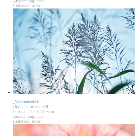
Ausrichtung: hoch
Lieferbar: sofort
„Verbundenheit“
Doppelkarte dk2028
Format: 17,8 x 12,9 cm
Ausrichtung: quer
Lieferbar: sofort