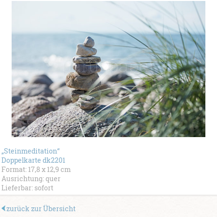
„Steinmeditation“
Doppelkarte dk2201
Format: 17,8 x 12,9 cm
Ausrichtung: quer
Lieferbar: sofort
zurück zur Übersicht