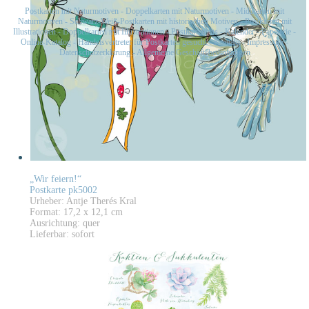
Postkarten mit Naturmotiven
-
Doppelkarten mit Naturmotiven
-
Midikarten mit
Naturmotiven
-
Schwarz-Weiß-Postkarten mit historischen Motiven
-
Postkarten mit
Illustrationen
-
Doppelkarten mit Illustrationen
-
Postkartensets
-
Kalender
-
Papeterie
-
Online-Katalog
-
Handelsvertreter für Postkarten gesucht
-
Kontakt
-
Impressum
-
Datenschutzerklärung
-
Allgemeine Geschäftsbedingungen
„Wir feiern!“
Postkarte pk5002
Urheber: Antje Therés Kral
Format: 17,2 x 12,1 cm
Ausrichtung: quer
Lieferbar: sofort