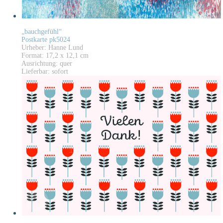
„bauchgefühl“
Postkarte pk5024
Urheber: Hanne Lund
Format: 17,2 x 12,1 cm
Ausrichtung: quer
Lieferbar: sofort