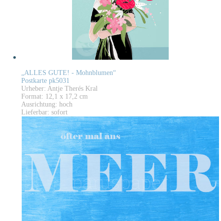
„ALLES GUTE! - Mohnblumen“
Postkarte pk5031
Urheber: Antje Therés Kral
Format: 12,1 x 17,2 cm
Ausrichtung: hoch
Lieferbar: sofort