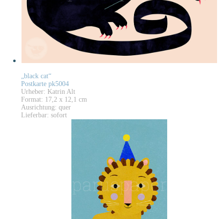
„black cat“
Postkarte pk5004
Urheber: Katrin Alt
Format: 17,2 x 12,1 cm
Ausrichtung: quer
Lieferbar: sofort