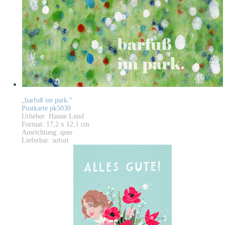
„barfuß im park.“
Postkarte pk5030
Urheber: Hanne Lund
Format: 17,2 x 12,1 cm
Ausrichtung: quer
Lieferbar: sofort