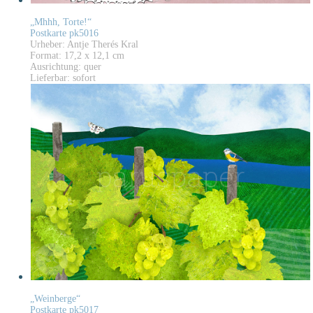
„Mhhh, Torte!“
Postkarte pk5016
Urheber: Antje Therés Kral
Format: 17,2 x 12,1 cm
Ausrichtung: quer
Lieferbar: sofort
„Weinberge“
Postkarte pk5017