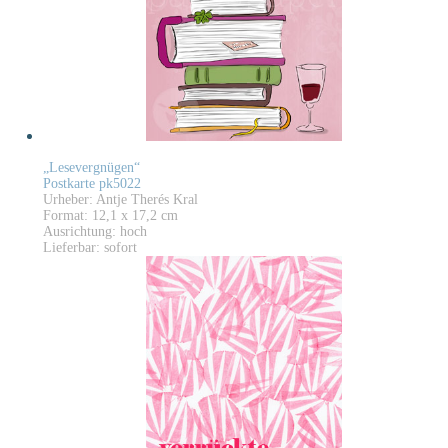
„Lesevergnügen“
Postkarte pk5022
Urheber: Antje Therés Kral
Format: 12,1 x 17,2 cm
Ausrichtung: hoch
Lieferbar: sofort