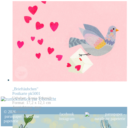
„Brieftäubchen“
Postkarte pk5001
Urheber: Xenia Schmidt
zurück zur Übersicht
Format: 17,2 x 12,1 cm
Ausrichtung: quer
© 2026
Lieferbar: sofort
facebook
paruspaper
.
nutzfeine
instagram
papeterie