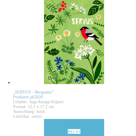
„SERVUS - Bergnatur“
Postkarte pk5028
Urheber: Inga Knopp-Kilpert
Format: 12,1 x 17,2 cm
Ausrichtung: hoch
Lieferbar: sofort