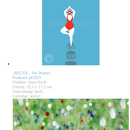
„RELAX - Am Wasser“
Postkarte pk5029
Urheber: Anne Koch
Format: 12,1 x 17,2 cm
Ausrichtung: hoch
Lieferbar: sofort