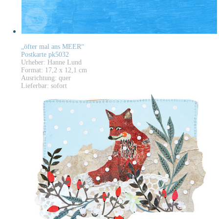
„öfter mal ans MEER“
Postkarte pk5032
Urheber: Hanne Lund
Format: 17,2 x 12,1 cm
Ausrichtung: quer
Lieferbar: sofort