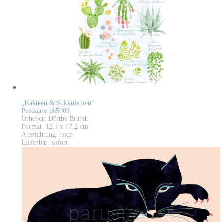
„Kakteen & Sukkulenten“
Postkarte pk5003
Urheber: Dörthe Brandt
Format: 12,1 x 17,2 cm
Ausrichtung: hoch
Lieferbar: sofort