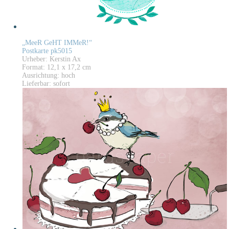
„MeeR GeHT IMMeR!“
Postkarte pk5015
Urheber: Kerstin Ax
Format: 12,1 x 17,2 cm
Ausrichtung: hoch
Lieferbar: sofort