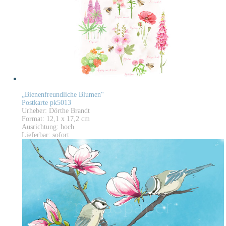
„Bienenfreundliche Blumen“
Postkarte pk5013
Urheber: Dörthe Brandt
Format: 12,1 x 17,2 cm
Ausrichtung: hoch
Lieferbar: sofort