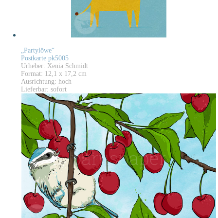
„Partylöwe“
Postkarte pk5005
Urheber: Xenia Schmidt
Format: 12,1 x 17,2 cm
Ausrichtung: hoch
Lieferbar: sofort