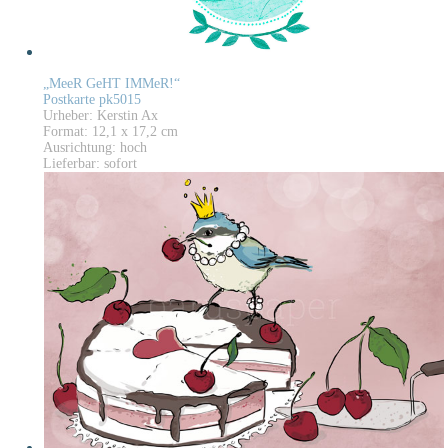
„MeeR GeHT IMMeR!“
Postkarte pk5015
Urheber: Kerstin Ax
Format: 12,1 x 17,2 cm
Ausrichtung: hoch
Lieferbar: sofort