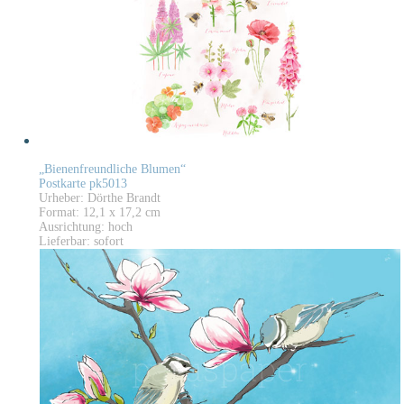
„Bienenfreundliche Blumen“
Postkarte pk5013
Urheber: Dörthe Brandt
Format: 12,1 x 17,2 cm
Ausrichtung: hoch
Lieferbar: sofort