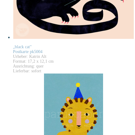
„black cat“
Postkarte pk5004
Urheber: Katrin Alt
Format: 17,2 x 12,1 cm
Ausrichtung: quer
Lieferbar: sofort