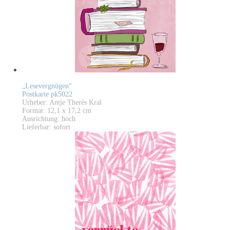
„Lesevergnügen“
Postkarte pk5022
Urheber: Antje Therés Kral
Format: 12,1 x 17,2 cm
Ausrichtung: hoch
Lieferbar: sofort