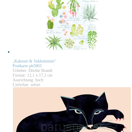
„Kakteen & Sukkulenten“
Postkarte pk5003
Urheber: Dörthe Brandt
Format: 12,1 x 17,2 cm
Ausrichtung: hoch
Lieferbar: sofort