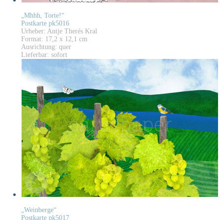
„Mhhh, Torte!“
Postkarte pk5016
Urheber: Antje Therés Kral
Format: 17,2 x 12,1 cm
Ausrichtung: quer
Lieferbar: sofort
„Weinberge“
Postkarte pk5017