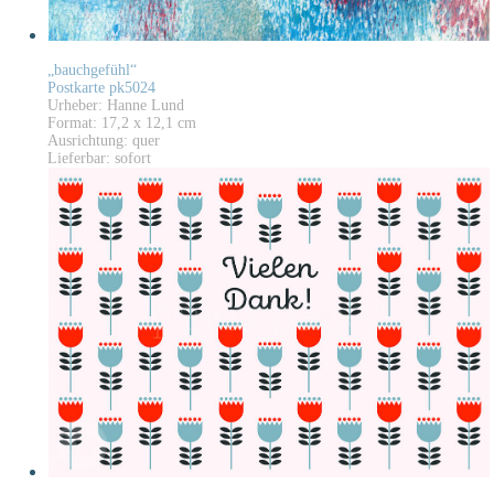
„bauchgefühl“
Postkarte pk5024
Urheber: Hanne Lund
Format: 17,2 x 12,1 cm
Ausrichtung: quer
Lieferbar: sofort