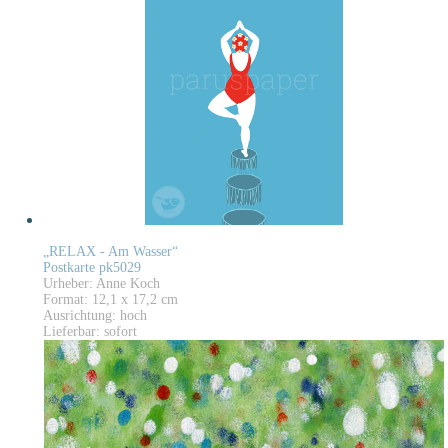
„RELAX - Am Wasser“
Postkarte pk5029
Urheber: Anne Koch
Format: 12,1 x 17,2 cm
Ausrichtung: hoch
Lieferbar: sofort