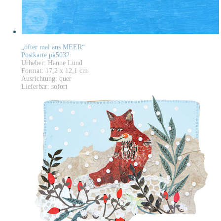
„öfter mal ans MEER“
Postkarte pk5032
Urheber: Hanne Lund
Format: 17,2 x 12,1 cm
Ausrichtung: quer
Lieferbar: sofort