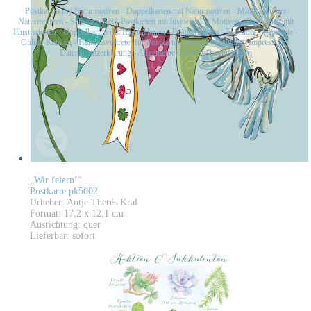
Postkarten mit Naturmotiven
-
Doppelkarten mit Naturmotiven
-
Midikarten mit
Naturmotiven
-
Schwarz-Weiß-Postkarten mit historischen Motiven
-
Postkarten mit
Illustrationen
-
Doppelkarten mit Illustrationen
-
Postkartensets
-
Kalender
-
Papeterie
-
Online-Katalog
-
Handelsvertreter für Postkarten gesucht
-
Kontakt
-
Impressum
-
Datenschutzerklärung
-
Allgemeine Geschäftsbedingungen
„Wir feiern!“
Postkarte pk5002
Urheber: Antje Therés Kral
Format: 17,2 x 12,1 cm
Ausrichtung: quer
Lieferbar: sofort