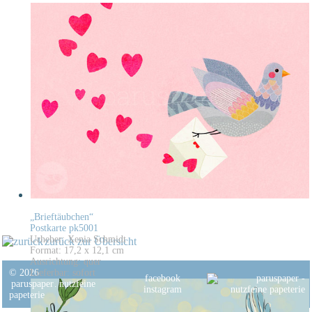
„Brieftäubchen“
Postkarte pk5001
Urheber: Xenia Schmidt
zurück zur Übersicht
Format: 17,2 x 12,1 cm
Ausrichtung: quer
© 2026
Lieferbar: sofort
facebook
paruspaper
.
nutzfeine
instagram
papeterie