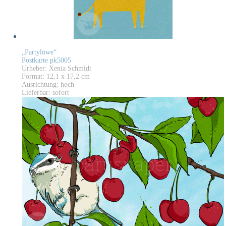
„Partylöwe“
Postkarte pk5005
Urheber: Xenia Schmidt
Format: 12,1 x 17,2 cm
Ausrichtung: hoch
Lieferbar: sofort