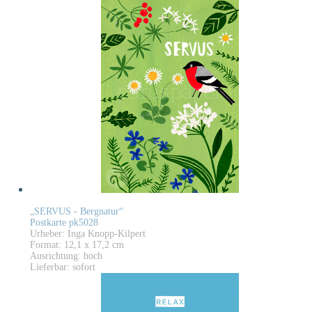
„SERVUS - Bergnatur“
Postkarte pk5028
Urheber: Inga Knopp-Kilpert
Format: 12,1 x 17,2 cm
Ausrichtung: hoch
Lieferbar: sofort