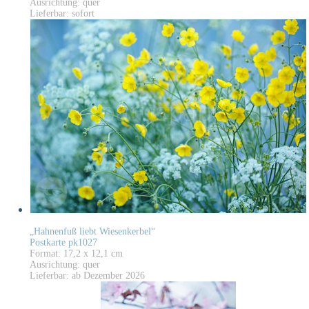
Ausrichtung: quer
Lieferbar: sofort
„Hahnenfuß liebt Wiesenkerbel“
Postkarte pk1027
Format: 17,2 x 12,1 cm
Ausrichtung: quer
Lieferbar: ab Dezember 2026