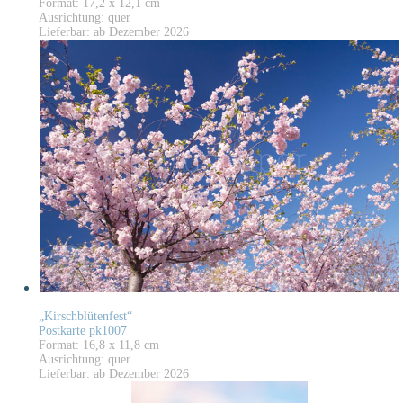
Format: 17,2 x 12,1 cm
Ausrichtung: quer
Lieferbar: ab Dezember 2026
„Kirschblütenfest“
Postkarte pk1007
Format: 16,8 x 11,8 cm
Ausrichtung: quer
Lieferbar: ab Dezember 2026