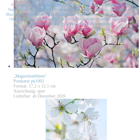
Postkarten mit Naturmotiven
-
Doppelkarten mit Naturmotiven
-
Midikarten mit
Naturmotiven
-
Schwarz-Weiß-Postkarten mit historischen Motiven
-
Postkarten mit
Illustrationen
-
Doppelkarten mit Illustrationen
-
Postkartensets
-
Kalender
-
Papeterie
-
Online-Katalog
-
Handelsvertreter für Postkarten gesucht
-
Kontakt
-
Impressum
-
Datenschutzerklärung
-
Allgemeine Geschäftsbedingungen
„Magnolienblüten“
Postkarte pk1002
Format: 17,2 x 12,1 cm
Ausrichtung: quer
Lieferbar: ab Dezember 2026