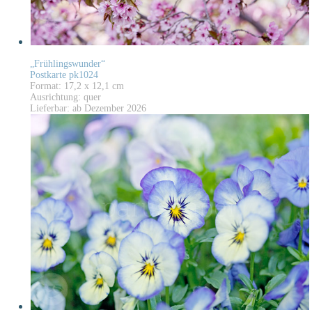
„Frühlingswunder“
Postkarte pk1024
Format: 17,2 x 12,1 cm
Ausrichtung: quer
Lieferbar: ab Dezember 2026