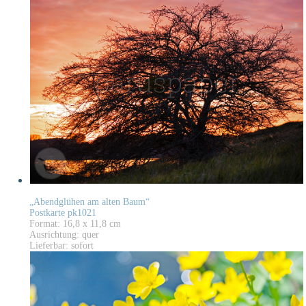
„Abendglühen am alten Baum“
Postkarte pk1021
Format: 16,8 x 11,8 cm
Ausrichtung: quer
Lieferbar: sofort