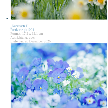
„Narzissen I“
Postkarte pk1004
Format: 17,2 x 12,1 cm
Ausrichtung: quer
Lieferbar: ab Dezember 2026