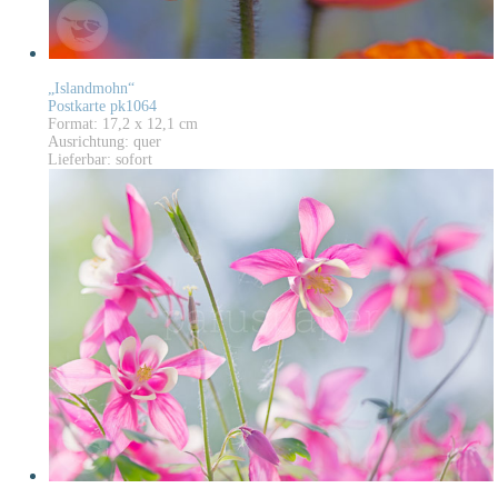
„Islandmohn“
Postkarte pk1064
Format: 17,2 x 12,1 cm
Ausrichtung: quer
Lieferbar: sofort