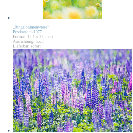
„Ringelblumenwiese“
Postkarte pk1077
Format: 12,1 x 17,2 cm
Ausrichtung: hoch
Lieferbar: sofort