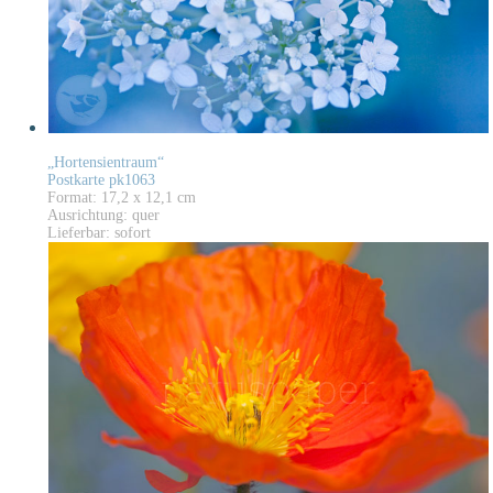
„Hortensientraum“
Postkarte pk1063
Format: 17,2 x 12,1 cm
Ausrichtung: quer
Lieferbar: sofort