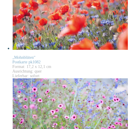
„Mohnblüten“
Postkarte pk1082
Format: 17,2 x 12,1 cm
Ausrichtung: quer
Lieferbar: sofort