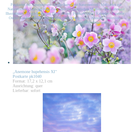
Postkarten mit Naturmotiven
-
Doppelkarten mit Naturmotiven
-
Midikarten mit
Naturmotiven
-
Schwarz-Weiß-Postkarten mit historischen Motiven
-
Postkarten mit
Illustrationen
-
Doppelkarten mit Illustrationen
-
Postkartensets
-
Kalender
-
Papeterie
-
Online-Katalog
-
Handelsvertreter für Postkarten gesucht
-
Kontakt
-
Impressum
-
Datenschutzerklärung
-
Allgemeine Geschäftsbedingungen
„Anemone hupehensis XI“
Postkarte pk1040
Format: 17,2 x 12,1 cm
Ausrichtung: quer
Lieferbar: sofort