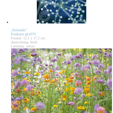
„Holunder“
Postkarte pk1070
Format: 12,1 x 17,2 cm
Ausrichtung: hoch
Lieferbar: sofort