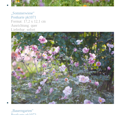
„Sommerwiese“
Postkarte pk1071
Format: 17,2 x 12,1 cm
Ausrichtung: quer
Lieferbar: sofort
„Bauerngarten“
Postkarte pk1072