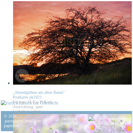
„Abendglühen am alten Baum“
Postkarte pk1021
Format: 16,8 x 11,8 cm
zurück zur Übersicht
Ausrichtung: quer
Lieferbar: sofort
© 2026
facebook
paruspaper
.
nutzfeine
instagram
papeterie