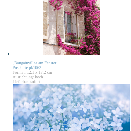
„Bougainvillea am Fenster“
Postkarte pk1062
Format: 12,1 x 17,2 cm
Ausrichtung: hoch
Lieferbar: sofort