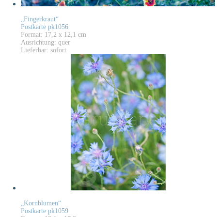
„Fingerkraut“
Postkarte pk1056
Format: 17,2 x 12,1 cm
Ausrichtung: quer
Lieferbar: sofort
„Kornblumen“
Postkarte pk1059