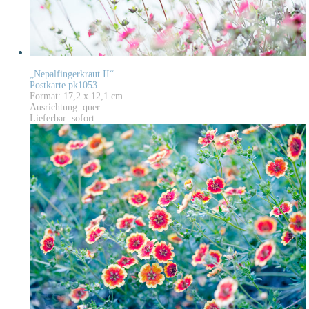
„Nepalfingerkraut II“
Postkarte pk1053
Format: 17,2 x 12,1 cm
Ausrichtung: quer
Lieferbar: sofort