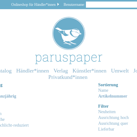
Onlineshop für Händler*innen
Benutzername:
talog
Händler*innen
Verlag
Künstler*innen
Umwelt
J
Privatkund*innen
ng
Sortierung
Name
nzjährig
Artikelnummer
Filter
Neuheiten
n
Ausrichtung hoch
che
Ausrichtung quer
chlicht-reduziert
Lieferbar