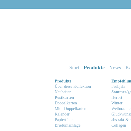
Start
Produkte
News
Ka
Produkte
Empfehlu
Über diese Kollektion
Frühjahr
Neuheiten
Sommer/ga
Postkarten
Herbst
Doppelkarten
Winter
Midi-Doppelkarten
Weihnachte
Kalender
Glückwüns
Papiertüten
abstrakt & s
Briefumschläge
Collagen