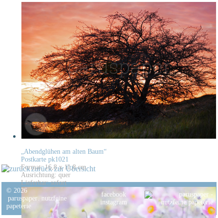
„Abendglühen am alten Baum“
Postkarte pk1021
Format: 16,8 x 11,8 cm
zurück zur Übersicht
Ausrichtung: quer
Lieferbar: sofort
© 2026
facebook
paruspaper
.
nutzfeine
instagram
papeterie