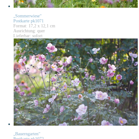
„Sommerwiese“
Postkarte pk1071
Format: 17,2 x 12,1 cm
Ausrichtung: quer
Lieferbar: sofort
„Bauerngarten“
Postkarte pk1072