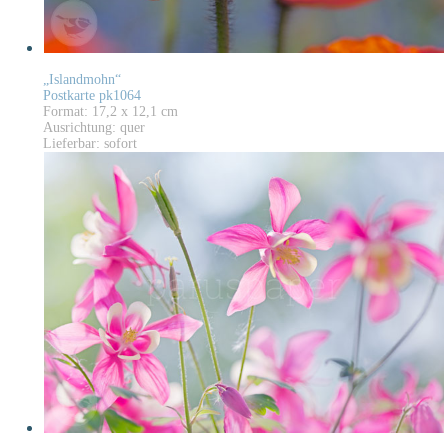
„Islandmohn“
Postkarte pk1064
Format: 17,2 x 12,1 cm
Ausrichtung: quer
Lieferbar: sofort