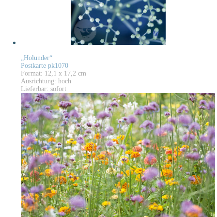
„Holunder“
Postkarte pk1070
Format: 12,1 x 17,2 cm
Ausrichtung: hoch
Lieferbar: sofort