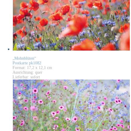
„Mohnblüten“
Postkarte pk1082
Format: 17,2 x 12,1 cm
Ausrichtung: quer
Lieferbar: sofort