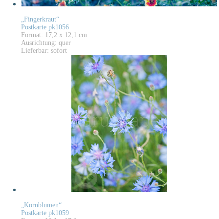
„Fingerkraut“
Postkarte pk1056
Format: 17,2 x 12,1 cm
Ausrichtung: quer
Lieferbar: sofort
„Kornblumen“
Postkarte pk1059