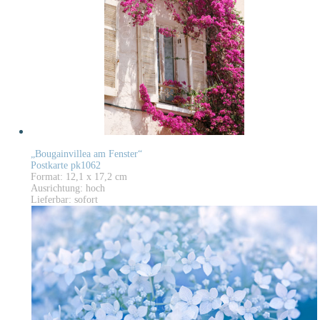
„Bougainvillea am Fenster“
Postkarte pk1062
Format: 12,1 x 17,2 cm
Ausrichtung: hoch
Lieferbar: sofort