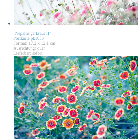
„Nepalfingerkraut II“
Postkarte pk1053
Format: 17,2 x 12,1 cm
Ausrichtung: quer
Lieferbar: sofort