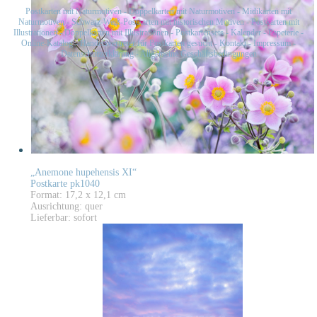
Postkarten mit Naturmotiven
-
Doppelkarten mit Naturmotiven
-
Midikarten mit
Naturmotiven
-
Schwarz-Weiß-Postkarten mit historischen Motiven
-
Postkarten mit
Illustrationen
-
Doppelkarten mit Illustrationen
-
Postkartensets
-
Kalender
-
Papeterie
-
Online-Katalog
-
Handelsvertreter für Postkarten gesucht
-
Kontakt
-
Impressum
-
Datenschutzerklärung
-
Allgemeine Geschäftsbedingungen
„Anemone hupehensis XI“
Postkarte pk1040
Format: 17,2 x 12,1 cm
Ausrichtung: quer
Lieferbar: sofort