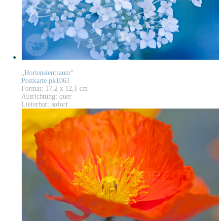
„Hortensientraum“
Postkarte pk1063
Format: 17,2 x 12,1 cm
Ausrichtung: quer
Lieferbar: sofort