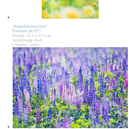
„Ringelblumenwiese“
Postkarte pk1077
Format: 12,1 x 17,2 cm
Ausrichtung: hoch
Lieferbar: sofort