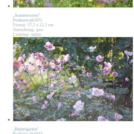
„Sommerwiese“
Postkarte pk1071
Format: 17,2 x 12,1 cm
Ausrichtung: quer
Lieferbar: sofort
„Bauerngarten“
Postkarte pk1072