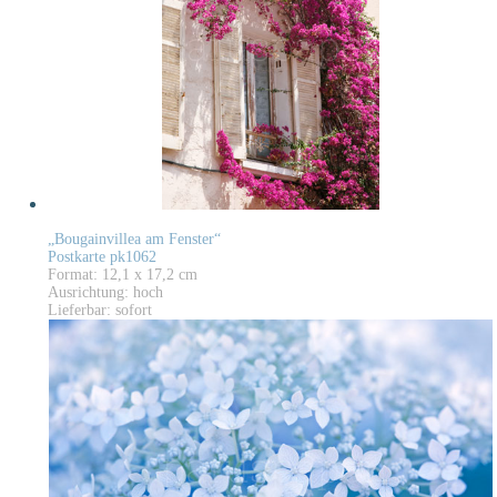
„Bougainvillea am Fenster“
Postkarte pk1062
Format: 12,1 x 17,2 cm
Ausrichtung: hoch
Lieferbar: sofort