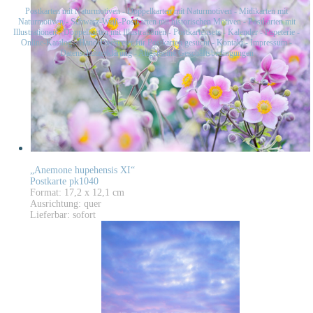
Postkarten mit Naturmotiven
-
Doppelkarten mit Naturmotiven
-
Midikarten mit
Naturmotiven
-
Schwarz-Weiß-Postkarten mit historischen Motiven
-
Postkarten mit
Illustrationen
-
Doppelkarten mit Illustrationen
-
Postkartensets
-
Kalender
-
Papeterie
-
Online-Katalog
-
Handelsvertreter für Postkarten gesucht
-
Kontakt
-
Impressum
-
Datenschutzerklärung
-
Allgemeine Geschäftsbedingungen
„Anemone hupehensis XI“
Postkarte pk1040
Format: 17,2 x 12,1 cm
Ausrichtung: quer
Lieferbar: sofort