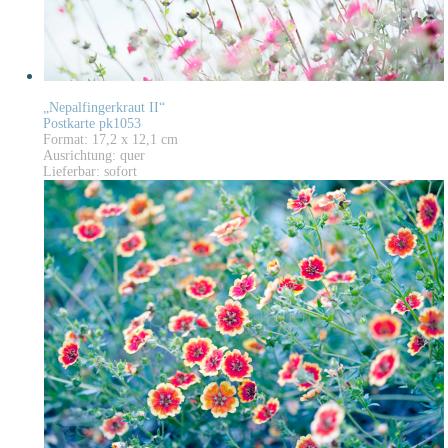
„Nepalfingerkraut II“
Postkarte pk1053
Format: 17,2 x 12,1 cm
Ausrichtung: quer
Lieferbar: sofort