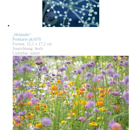
„Holunder“
Postkarte pk1070
Format: 12,1 x 17,2 cm
Ausrichtung: hoch
Lieferbar: sofort