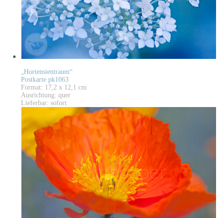
„Hortensientraum“
Postkarte pk1063
Format: 17,2 x 12,1 cm
Ausrichtung: quer
Lieferbar: sofort