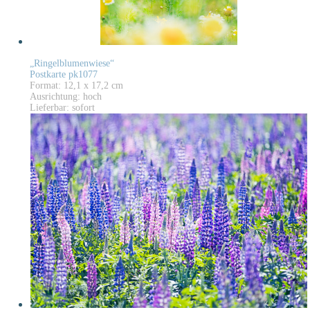
„Ringelblumenwiese“
Postkarte pk1077
Format: 12,1 x 17,2 cm
Ausrichtung: hoch
Lieferbar: sofort