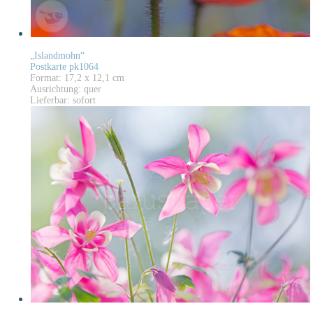
„Islandmohn“
Postkarte pk1064
Format: 17,2 x 12,1 cm
Ausrichtung: quer
Lieferbar: sofort