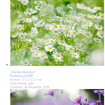
„Wucherblümchen“
Postkarte pk1088
Format: 17,2 x 12,1 cm
Ausrichtung: quer
Lieferbar: ab Dezember 2026