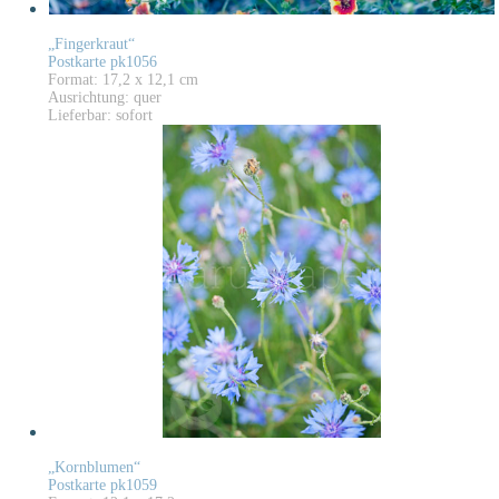
„Fingerkraut“
Postkarte pk1056
Format: 17,2 x 12,1 cm
Ausrichtung: quer
Lieferbar: sofort
„Kornblumen“
Postkarte pk1059