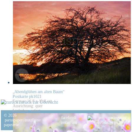
„Abendglühen am alten Baum“
Postkarte pk1021
Format: 16,8 x 11,8 cm
zurück zur Übersicht
Ausrichtung: quer
Lieferbar: sofort
© 2026
facebook
paruspaper
.
nutzfeine
instagram
papeterie