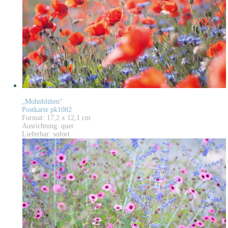
„Mohnblüten“
Postkarte pk1082
Format: 17,2 x 12,1 cm
Ausrichtung: quer
Lieferbar: sofort