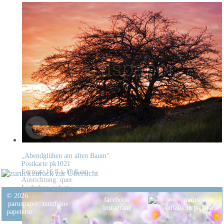
„Abendglühen am alten Baum“
Postkarte pk1021
Format: 16,8 x 11,8 cm
zurück zur Übersicht
Ausrichtung: quer
Lieferbar: sofort
© 2026
facebook
paruspaper
.
nutzfeine
instagram
papeterie