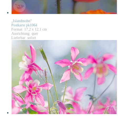
„Islandmohn“
Postkarte pk1064
Format: 17,2 x 12,1 cm
Ausrichtung: quer
Lieferbar: sofort