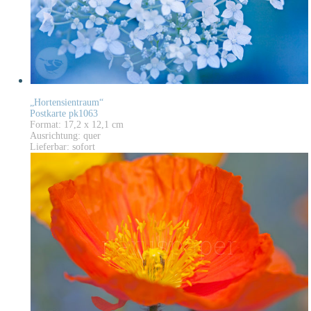
„Hortensientraum“
Postkarte pk1063
Format: 17,2 x 12,1 cm
Ausrichtung: quer
Lieferbar: sofort