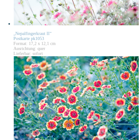
„Nepalfingerkraut II“
Postkarte pk1053
Format: 17,2 x 12,1 cm
Ausrichtung: quer
Lieferbar: sofort