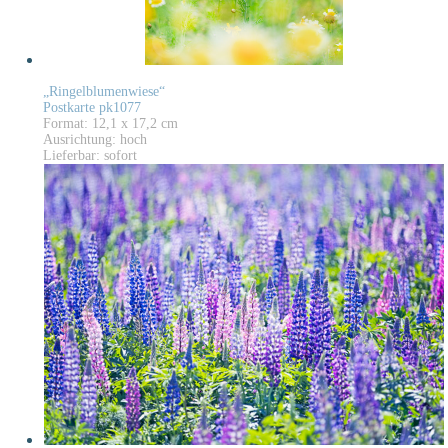
„Ringelblumenwiese“
Postkarte pk1077
Format: 12,1 x 17,2 cm
Ausrichtung: hoch
Lieferbar: sofort