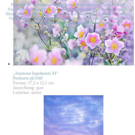
Postkarten mit Naturmotiven
-
Doppelkarten mit Naturmotiven
-
Midikarten mit
Naturmotiven
-
Schwarz-Weiß-Postkarten mit historischen Motiven
-
Postkarten mit
Illustrationen
-
Doppelkarten mit Illustrationen
-
Postkartensets
-
Kalender
-
Papeterie
-
Online-Katalog
-
Handelsvertreter für Postkarten gesucht
-
Kontakt
-
Impressum
-
Datenschutzerklärung
-
Allgemeine Geschäftsbedingungen
„Anemone hupehensis XI“
Postkarte pk1040
Format: 17,2 x 12,1 cm
Ausrichtung: quer
Lieferbar: sofort