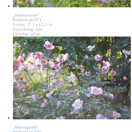
„Sommerwiese“
Postkarte pk1071
Format: 17,2 x 12,1 cm
Ausrichtung: quer
Lieferbar: sofort
„Bauerngarten“
Postkarte pk1072