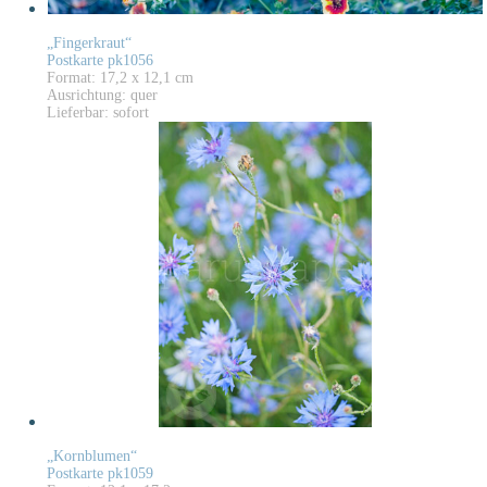
„Fingerkraut“
Postkarte pk1056
Format: 17,2 x 12,1 cm
Ausrichtung: quer
Lieferbar: sofort
„Kornblumen“
Postkarte pk1059