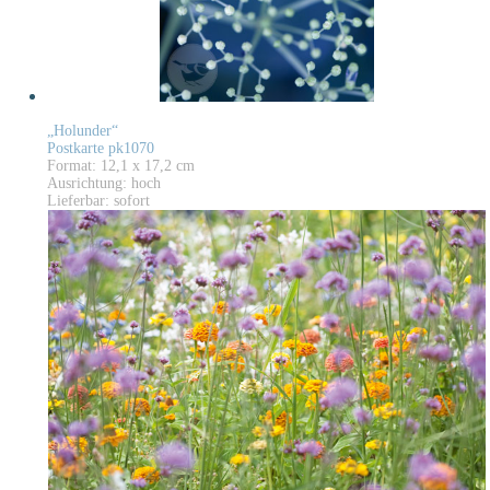
„Holunder“
Postkarte pk1070
Format: 12,1 x 17,2 cm
Ausrichtung: hoch
Lieferbar: sofort