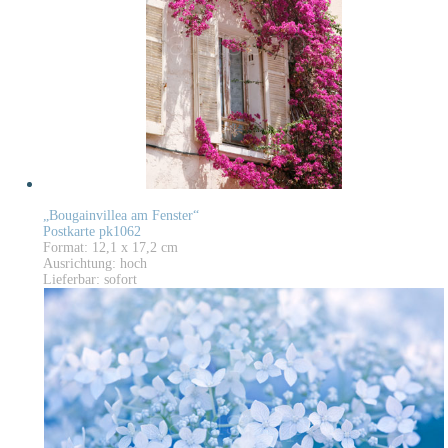
„Bougainvillea am Fenster“
Postkarte pk1062
Format: 12,1 x 17,2 cm
Ausrichtung: hoch
Lieferbar: sofort