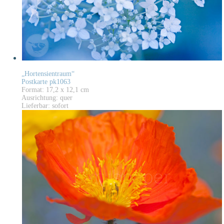
„Hortensientraum“
Postkarte pk1063
Format: 17,2 x 12,1 cm
Ausrichtung: quer
Lieferbar: sofort