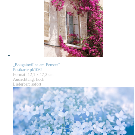
„Bougainvillea am Fenster“
Postkarte pk1062
Format: 12,1 x 17,2 cm
Ausrichtung: hoch
Lieferbar: sofort