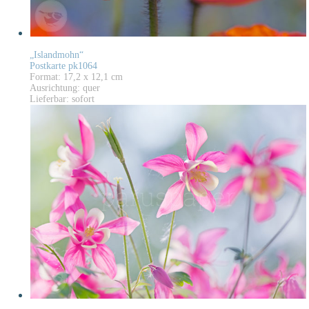
„Islandmohn“
Postkarte pk1064
Format: 17,2 x 12,1 cm
Ausrichtung: quer
Lieferbar: sofort