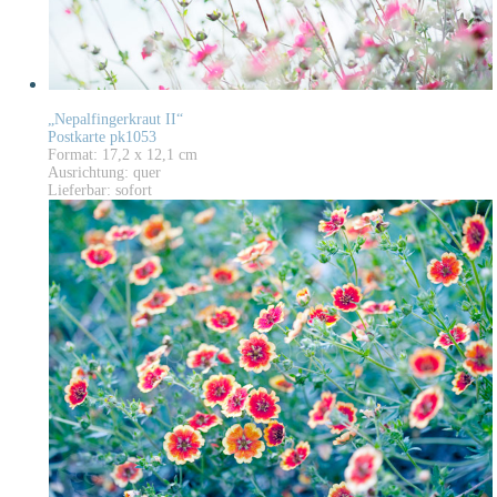
„Nepalfingerkraut II“
Postkarte pk1053
Format: 17,2 x 12,1 cm
Ausrichtung: quer
Lieferbar: sofort