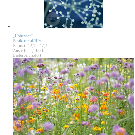
„Holunder“
Postkarte pk1070
Format: 12,1 x 17,2 cm
Ausrichtung: hoch
Lieferbar: sofort