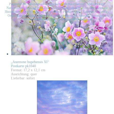
Postkarten mit Naturmotiven
-
Doppelkarten mit Naturmotiven
-
Midikarten mit
Naturmotiven
-
Schwarz-Weiß-Postkarten mit historischen Motiven
-
Postkarten mit
Illustrationen
-
Doppelkarten mit Illustrationen
-
Postkartensets
-
Kalender
-
Papeterie
-
Online-Katalog
-
Handelsvertreter für Postkarten gesucht
-
Kontakt
-
Impressum
-
Datenschutzerklärung
-
Allgemeine Geschäftsbedingungen
„Anemone hupehensis XI“
Postkarte pk1040
Format: 17,2 x 12,1 cm
Ausrichtung: quer
Lieferbar: sofort