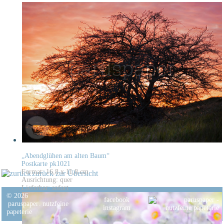
„Abendglühen am alten Baum“
Postkarte pk1021
Format: 16,8 x 11,8 cm
zurück zur Übersicht
Ausrichtung: quer
Lieferbar: sofort
© 2026
facebook
paruspaper
.
nutzfeine
instagram
papeterie