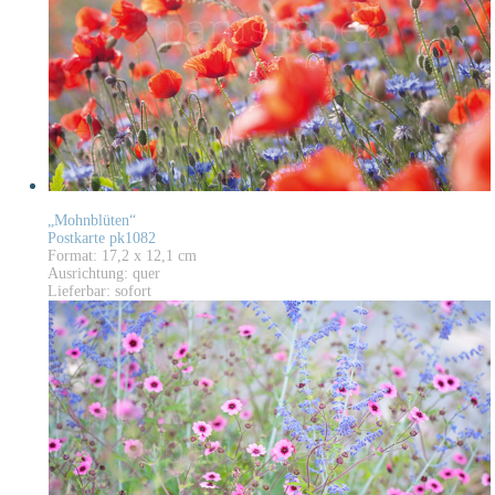
„Mohnblüten“
Postkarte pk1082
Format: 17,2 x 12,1 cm
Ausrichtung: quer
Lieferbar: sofort