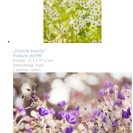
„Zierliche Kamille“
Postkarte pk1090
Format: 12,1 x 17,2 cm
Ausrichtung: hoch
Lieferbar: sofort