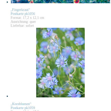
„Fingerkraut“
Postkarte pk1056
Format: 17,2 x 12,1 cm
Ausrichtung: quer
Lieferbar: sofort
„Kornblumen“
Postkarte pk1059