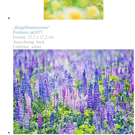
„Ringelblumenwiese“
Postkarte pk1077
Format: 12,1 x 17,2 cm
Ausrichtung: hoch
Lieferbar: sofort