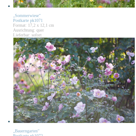
„Sommerwiese“
Postkarte pk1071
Format: 17,2 x 12,1 cm
Ausrichtung: quer
Lieferbar: sofort
„Bauerngarten“
Postkarte pk1072