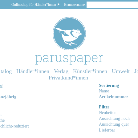
Onlineshop für Händler*innen
Benutzername:
talog
Händler*innen
Verlag
Künstler*innen
Umwelt
J
Privatkund*innen
ng
Sortierung
Name
nzjährig
Artikelnummer
Filter
Neuheiten
n
Ausrichtung hoch
che
Ausrichtung quer
chlicht-reduziert
Lieferbar