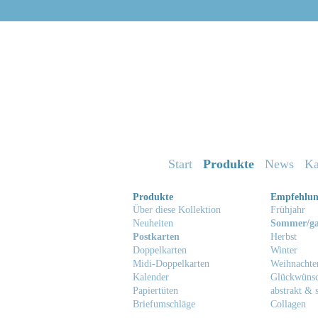
Start
Produkte
News
Ka
Produkte
Empfehlu
Über diese Kollektion
Frühjahr
Neuheiten
Sommer/ga
Postkarten
Herbst
Doppelkarten
Winter
Midi-Doppelkarten
Weihnachte
Kalender
Glückwüns
Papiertüten
abstrakt & s
Briefumschläge
Collagen