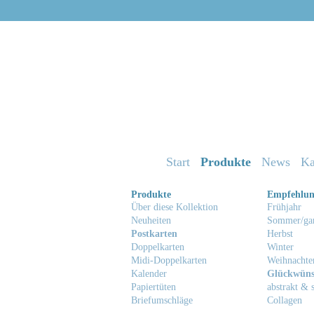
Start
Produkte
News
Ka
Produkte
Empfehlu
Über diese Kollektion
Frühjahr
Neuheiten
Sommer/gan
Postkarten
Herbst
Doppelkarten
Winter
Midi-Doppelkarten
Weihnachte
Kalender
Glückwüns
Papiertüten
abstrakt & s
Briefumschläge
Collagen