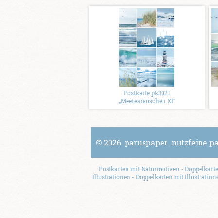
Postkarte pk3021
„Meeresrauschen XI“
© 2026
paruspaper
.
nutzfeine p
Postkarten mit Naturmotiven
-
Doppelkart
Illustrationen
-
Doppelkarten mit Illustration