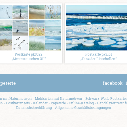
Postkarte pk3022
Postkarte pk3101
„Meeresrauschen XII“
„Tanz der Eisschollen“
apeterie
facebook
en mit Naturmotiven
-
Midikarten mit Naturmotiven
-
Schwarz-Weiß-Postkarten
en
-
Postkartensets
-
Kalender
-
Papeterie
-
Online-Katalog
-
Handelsvertreter f
Datenschutzerklärung
-
Allgemeine Geschäftsbedingungen