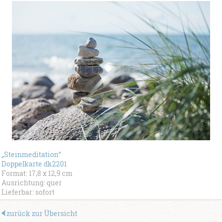
„Steinmeditation“
Doppelkarte dk2201
Format: 17,8 x 12,9 cm
Ausrichtung: quer
Lieferbar: sofort
zurück zur Übersicht