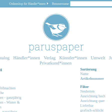
Onlineshop für Händler*innen
Benutzername:
talog
Händler*innen
Verlag
Künstler*innen
Umwelt
J
Privatkund*innen
ng
Sortierung
Name
Artikelnummer
Filter
eihnachten
Neuheiten
che
Ausrichtung hoch
en - ganzjährig
Ausrichtung quer
en - Winter &
Lieferbar
n
grafisch-schlicht
- ganzjährig