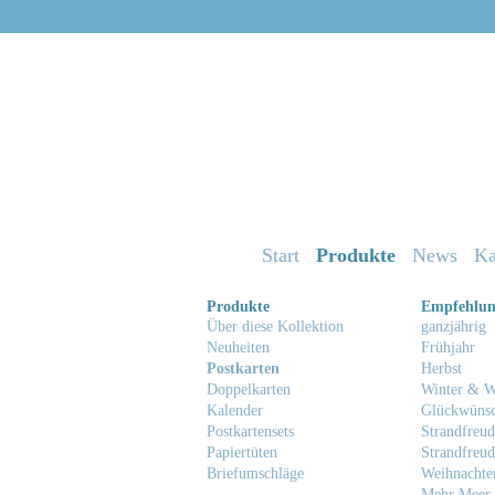
Start
Produkte
News
Ka
Produkte
Empfehlu
Über diese Kollektion
ganzjährig
Neuheiten
Frühjahr
Postkarten
Herbst
Doppelkarten
Winter & W
Kalender
Glückwüns
Postkartensets
Strandfreud
Papiertüten
Strandfreud
Briefumschläge
Weihnachte
Mehr Meer 