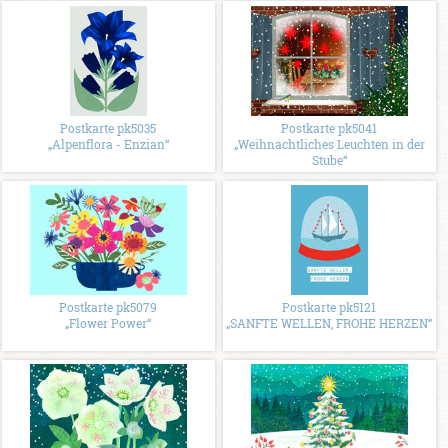
Postkarte pk5035
Postkarte pk5041
„Alpenflora - Enzian“
„Weihnachtliches Leuchten in der
Stube“
Postkarte pk5079
Postkarte pk5121
„Flower Power“
„SANFTE WELLEN, FROHE HERZEN“