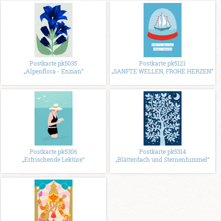
Postkarte pk5035
Postkarte pk5121
„Alpenflora - Enzian“
„SANFTE WELLEN, FROHE HERZEN“
Postkarte pk5306
Postkarte pk5314
„Erfrischende Lektüre“
„Blätterdach und Sternenhimmel“