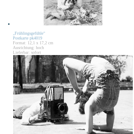
„Frühlingsgefühle“
Postkarte pk4019
Format: 12,1 x 17,2 cm
Ausrichtung: hoch
Lieferbar: sofort