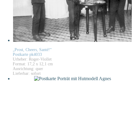
„Prost, Cheers, Santé!“
Postkarte pk4033
Urheber: Roger-Viollet
Format: 17,2 x 12,1 cm
Ausrichtung: quer
Lieferbar: sofort