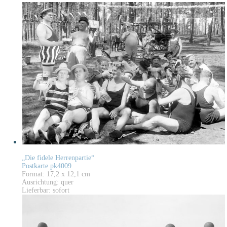
„Die fidele Herrenpartie“
Postkarte pk4009
Format: 17,2 x 12,1 cm
Ausrichtung: quer
Lieferbar: sofort