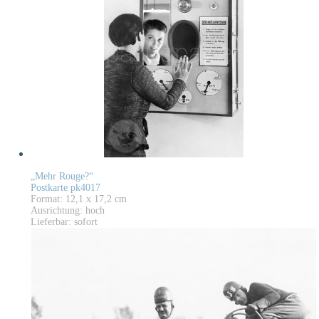
„Mehr Rouge?“
Postkarte pk4017
Format: 12,1 x 17,2 cm
Ausrichtung: hoch
Lieferbar: sofort