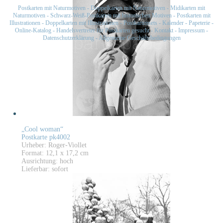
Postkarten mit Naturmotiven
-
Doppelkarten mit Naturmotiven
-
Midikarten mit
Naturmotiven
-
Schwarz-Weiß-Postkarten mit historischen Motiven
-
Postkarten mit
Illustrationen
-
Doppelkarten mit Illustrationen
-
Postkartensets
-
Kalender
-
Papeterie
-
Online-Katalog
-
Handelsvertreter für Postkarten gesucht
-
Kontakt
-
Impressum
-
Datenschutzerklärung
-
Allgemeine Geschäftsbedingungen
„Cool woman“
Postkarte pk4002
Urheber: Roger-Viollet
Format: 12,1 x 17,2 cm
Ausrichtung: hoch
Lieferbar: sofort