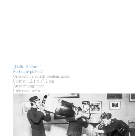
„Hallo Kleines!“
Postkarte pk4032
Urheber: Friedrich Seidenstücker
Format: 12,1 x 17,2 cm
Ausrichtung: hoch
Lieferbar: sofort