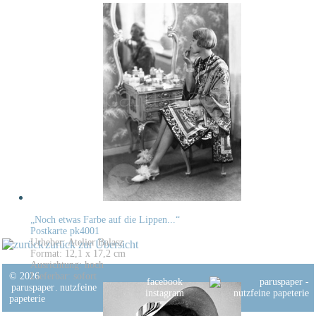
„Noch etwas Farbe auf die Lippen...“
Postkarte pk4001
Urheber: Atelier Balasz
zurück zur Übersicht
Format: 12,1 x 17,2 cm
Ausrichtung: hoch
© 2026
Lieferbar: sofort
facebook
paruspaper
.
nutzfeine
instagram
papeterie