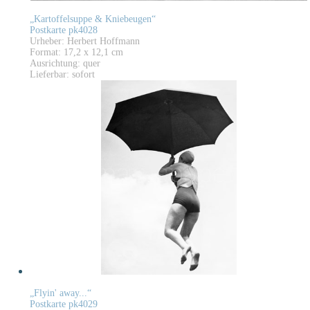
„Kartoffelsuppe & Kniebeugen“
Postkarte pk4028
Urheber: Herbert Hoffmann
Format: 17,2 x 12,1 cm
Ausrichtung: quer
Lieferbar: sofort
„Flyin' away...“
Postkarte pk4029