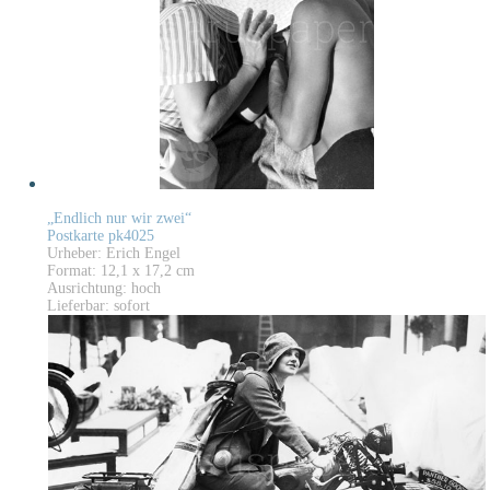
„Endlich nur wir zwei“
Postkarte pk4025
Urheber: Erich Engel
Format: 12,1 x 17,2 cm
Ausrichtung: hoch
Lieferbar: sofort