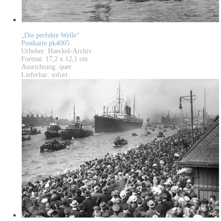
„Die perfekte Welle“
Postkarte pk4005
Urheber: Haeckel-Archiv
Format: 17,2 x 12,1 cm
Ausrichtung: quer
Lieferbar: sofort