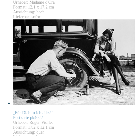
Urheber: Madame d'Ora
Format: 12,1 x 17,2 cm
Ausrichtung: hoch
Lieferbar: sofort
„Für Dich tu ich alles!“
Postkarte pk4022
Urheber: Roger-Viollet
Format: 17,2 x 12,1 cm
Ausrichtung: quer