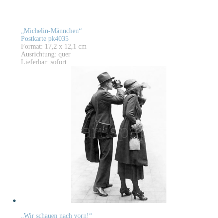
„Michelin-Männchen“
Postkarte pk4035
Format: 17,2 x 12,1 cm
Ausrichtung: quer
Lieferbar: sofort
„Wir schauen nach vorn!“