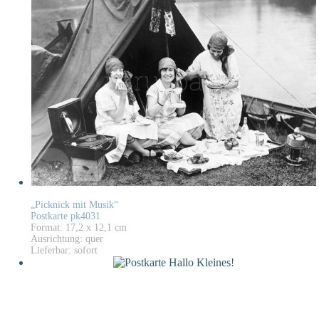
„Picknick mit Musik“
Postkarte pk4031
Format: 17,2 x 12,1 cm
Ausrichtung: quer
Lieferbar: sofort