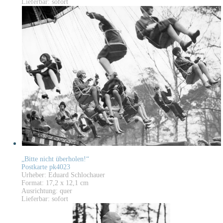
Lieferbar: sofort
„Bitte nicht überholen!“
Postkarte pk4023
Urheber: Eduard Schlochauer
Format: 17,2 x 12,1 cm
Ausrichtung: quer
Lieferbar: sofort