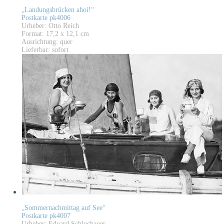
„Landungsbrücken ahoi!“
Postkarte pk4006
Urheber: Otto Reich
Format: 17,2 x 12,1 cm
Ausrichtung: quer
Lieferbar: sofort
„Sommernachmittag auf See“
Postkarte pk4007
Urheber: Eduard Schlochauer