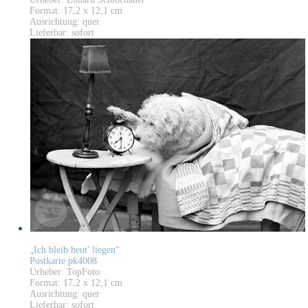
Format: 17,2 x 12,1 cm
Ausrichtung: quer
Lieferbar: sofort
„Ich bleib heut' liegen“
Postkarte pk4008
Urheber: TopFoto
Format: 17,2 x 12,1 cm
Ausrichtung: quer
Lieferbar: sofort