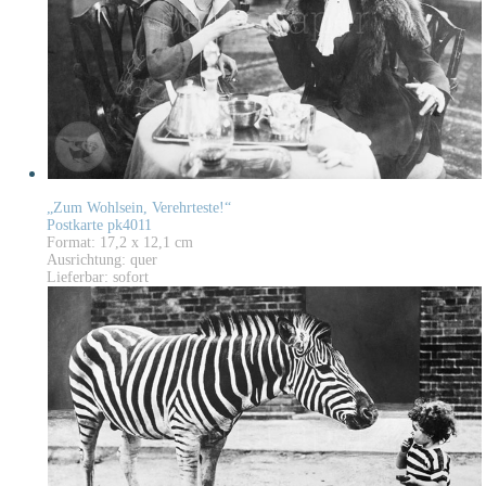
„Zum Wohlsein, Verehrteste!“
Postkarte pk4011
Format: 17,2 x 12,1 cm
Ausrichtung: quer
Lieferbar: sofort