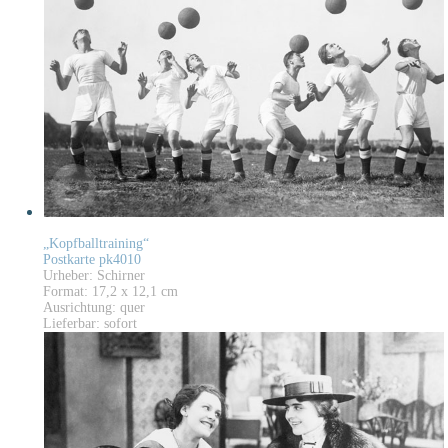
„Kopfballtraining“
Postkarte pk4010
Urheber: Schirner
Format: 17,2 x 12,1 cm
Ausrichtung: quer
Lieferbar: sofort