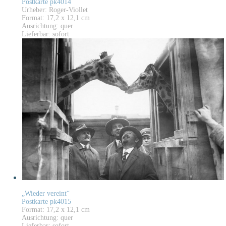
Postkarte pk4014
Urheber: Roger-Viollet
Format: 17,2 x 12,1 cm
Ausrichtung: quer
Lieferbar: sofort
„Wieder vereint“
Postkarte pk4015
Format: 17,2 x 12,1 cm
Ausrichtung: quer
Lieferbar: sofort