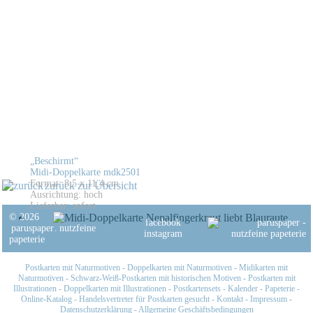
„Beschirmt“
Midi-Doppelkarte mdk2501
Format: 8,5 x 11,4 cm
zurück zur Übersicht
Ausrichtung: hoch
Lieferbar: sofort
© 2026
facebook
paruspaper
.
nutzfeine
instagram
papeterie
Postkarten mit Naturmotiven
-
Doppelkarten mit Naturmotiven
-
Midikarten mit
Naturmotiven
-
Schwarz-Weiß-Postkarten mit historischen Motiven
-
Postkarten mit
Illustrationen
-
Doppelkarten mit Illustrationen
-
Postkartensets
-
Kalender
-
Papeterie
-
Online-Katalog
-
Handelsvertreter für Postkarten gesucht
-
Kontakt
-
Impressum
-
Datenschutzerklärung
-
Allgemeine Geschäftsbedingungen