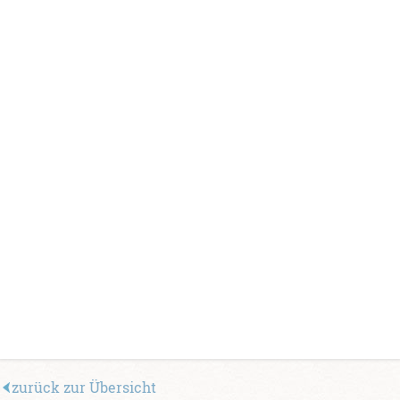
„Beschirmt“
Midi-Doppelkarte mdk2501
Format: 8,5 x 11,4 cm
Ausrichtung: hoch
Lieferbar: sofort
zurück zur Übersicht