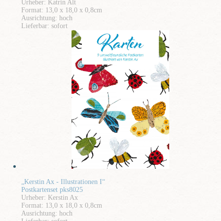
Urheber: Katrin Alt
Format: 13,0 x 18,0 x 0,8cm
Ausrichtung: hoch
Lieferbar: sofort
„Kerstin Ax - Illustrationen I“
Postkartenset pks8025
Urheber: Kerstin Ax
Format: 13,0 x 18,0 x 0,8cm
Ausrichtung: hoch