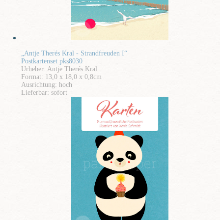
„Antje Therés Kral - Strandfreuden I“
Postkartenset pks8030
Urheber: Antje Therés Kral
Format: 13,0 x 18,0 x 0,8cm
Ausrichtung: hoch
Lieferbar: sofort