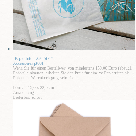
„Papiertüte - 250 Stk.“
Accessoires pt001
Wenn Sie für einen Bestellwert von mindestens 150,00 Euro (abzügl.
Rabatt) einkaufen, erhalten Sie den Preis für eine ve Papiertüten als
Rabatt im Warenkorb gutgeschrieben.
Format: 15,0 x 22,0 cm
Ausrichtung:
Lieferbar: sofort