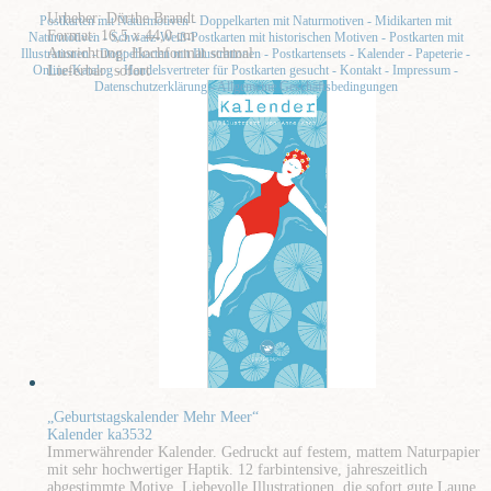
Urheber: Dörthe Brandt
Postkarten mit Naturmotiven
-
Doppelkarten mit Naturmotiven
-
Midikarten mit
Format: 16,5 x 44,0 cm
Naturmotiven
-
Schwarz-Weiß-Postkarten mit historischen Motiven
-
Postkarten mit
Ausrichtung: Hochformat schmal
Illustrationen
-
Doppelkarten mit Illustrationen
-
Postkartensets
-
Kalender
-
Papeterie
-
Online-Katalog
Lieferbar: sofort
-
Handelsvertreter für Postkarten gesucht
-
Kontakt
-
Impressum
-
Datenschutzerklärung
-
Allgemeine Geschäftsbedingungen
„Geburtstagskalender Mehr Meer“
Kalender ka3532
Immerwährender Kalender. Gedruckt auf festem, mattem Naturpapier
mit sehr hochwertiger Haptik. 12 farbintensive, jahreszeitlich
abgestimmte Motive. Liebevolle Illustrationen, die sofort gute Laune