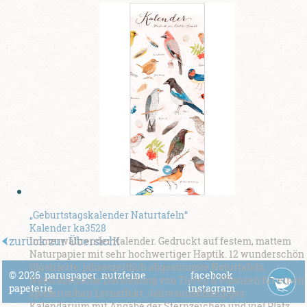
„Geburtstagskalender Naturtafeln“
Kalender ka3528
zurück zur Übersicht
Immerwährender Kalender. Gedruckt auf festem, mattem
Naturpapier mit sehr hochwertiger Haptik. 12 wunderschön
illustrierte, jahreszeitlich abgestimmte Naturtafeln.
© 2026
paruspaper
.
nutzfeine
facebook
Naturalistische Darstellung von Tieren & Pflanzen für einen
papeterie
instagram
spielerischen Lerneffekt. Jahresunabhängiges
Kalendarium mit Angabe der Sternzeichen und viel Platz