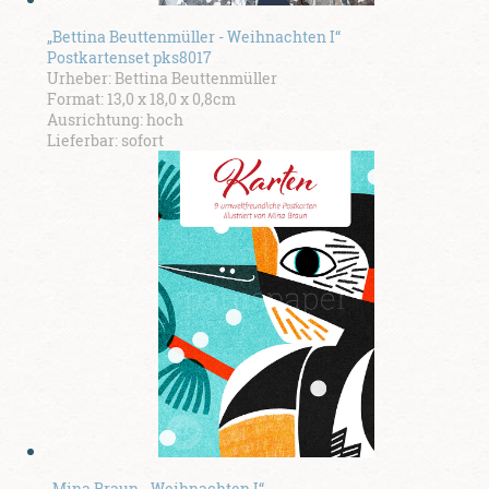
„Bettina Beuttenmüller - Weihnachten I“
Postkartenset pks8017
Urheber: Bettina Beuttenmüller
Format: 13,0 x 18,0 x 0,8cm
Ausrichtung: hoch
Lieferbar: sofort
„Mina Braun - Weihnachten I“