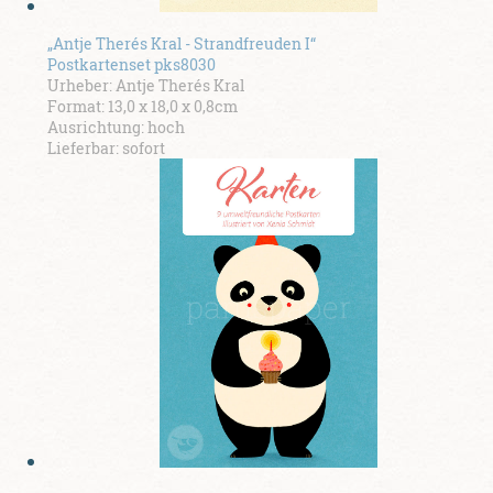
„Antje Therés Kral - Strandfreuden I“
Postkartenset pks8030
Urheber: Antje Therés Kral
Format: 13,0 x 18,0 x 0,8cm
Ausrichtung: hoch
Lieferbar: sofort