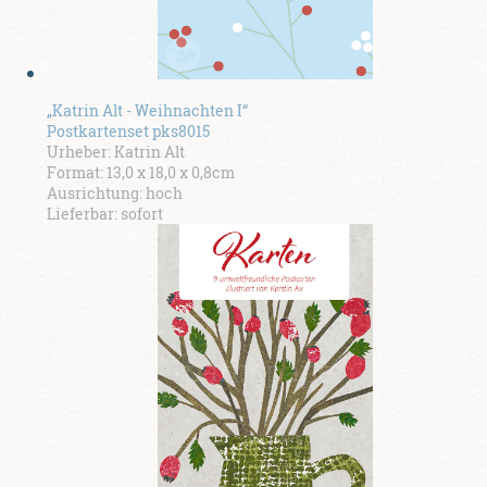
„Katrin Alt - Weihnachten I“
Postkartenset pks8015
Urheber: Katrin Alt
Format: 13,0 x 18,0 x 0,8cm
Ausrichtung: hoch
Lieferbar: sofort