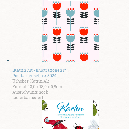
„Katrin Alt - Illustrationen I“
Postkartenset pks8024
Urheber: Katrin Alt
Format: 13,0 x 18,0 x 0,8cm
Ausrichtung: hoch
Lieferbar: sofort