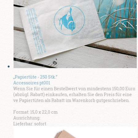
„Papiertüte - 250 Stk.“
Accessoires pt001
Wenn Sie für einen Bestellwert von mindestens 150,00 Euro
(abzügl. Rabatt) einkaufen, erhalten Sie den Preis für eine
ve Papiertüten als Rabatt im Warenkorb gutgeschrieben.
Format: 15,0 x 22,0 cm
Ausrichtung:
Lieferbar: sofort