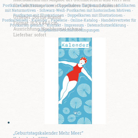
für Geburtstage sowie besondere Tage und Anlässe.
Postkarten mit Naturmotiven
-
Doppelkarten mit Naturmotiven
-
Midikarten
mit Naturmotiven
-
Schwarz-Weiß-Postkarten mit historischen Motiven
-
Postkarten mit Illustrationen
-
Doppelkarten mit Illustrationen
-
Urheber: Dörthe Brandt
Postkartensets
-
Kalender
-
Papeterie
-
Online-Katalog
-
Handelsvertreter für
Format: 16,5 x 44,0 cm
Postkarten gesucht
-
Kontakt
-
Impressum
-
Datenschutzerklärung
-
Ausrichtung: Hochformat schmal
Allgemeine Geschäftsbedingungen
Lieferbar: sofort
„Geburtstagskalender Mehr Meer“