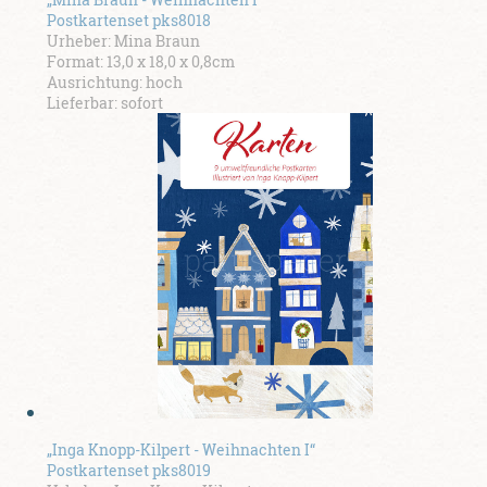
Postkartenset pks8018
Urheber: Mina Braun
Format: 13,0 x 18,0 x 0,8cm
Ausrichtung: hoch
Lieferbar: sofort
„Inga Knopp-Kilpert - Weihnachten I“
Postkartenset pks8019