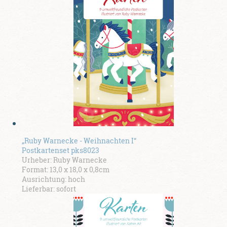
„Ruby Warnecke - Weihnachten I“
Postkartenset pks8023
Urheber: Ruby Warnecke
Format: 13,0 x 18,0 x 0,8cm
Ausrichtung: hoch
Lieferbar: sofort