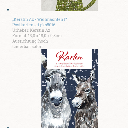
„Kerstin Ax - Weihnachten I“
Postkartenset pks8016
Urheber: Kerstin Ax
Format: 13,0 x 18,0 x 0,8cm
Ausrichtung: hoch
Lieferbar: sofort