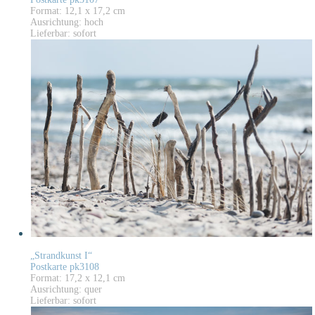
Format: 12,1 x 17,2 cm
Ausrichtung: hoch
Lieferbar: sofort
„Strandkunst I“
Postkarte pk3108
Format: 17,2 x 12,1 cm
Ausrichtung: quer
Lieferbar: sofort