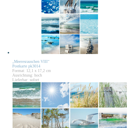
„Meeresrauschen VIII“
Postkarte pk3014
Format: 12,1 x 17,2 cm
Ausrichtung: hoch
Lieferbar: sofort