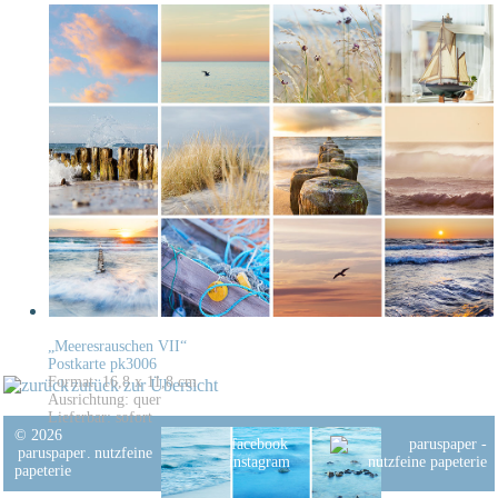
„Meeresrauschen VII“
Postkarte pk3006
Format: 16,8 x 11,8 cm
zurück zur Übersicht
Ausrichtung: quer
Lieferbar: sofort
© 2026
facebook
paruspaper
.
nutzfeine
instagram
papeterie