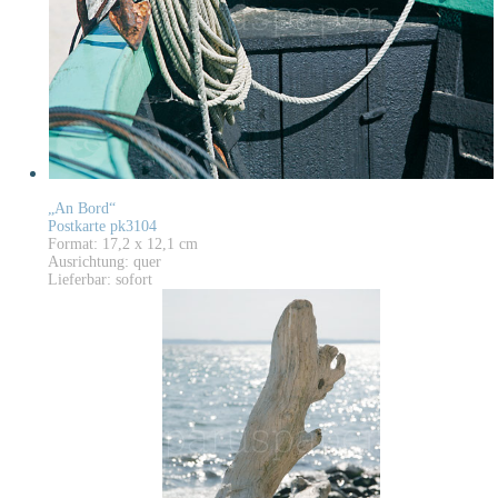
„An Bord“
Postkarte pk3104
Format: 17,2 x 12,1 cm
Ausrichtung: quer
Lieferbar: sofort