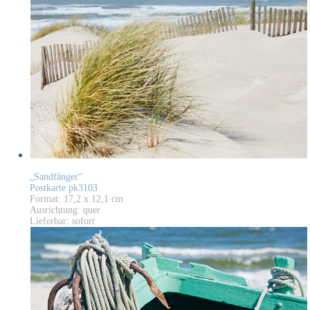
„Sandfänger“
Postkarte pk3103
Format: 17,2 x 12,1 cm
Ausrichtung: quer
Lieferbar: sofort