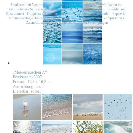
Postkarten mit Naturmotiven
-
Doppelkarten mit Naturmotiven
-
Midikarten mit
Naturmotiven
-
Schwarz-Weiß-Postkarten mit historischen Motiven
-
Postkarten mit
Illustrationen
-
Doppelkarten mit Illustrationen
-
Postkartensets
-
Kalender
-
Papeterie
-
Online-Katalog
-
Handelsvertreter für Postkarten gesucht
-
Kontakt
-
Impressum
-
Datenschutzerklärung
-
Allgemeine Geschäftsbedingungen
„Meeresrauschen X“
Postkarte pk3007
Format: 11,8 x 16,8 cm
Ausrichtung: hoch
Lieferbar: sofort