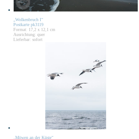
„Wolkenbruch I“
Postkarte pk3119
Format: 17,2 x 12,1 cm
Ausrichtung: quer
Lieferbar: sofort
„Möwen an der Küste“