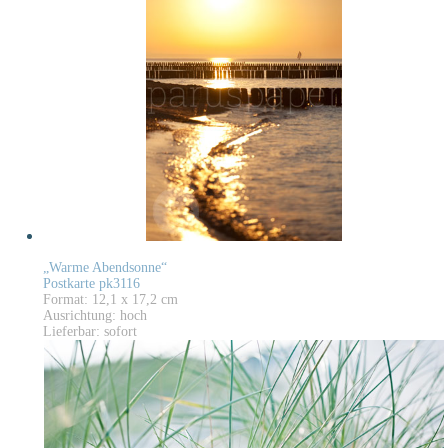
„Warme Abendsonne“
Postkarte pk3116
Format: 12,1 x 17,2 cm
Ausrichtung: hoch
Lieferbar: sofort