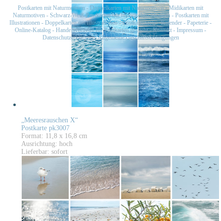
Postkarten mit Naturmotiven
-
Doppelkarten mit Naturmotiven
-
Midikarten mit
Naturmotiven
-
Schwarz-Weiß-Postkarten mit historischen Motiven
-
Postkarten mit
Illustrationen
-
Doppelkarten mit Illustrationen
-
Postkartensets
-
Kalender
-
Papeterie
-
Online-Katalog
-
Handelsvertreter für Postkarten gesucht
-
Kontakt
-
Impressum
-
Datenschutzerklärung
-
Allgemeine Geschäftsbedingungen
„Meeresrauschen X“
Postkarte pk3007
Format: 11,8 x 16,8 cm
Ausrichtung: hoch
Lieferbar: sofort