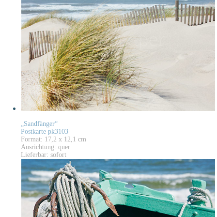
„Sandfänger“
Postkarte pk3103
Format: 17,2 x 12,1 cm
Ausrichtung: quer
Lieferbar: sofort