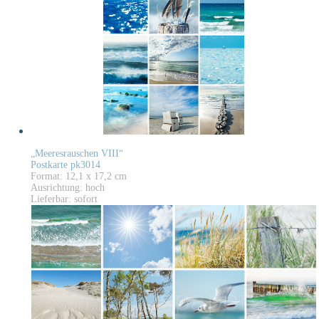
„Meeresrauschen VIII“
Postkarte pk3014
Format: 12,1 x 17,2 cm
Ausrichtung: hoch
Lieferbar: sofort