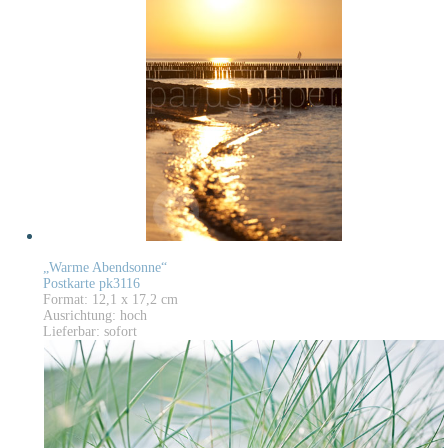
„Warme Abendsonne“
Postkarte pk3116
Format: 12,1 x 17,2 cm
Ausrichtung: hoch
Lieferbar: sofort