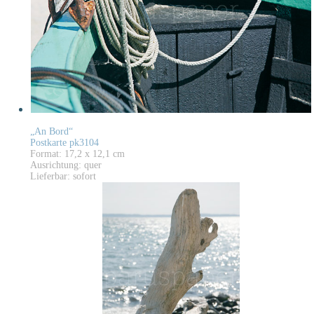
„An Bord“
Postkarte pk3104
Format: 17,2 x 12,1 cm
Ausrichtung: quer
Lieferbar: sofort