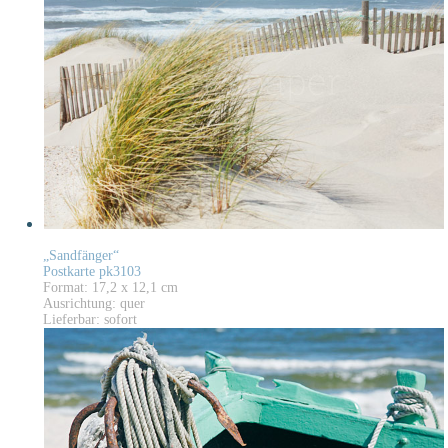
„Sandfänger“
Postkarte pk3103
Format: 17,2 x 12,1 cm
Ausrichtung: quer
Lieferbar: sofort