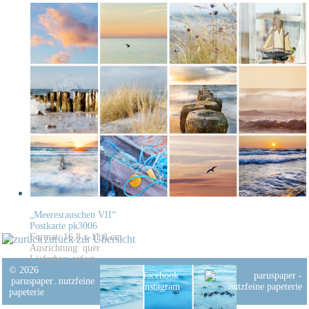
„Meeresrauschen VII“
Postkarte pk3006
Format: 16,8 x 11,8 cm
zurück zur Übersicht
Ausrichtung: quer
Lieferbar: sofort
© 2026
facebook
paruspaper
.
nutzfeine
instagram
papeterie