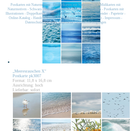
Postkarten mit Naturmotiven
-
Doppelkarten mit Naturmotiven
-
Midikarten mit
Naturmotiven
-
Schwarz-Weiß-Postkarten mit historischen Motiven
-
Postkarten mit
Illustrationen
-
Doppelkarten mit Illustrationen
-
Postkartensets
-
Kalender
-
Papeterie
-
Online-Katalog
-
Handelsvertreter für Postkarten gesucht
-
Kontakt
-
Impressum
-
Datenschutzerklärung
-
Allgemeine Geschäftsbedingungen
„Meeresrauschen X“
Postkarte pk3007
Format: 11,8 x 16,8 cm
Ausrichtung: hoch
Lieferbar: sofort