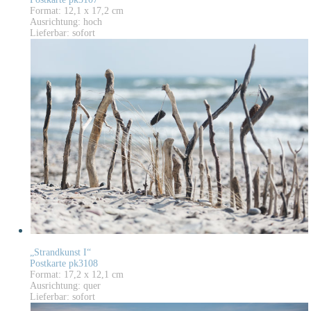
Format: 12,1 x 17,2 cm
Ausrichtung: hoch
Lieferbar: sofort
„Strandkunst I“
Postkarte pk3108
Format: 17,2 x 12,1 cm
Ausrichtung: quer
Lieferbar: sofort