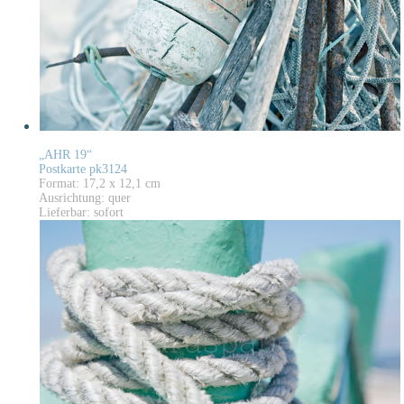
„AHR 19“
Postkarte pk3124
Format: 17,2 x 12,1 cm
Ausrichtung: quer
Lieferbar: sofort