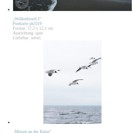
„Wolkenbruch I“
Postkarte pk3119
Format: 17,2 x 12,1 cm
Ausrichtung: quer
Lieferbar: sofort
„Möwen an der Küste“