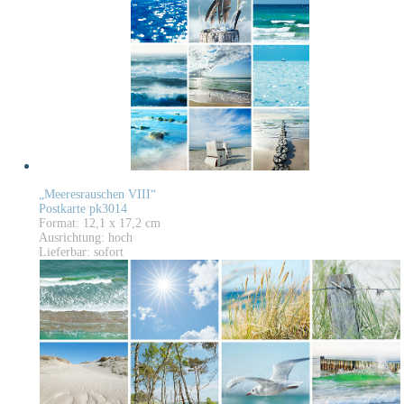
„Meeresrauschen VIII“
Postkarte pk3014
Format: 12,1 x 17,2 cm
Ausrichtung: hoch
Lieferbar: sofort