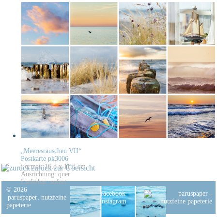
„Meeresrauschen VII“
Postkarte pk3006
Format: 16,8 x 11,8 cm
zurück zur Übersicht
Ausrichtung: quer
Lieferbar: sofort
© 2026
facebook
paruspaper
.
nutzfeine
instagram
papeterie