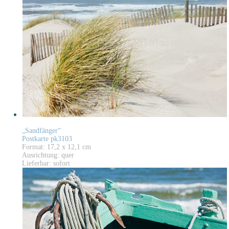
„Sandfänger“
Postkarte pk3103
Format: 17,2 x 12,1 cm
Ausrichtung: quer
Lieferbar: sofort