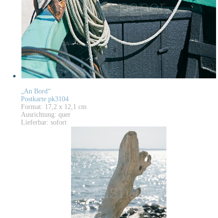
„An Bord“
Postkarte pk3104
Format: 17,2 x 12,1 cm
Ausrichtung: quer
Lieferbar: sofort