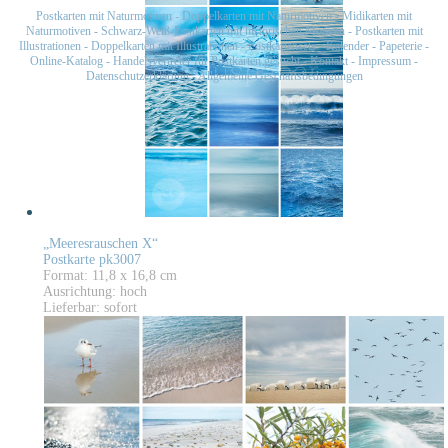
Postkarten mit Naturmotiven
-
Doppelkarten mit Naturmotiven
-
Midikarten mit
Naturmotiven
-
Schwarz-Weiß-Postkarten mit historischen Motiven
-
Postkarten mit
Illustrationen
-
Doppelkarten mit Illustrationen
-
Postkartensets
-
Kalender
-
Papeterie
-
Online-Katalog
-
Handelsvertreter für Postkarten gesucht
-
Kontakt
-
Impressum
-
Datenschutzerklärung
-
Allgemeine Geschäftsbedingungen
„Meeresrauschen X“
Postkarte pk3007
Format: 11,8 x 16,8 cm
Ausrichtung: hoch
Lieferbar: sofort