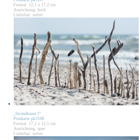
Format: 12,1 x 17,2 cm
Ausrichtung: hoch
Lieferbar: sofort
„Strandkunst I“
Postkarte pk3108
Format: 17,2 x 12,1 cm
Ausrichtung: quer
Lieferbar: sofort