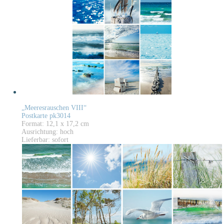
„Meeresrauschen VIII“
Postkarte pk3014
Format: 12,1 x 17,2 cm
Ausrichtung: hoch
Lieferbar: sofort