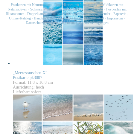
Postkarten mit Naturmotiven
-
Doppelkarten mit Naturmotiven
-
Midikarten mit
Naturmotiven
-
Schwarz-Weiß-Postkarten mit historischen Motiven
-
Postkarten mit
Illustrationen
-
Doppelkarten mit Illustrationen
-
Postkartensets
-
Kalender
-
Papeterie
-
Online-Katalog
-
Handelsvertreter für Postkarten gesucht
-
Kontakt
-
Impressum
-
Datenschutzerklärung
-
Allgemeine Geschäftsbedingungen
„Meeresrauschen X“
Postkarte pk3007
Format: 11,8 x 16,8 cm
Ausrichtung: hoch
Lieferbar: sofort