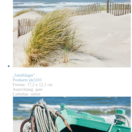
„Sandfänger“
Postkarte pk3103
Format: 17,2 x 12,1 cm
Ausrichtung: quer
Lieferbar: sofort