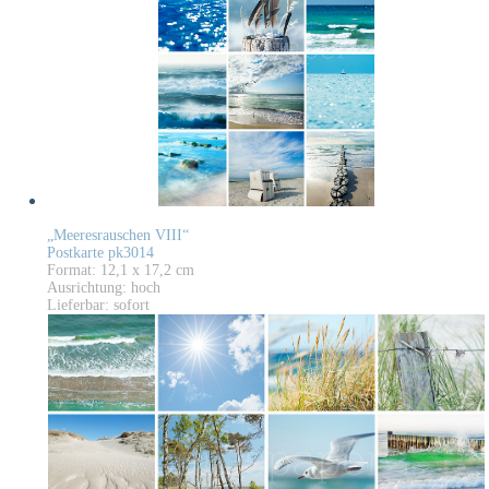
„Meeresrauschen VIII“
Postkarte pk3014
Format: 12,1 x 17,2 cm
Ausrichtung: hoch
Lieferbar: sofort