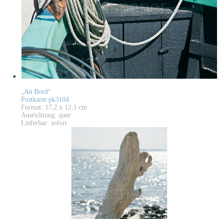
„An Bord“
Postkarte pk3104
Format: 17,2 x 12,1 cm
Ausrichtung: quer
Lieferbar: sofort