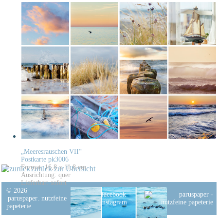
„Meeresrauschen VII“
Postkarte pk3006
Format: 16,8 x 11,8 cm
zurück zur Übersicht
Ausrichtung: quer
Lieferbar: sofort
© 2026
facebook
paruspaper
.
nutzfeine
instagram
papeterie