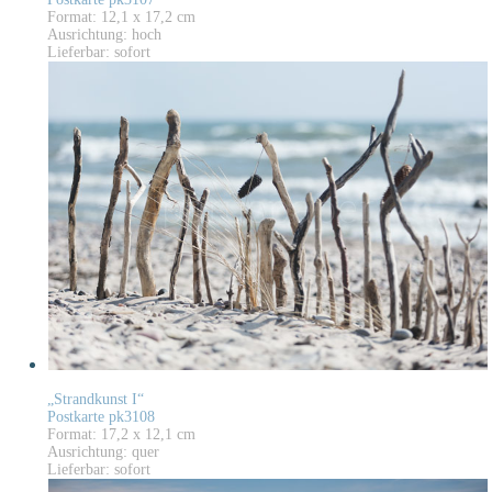
Format: 12,1 x 17,2 cm
Ausrichtung: hoch
Lieferbar: sofort
„Strandkunst I“
Postkarte pk3108
Format: 17,2 x 12,1 cm
Ausrichtung: quer
Lieferbar: sofort