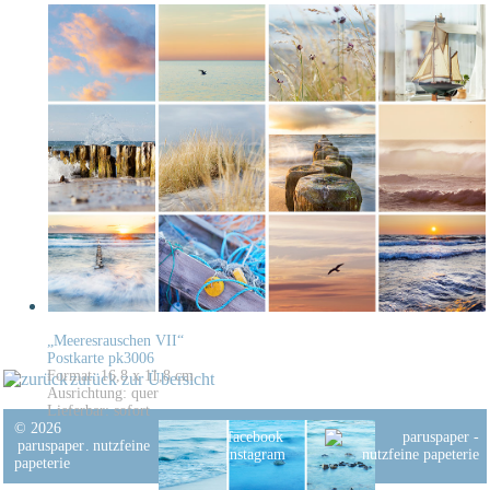
„Meeresrauschen VII“
Postkarte pk3006
Format: 16,8 x 11,8 cm
zurück zur Übersicht
Ausrichtung: quer
Lieferbar: sofort
© 2026
facebook
paruspaper
.
nutzfeine
instagram
papeterie