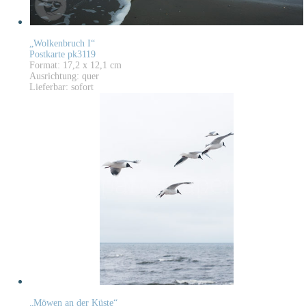
„Wolkenbruch I“
Postkarte pk3119
Format: 17,2 x 12,1 cm
Ausrichtung: quer
Lieferbar: sofort
„Möwen an der Küste“