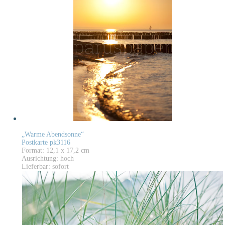
„Warme Abendsonne“
Postkarte pk3116
Format: 12,1 x 17,2 cm
Ausrichtung: hoch
Lieferbar: sofort