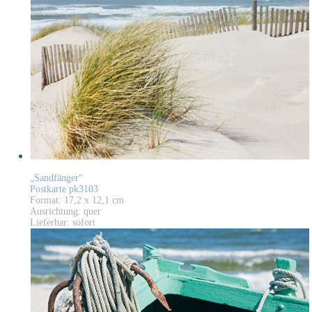
„Sandfänger“
Postkarte pk3103
Format: 17,2 x 12,1 cm
Ausrichtung: quer
Lieferbar: sofort