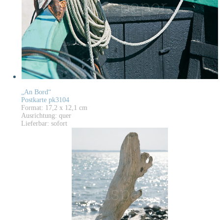
„An Bord“
Postkarte pk3104
Format: 17,2 x 12,1 cm
Ausrichtung: quer
Lieferbar: sofort