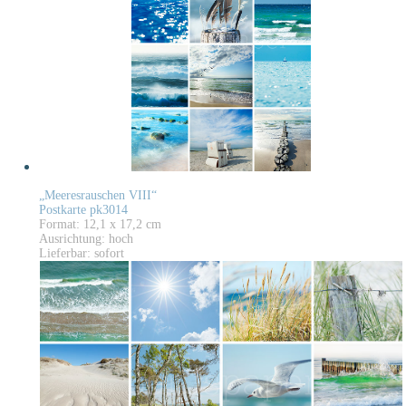
„Meeresrauschen VIII“
Postkarte pk3014
Format: 12,1 x 17,2 cm
Ausrichtung: hoch
Lieferbar: sofort