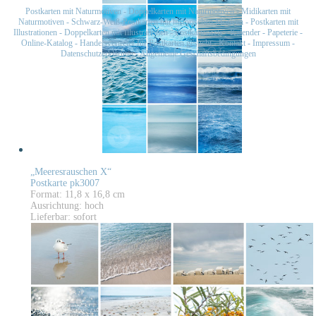
Postkarten mit Naturmotiven
-
Doppelkarten mit Naturmotiven
-
Midikarten mit
Naturmotiven
-
Schwarz-Weiß-Postkarten mit historischen Motiven
-
Postkarten mit
Illustrationen
-
Doppelkarten mit Illustrationen
-
Postkartensets
-
Kalender
-
Papeterie
-
Online-Katalog
-
Handelsvertreter für Postkarten gesucht
-
Kontakt
-
Impressum
-
Datenschutzerklärung
-
Allgemeine Geschäftsbedingungen
„Meeresrauschen X“
Postkarte pk3007
Format: 11,8 x 16,8 cm
Ausrichtung: hoch
Lieferbar: sofort