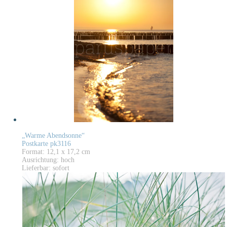
„Warme Abendsonne“
Postkarte pk3116
Format: 12,1 x 17,2 cm
Ausrichtung: hoch
Lieferbar: sofort