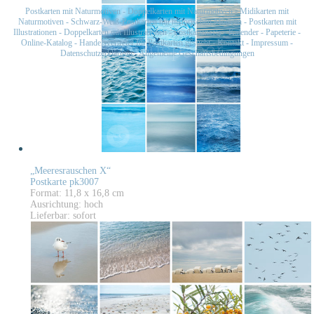
Postkarten mit Naturmotiven
-
Doppelkarten mit Naturmotiven
-
Midikarten mit
Naturmotiven
-
Schwarz-Weiß-Postkarten mit historischen Motiven
-
Postkarten mit
Illustrationen
-
Doppelkarten mit Illustrationen
-
Postkartensets
-
Kalender
-
Papeterie
-
Online-Katalog
-
Handelsvertreter für Postkarten gesucht
-
Kontakt
-
Impressum
-
Datenschutzerklärung
-
Allgemeine Geschäftsbedingungen
„Meeresrauschen X“
Postkarte pk3007
Format: 11,8 x 16,8 cm
Ausrichtung: hoch
Lieferbar: sofort