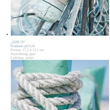
„AHR 19“
Postkarte pk3124
Format: 17,2 x 12,1 cm
Ausrichtung: quer
Lieferbar: sofort