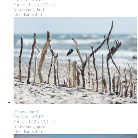
Format: 12,1 x 17,2 cm
Ausrichtung: hoch
Lieferbar: sofort
„Strandkunst I“
Postkarte pk3108
Format: 17,2 x 12,1 cm
Ausrichtung: quer
Lieferbar: sofort