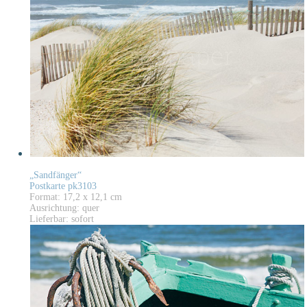
„Sandfänger“
Postkarte pk3103
Format: 17,2 x 12,1 cm
Ausrichtung: quer
Lieferbar: sofort