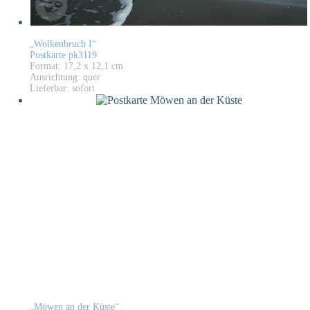
„Wolkenbruch I“
Postkarte pk3119
Format: 17,2 x 12,1 cm
Ausrichtung: quer
Lieferbar: sofort
„Möwen an der Küste“