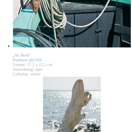
„An Bord“
Postkarte pk3104
Format: 17,2 x 12,1 cm
Ausrichtung: quer
Lieferbar: sofort