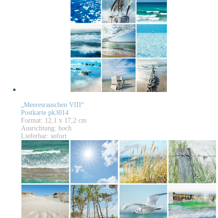
„Meeresrauschen VIII“
Postkarte pk3014
Format: 12,1 x 17,2 cm
Ausrichtung: hoch
Lieferbar: sofort