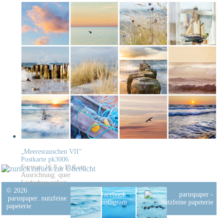
„Meeresrauschen VII“
Postkarte pk3006
Format: 16,8 x 11,8 cm
zurück zur Übersicht
Ausrichtung: quer
Lieferbar: sofort
© 2026
facebook
paruspaper
.
nutzfeine
instagram
papeterie