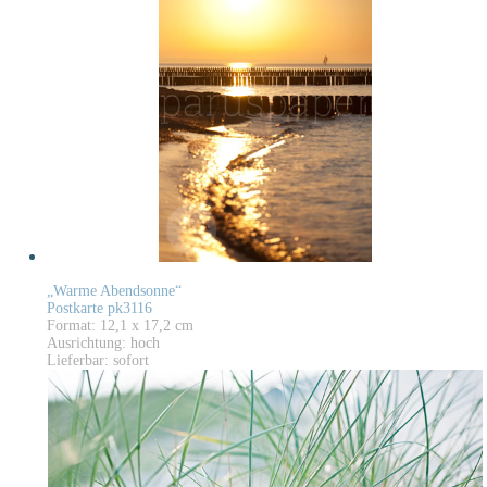
„Warme Abendsonne“
Postkarte pk3116
Format: 12,1 x 17,2 cm
Ausrichtung: hoch
Lieferbar: sofort