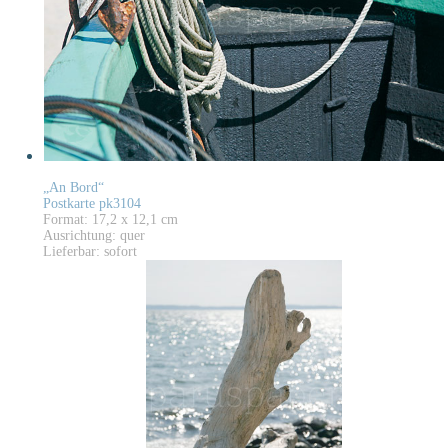
„An Bord“
Postkarte pk3104
Format: 17,2 x 12,1 cm
Ausrichtung: quer
Lieferbar: sofort