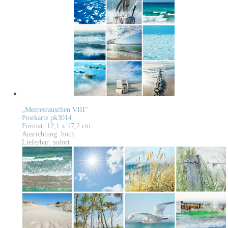
„Meeresrauschen VIII“
Postkarte pk3014
Format: 12,1 x 17,2 cm
Ausrichtung: hoch
Lieferbar: sofort