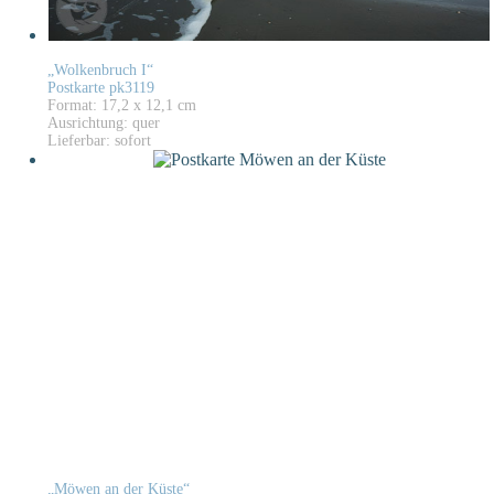
„Wolkenbruch I“
Postkarte pk3119
Format: 17,2 x 12,1 cm
Ausrichtung: quer
Lieferbar: sofort
„Möwen an der Küste“