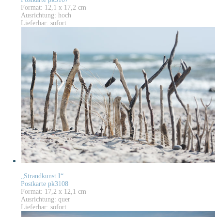
Format: 12,1 x 17,2 cm
Ausrichtung: hoch
Lieferbar: sofort
„Strandkunst I“
Postkarte pk3108
Format: 17,2 x 12,1 cm
Ausrichtung: quer
Lieferbar: sofort