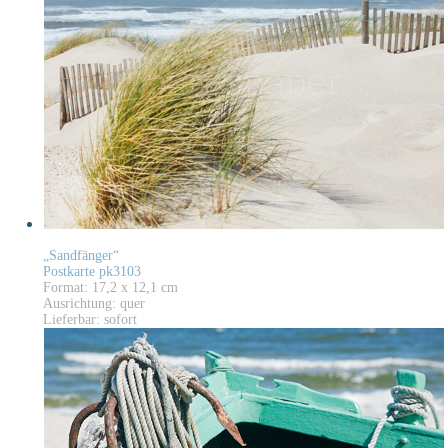
„Sandfänger“
Postkarte pk3103
Format: 17,2 x 12,1 cm
Ausrichtung: quer
Lieferbar: sofort