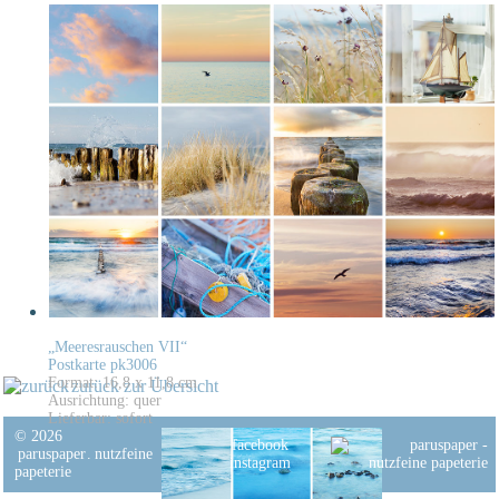
„Meeresrauschen VII“
Postkarte pk3006
Format: 16,8 x 11,8 cm
zurück zur Übersicht
Ausrichtung: quer
Lieferbar: sofort
© 2026
facebook
paruspaper
.
nutzfeine
instagram
papeterie