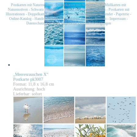
Postkarten mit Naturmotiven
-
Doppelkarten mit Naturmotiven
-
Midikarten mit
Naturmotiven
-
Schwarz-Weiß-Postkarten mit historischen Motiven
-
Postkarten mit
Illustrationen
-
Doppelkarten mit Illustrationen
-
Postkartensets
-
Kalender
-
Papeterie
-
Online-Katalog
-
Handelsvertreter für Postkarten gesucht
-
Kontakt
-
Impressum
-
Datenschutzerklärung
-
Allgemeine Geschäftsbedingungen
„Meeresrauschen X“
Postkarte pk3007
Format: 11,8 x 16,8 cm
Ausrichtung: hoch
Lieferbar: sofort