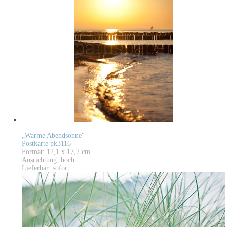
„Warme Abendsonne“
Postkarte pk3116
Format: 12,1 x 17,2 cm
Ausrichtung: hoch
Lieferbar: sofort