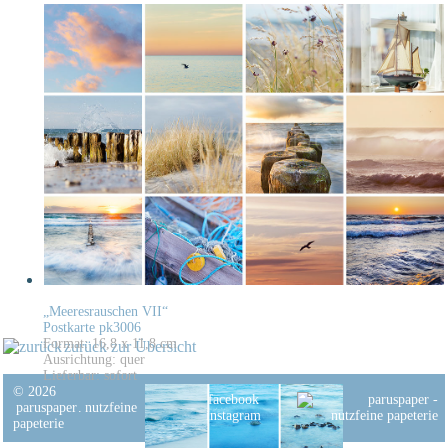
„Meeresrauschen VII“
Postkarte pk3006
Format: 16,8 x 11,8 cm
zurück zur Übersicht
Ausrichtung: quer
Lieferbar: sofort
© 2026
facebook
paruspaper
.
nutzfeine
instagram
papeterie