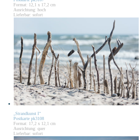
Format: 12,1 x 17,2 cm
Ausrichtung: hoch
Lieferbar: sofort
„Strandkunst I“
Postkarte pk3108
Format: 17,2 x 12,1 cm
Ausrichtung: quer
Lieferbar: sofort