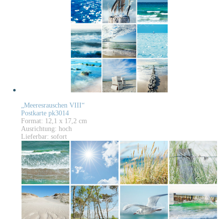
„Meeresrauschen VIII“
Postkarte pk3014
Format: 12,1 x 17,2 cm
Ausrichtung: hoch
Lieferbar: sofort