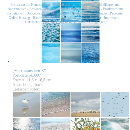
Postkarten mit Naturmotiven
-
Doppelkarten mit Naturmotiven
-
Midikarten mit
Naturmotiven
-
Schwarz-Weiß-Postkarten mit historischen Motiven
-
Postkarten mit
Illustrationen
-
Doppelkarten mit Illustrationen
-
Postkartensets
-
Kalender
-
Papeterie
-
Online-Katalog
-
Handelsvertreter für Postkarten gesucht
-
Kontakt
-
Impressum
-
Datenschutzerklärung
-
Allgemeine Geschäftsbedingungen
„Meeresrauschen X“
Postkarte pk3007
Format: 11,8 x 16,8 cm
Ausrichtung: hoch
Lieferbar: sofort