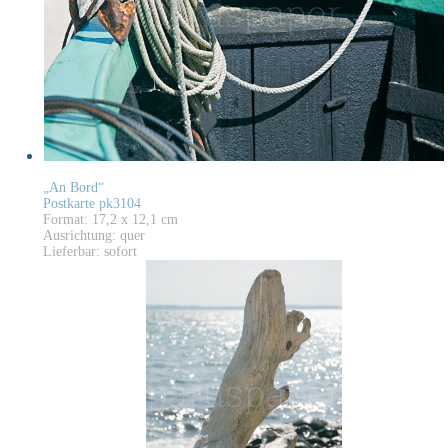
„An Bord“
Postkarte pk3104
Format: 17,2 x 12,1 cm
Ausrichtung: quer
Lieferbar: sofort