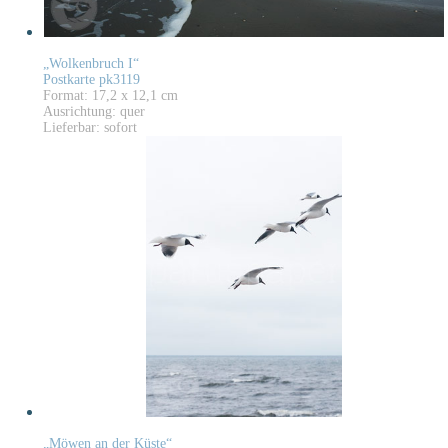
„Wolkenbruch I“
Postkarte pk3119
Format: 17,2 x 12,1 cm
Ausrichtung: quer
Lieferbar: sofort
„Möwen an der Küste“