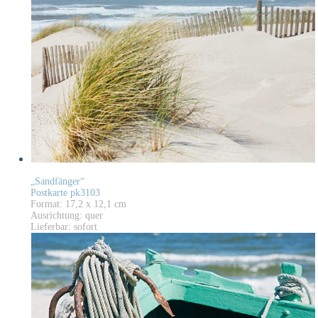
„Sandfänger“
Postkarte pk3103
Format: 17,2 x 12,1 cm
Ausrichtung: quer
Lieferbar: sofort