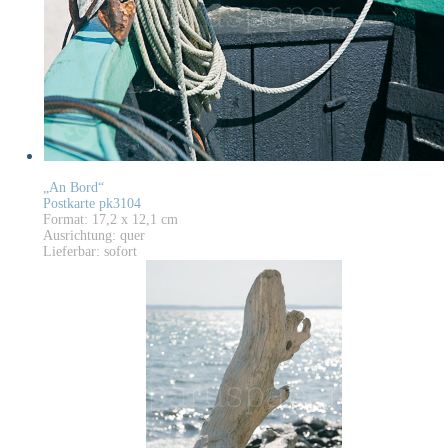
„An Bord“
Postkarte pk3104
Format: 17,2 x 12,1 cm
Ausrichtung: quer
Lieferbar: sofort