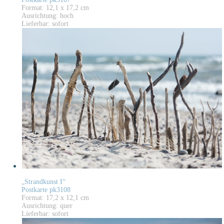
Format: 12,1 x 17,2 cm
Ausrichtung: hoch
Lieferbar: sofort
„Strandkunst I“
Postkarte pk3108
Format: 17,2 x 12,1 cm
Ausrichtung: quer
Lieferbar: sofort