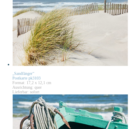
„Sandfänger“
Postkarte pk3103
Format: 17,2 x 12,1 cm
Ausrichtung: quer
Lieferbar: sofort