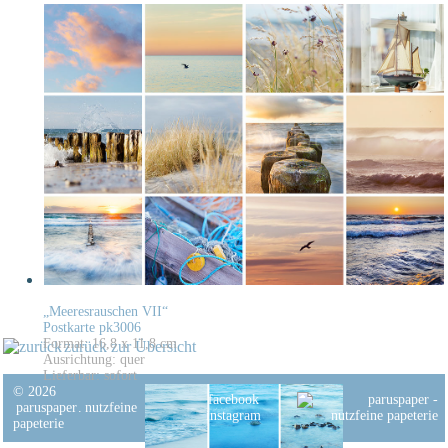
„Meeresrauschen VII“
Postkarte pk3006
Format: 16,8 x 11,8 cm
zurück zur Übersicht
Ausrichtung: quer
Lieferbar: sofort
© 2026
facebook
paruspaper
.
nutzfeine
instagram
papeterie