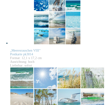
„Meeresrauschen VIII“
Postkarte pk3014
Format: 12,1 x 17,2 cm
Ausrichtung: hoch
Lieferbar: sofort