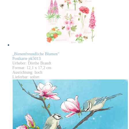
„Bienenfreundliche Blumen“
Postkarte pk5013
Urheber: Dörthe Brandt
Format: 12,1 x 17,2 cm
Ausrichtung: hoch
Lieferbar: sofort