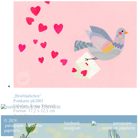
„Brieftäubchen“
Postkarte pk5001
Urheber: Xenia Schmidt
zurück zur Übersicht
Format: 17,2 x 12,1 cm
Ausrichtung: quer
© 2026
Lieferbar: sofort
facebook
paruspaper
.
nutzfeine
instagram
papeterie