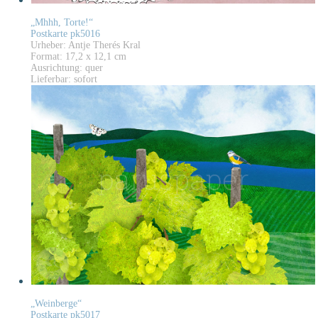
„Mhhh, Torte!“
Postkarte pk5016
Urheber: Antje Therés Kral
Format: 17,2 x 12,1 cm
Ausrichtung: quer
Lieferbar: sofort
„Weinberge“
Postkarte pk5017