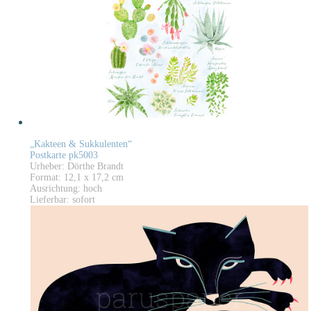
„Kakteen & Sukkulenten“
Postkarte pk5003
Urheber: Dörthe Brandt
Format: 12,1 x 17,2 cm
Ausrichtung: hoch
Lieferbar: sofort