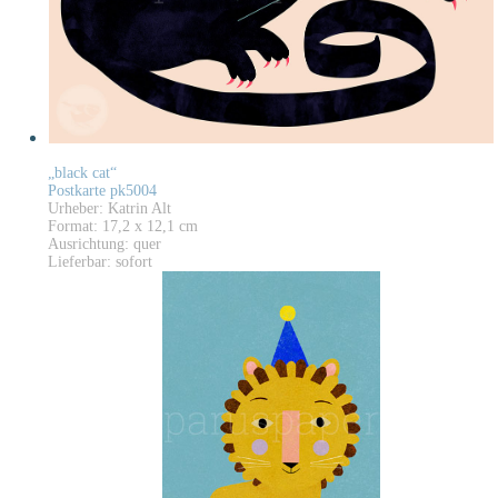
„black cat“
Postkarte pk5004
Urheber: Katrin Alt
Format: 17,2 x 12,1 cm
Ausrichtung: quer
Lieferbar: sofort