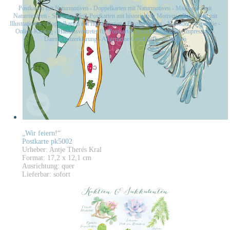
Postkarten mit Naturmotiven
-
Doppelkarten mit Naturmotiven
-
Midikarten mit
Naturmotiven
-
Schwarz-Weiß-Postkarten mit historischen Motiven
-
Postkarten mit
Illustrationen
-
Doppelkarten mit Illustrationen
-
Postkartensets
-
Kalender
-
Papeterie
-
Online-Katalog
-
Handelsvertreter für Postkarten gesucht
-
Kontakt
-
Impressum
-
Datenschutzerklärung
-
Allgemeine Geschäftsbedingungen
„Wir feiern!“
Postkarte pk5002
Urheber: Antje Therés Kral
Format: 17,2 x 12,1 cm
Ausrichtung: quer
Lieferbar: sofort