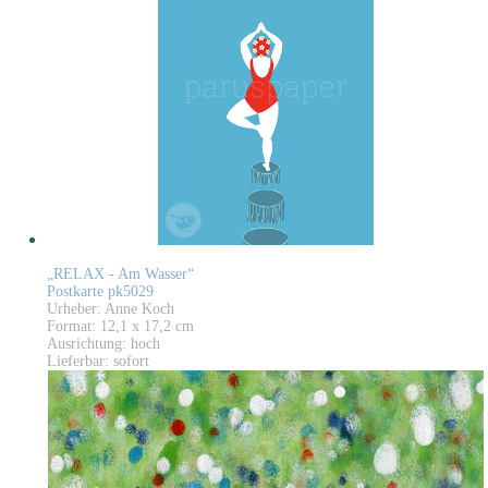
„RELAX - Am Wasser“
Postkarte pk5029
Urheber: Anne Koch
Format: 12,1 x 17,2 cm
Ausrichtung: hoch
Lieferbar: sofort