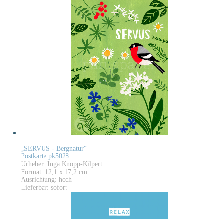
„SERVUS - Bergnatur“
Postkarte pk5028
Urheber: Inga Knopp-Kilpert
Format: 12,1 x 17,2 cm
Ausrichtung: hoch
Lieferbar: sofort