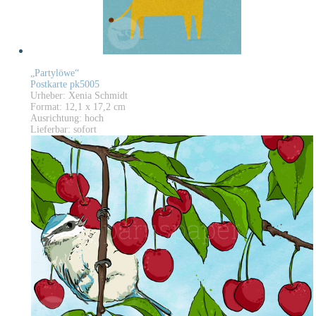
„Partylöwe“
Postkarte pk5005
Urheber: Xenia Schmidt
Format: 12,1 x 17,2 cm
Ausrichtung: hoch
Lieferbar: sofort