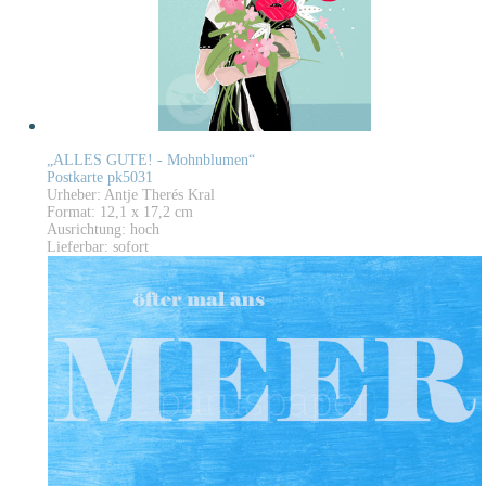
„ALLES GUTE! - Mohnblumen“
Postkarte pk5031
Urheber: Antje Therés Kral
Format: 12,1 x 17,2 cm
Ausrichtung: hoch
Lieferbar: sofort