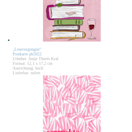
„Lesevergnügen“
Postkarte pk5022
Urheber: Antje Therés Kral
Format: 12,1 x 17,2 cm
Ausrichtung: hoch
Lieferbar: sofort