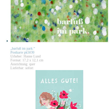
„barfuß im park.“
Postkarte pk5030
Urheber: Hanne Lund
Format: 17,2 x 12,1 cm
Ausrichtung: quer
Lieferbar: sofort