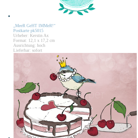
„MeeR GeHT IMMeR!“
Postkarte pk5015
Urheber: Kerstin Ax
Format: 12,1 x 17,2 cm
Ausrichtung: hoch
Lieferbar: sofort