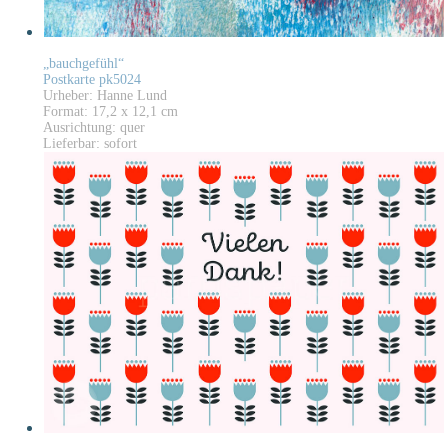
„bauchgefühl“
Postkarte pk5024
Urheber: Hanne Lund
Format: 17,2 x 12,1 cm
Ausrichtung: quer
Lieferbar: sofort