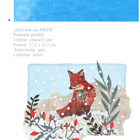
„öfter mal ans MEER“
Postkarte pk5032
Urheber: Hanne Lund
Format: 17,2 x 12,1 cm
Ausrichtung: quer
Lieferbar: sofort