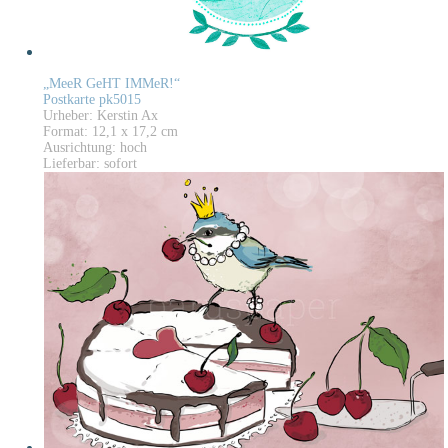
„MeeR GeHT IMMeR!“
Postkarte pk5015
Urheber: Kerstin Ax
Format: 12,1 x 17,2 cm
Ausrichtung: hoch
Lieferbar: sofort