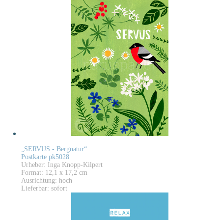
„SERVUS - Bergnatur“
Postkarte pk5028
Urheber: Inga Knopp-Kilpert
Format: 12,1 x 17,2 cm
Ausrichtung: hoch
Lieferbar: sofort