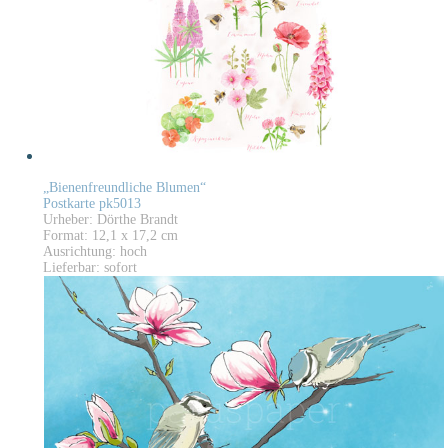
„Bienenfreundliche Blumen“
Postkarte pk5013
Urheber: Dörthe Brandt
Format: 12,1 x 17,2 cm
Ausrichtung: hoch
Lieferbar: sofort