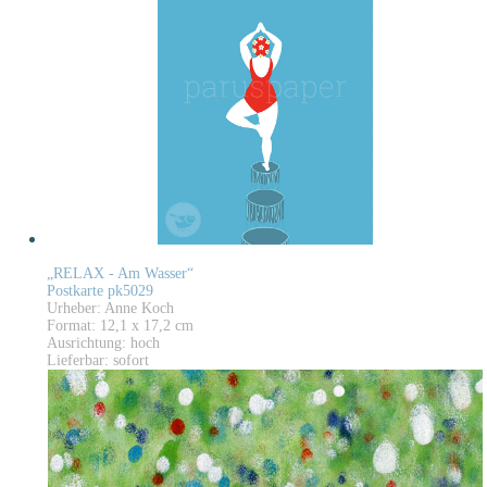
„RELAX - Am Wasser“
Postkarte pk5029
Urheber: Anne Koch
Format: 12,1 x 17,2 cm
Ausrichtung: hoch
Lieferbar: sofort