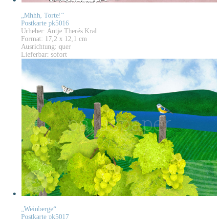
„Mhhh, Torte!“
Postkarte pk5016
Urheber: Antje Therés Kral
Format: 17,2 x 12,1 cm
Ausrichtung: quer
Lieferbar: sofort
„Weinberge“
Postkarte pk5017