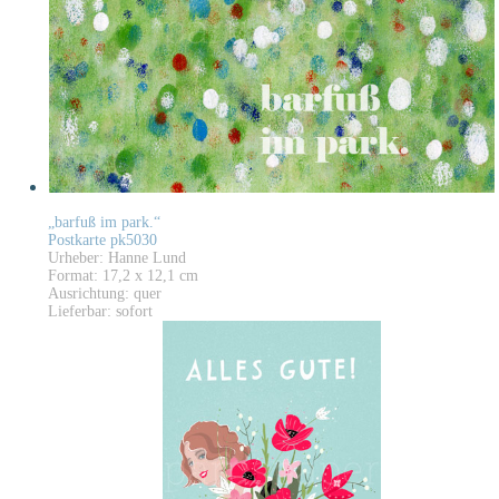
„barfuß im park.“
Postkarte pk5030
Urheber: Hanne Lund
Format: 17,2 x 12,1 cm
Ausrichtung: quer
Lieferbar: sofort