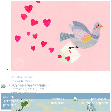
„Brieftäubchen“
Postkarte pk5001
Urheber: Xenia Schmidt
zurück zur Übersicht
Format: 17,2 x 12,1 cm
Ausrichtung: quer
© 2026
Lieferbar: sofort
facebook
paruspaper
.
nutzfeine
instagram
papeterie