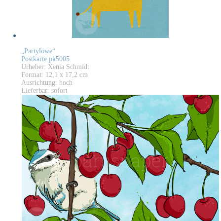
„Partylöwe“
Postkarte pk5005
Urheber: Xenia Schmidt
Format: 12,1 x 17,2 cm
Ausrichtung: hoch
Lieferbar: sofort