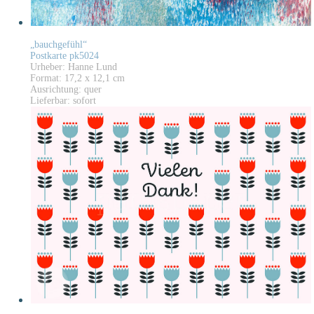
„bauchgefühl“
Postkarte pk5024
Urheber: Hanne Lund
Format: 17,2 x 12,1 cm
Ausrichtung: quer
Lieferbar: sofort