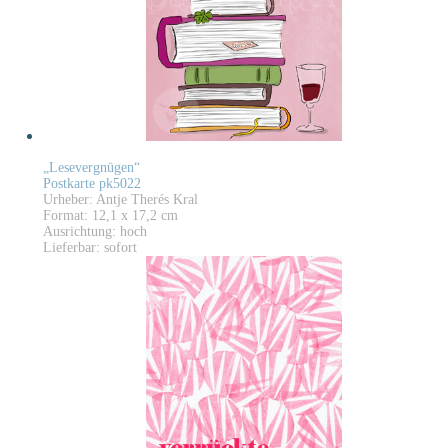
„Lesevergnügen“
Postkarte pk5022
Urheber: Antje Therés Kral
Format: 12,1 x 17,2 cm
Ausrichtung: hoch
Lieferbar: sofort