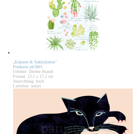
„Kakteen & Sukkulenten“
Postkarte pk5003
Urheber: Dörthe Brandt
Format: 12,1 x 17,2 cm
Ausrichtung: hoch
Lieferbar: sofort