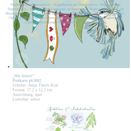
Postkarten mit Naturmotiven
-
Doppelkarten mit Naturmotiven
-
Midikarten mit
Naturmotiven
-
Schwarz-Weiß-Postkarten mit historischen Motiven
-
Postkarten mit
Illustrationen
-
Doppelkarten mit Illustrationen
-
Postkartensets
-
Kalender
-
Papeterie
-
Online-Katalog
-
Handelsvertreter für Postkarten gesucht
-
Kontakt
-
Impressum
-
Datenschutzerklärung
-
Allgemeine Geschäftsbedingungen
„Wir feiern!“
Postkarte pk5002
Urheber: Antje Therés Kral
Format: 17,2 x 12,1 cm
Ausrichtung: quer
Lieferbar: sofort