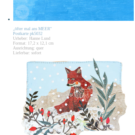
„öfter mal ans MEER“
Postkarte pk5032
Urheber: Hanne Lund
Format: 17,2 x 12,1 cm
Ausrichtung: quer
Lieferbar: sofort