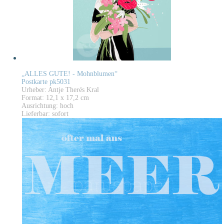
„ALLES GUTE! - Mohnblumen“
Postkarte pk5031
Urheber: Antje Therés Kral
Format: 12,1 x 17,2 cm
Ausrichtung: hoch
Lieferbar: sofort