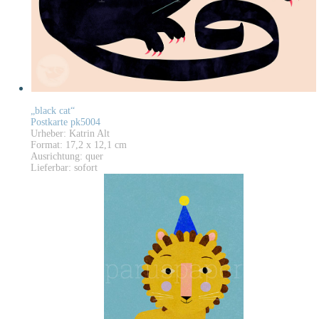
„black cat“
Postkarte pk5004
Urheber: Katrin Alt
Format: 17,2 x 12,1 cm
Ausrichtung: quer
Lieferbar: sofort