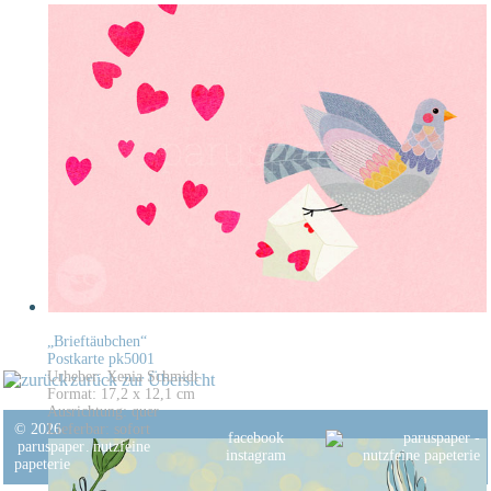
„Brieftäubchen“
Postkarte pk5001
Urheber: Xenia Schmidt
zurück zur Übersicht
Format: 17,2 x 12,1 cm
Ausrichtung: quer
© 2026
Lieferbar: sofort
facebook
paruspaper
.
nutzfeine
instagram
papeterie