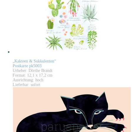
„Kakteen & Sukkulenten“
Postkarte pk5003
Urheber: Dörthe Brandt
Format: 12,1 x 17,2 cm
Ausrichtung: hoch
Lieferbar: sofort