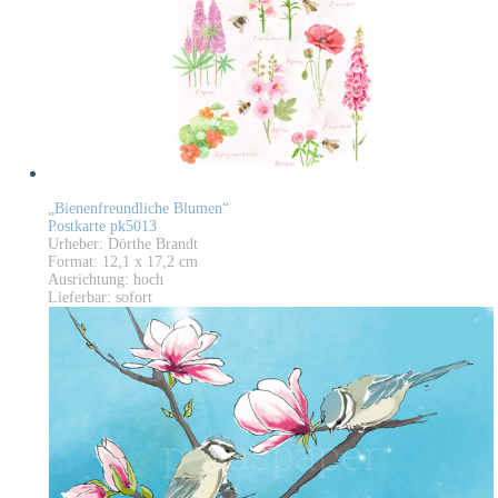
„Bienenfreundliche Blumen“
Postkarte pk5013
Urheber: Dörthe Brandt
Format: 12,1 x 17,2 cm
Ausrichtung: hoch
Lieferbar: sofort