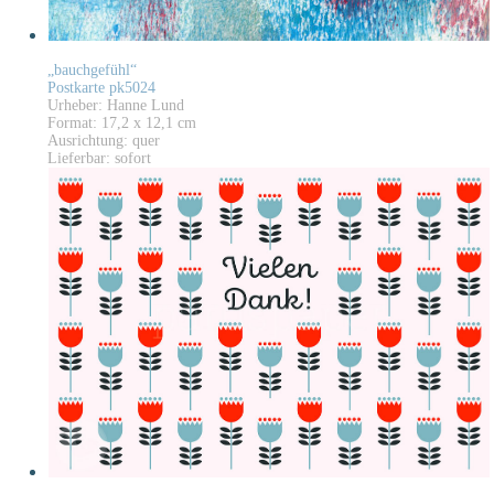
„bauchgefühl“
Postkarte pk5024
Urheber: Hanne Lund
Format: 17,2 x 12,1 cm
Ausrichtung: quer
Lieferbar: sofort