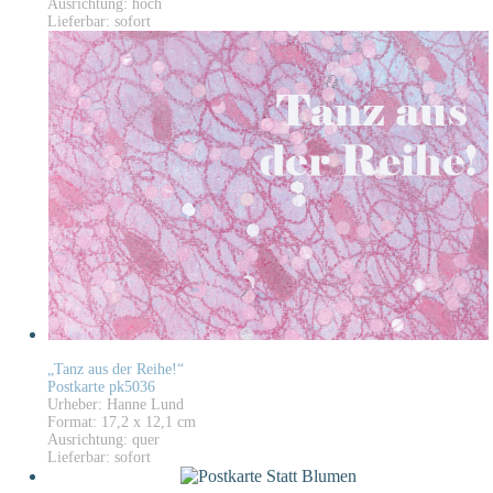
Ausrichtung: hoch
Lieferbar: sofort
„Tanz aus der Reihe!“
Postkarte pk5036
Urheber: Hanne Lund
Format: 17,2 x 12,1 cm
Ausrichtung: quer
Lieferbar: sofort