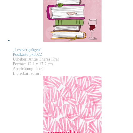
„Lesevergnügen“
Postkarte pk5022
Urheber: Antje Therés Kral
Format: 12,1 x 17,2 cm
Ausrichtung: hoch
Lieferbar: sofort