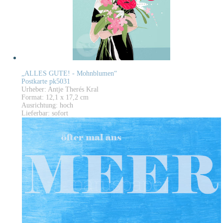
„ALLES GUTE! - Mohnblumen“
Postkarte pk5031
Urheber: Antje Therés Kral
Format: 12,1 x 17,2 cm
Ausrichtung: hoch
Lieferbar: sofort