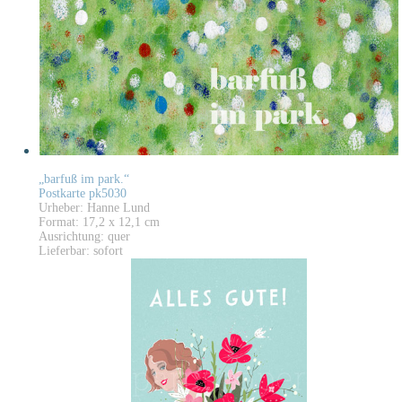
„barfuß im park.“
Postkarte pk5030
Urheber: Hanne Lund
Format: 17,2 x 12,1 cm
Ausrichtung: quer
Lieferbar: sofort