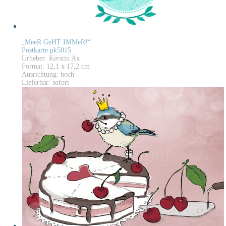
„MeeR GeHT IMMeR!“
Postkarte pk5015
Urheber: Kerstin Ax
Format: 12,1 x 17,2 cm
Ausrichtung: hoch
Lieferbar: sofort