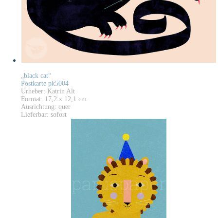
„black cat“
Postkarte pk5004
Urheber: Katrin Alt
Format: 17,2 x 12,1 cm
Ausrichtung: quer
Lieferbar: sofort