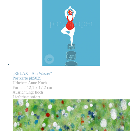
„RELAX - Am Wasser“
Postkarte pk5029
Urheber: Anne Koch
Format: 12,1 x 17,2 cm
Ausrichtung: hoch
Lieferbar: sofort