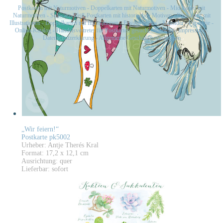
Postkarten mit Naturmotiven
-
Doppelkarten mit Naturmotiven
-
Midikarten mit
Naturmotiven
-
Schwarz-Weiß-Postkarten mit historischen Motiven
-
Postkarten mit
Illustrationen
-
Doppelkarten mit Illustrationen
-
Postkartensets
-
Kalender
-
Papeterie
-
Online-Katalog
-
Handelsvertreter für Postkarten gesucht
-
Kontakt
-
Impressum
-
Datenschutzerklärung
-
Allgemeine Geschäftsbedingungen
„Wir feiern!“
Postkarte pk5002
Urheber: Antje Therés Kral
Format: 17,2 x 12,1 cm
Ausrichtung: quer
Lieferbar: sofort