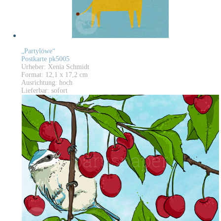
„Partylöwe“
Postkarte pk5005
Urheber: Xenia Schmidt
Format: 12,1 x 17,2 cm
Ausrichtung: hoch
Lieferbar: sofort