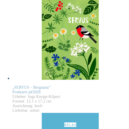
„SERVUS - Bergnatur“
Postkarte pk5028
Urheber: Inga Knopp-Kilpert
Format: 12,1 x 17,2 cm
Ausrichtung: hoch
Lieferbar: sofort