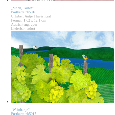
„Mhhh, Torte!“
Postkarte pk5016
Urheber: Antje Therés Kral
Format: 17,2 x 12,1 cm
Ausrichtung: quer
Lieferbar: sofort
„Weinberge“
Postkarte pk5017