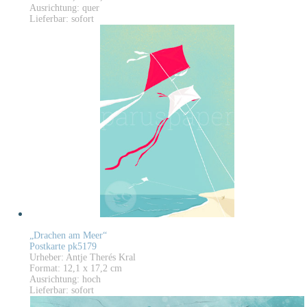
Ausrichtung: quer
Lieferbar: sofort
„Drachen am Meer“
Postkarte pk5179
Urheber: Antje Therés Kral
Format: 12,1 x 17,2 cm
Ausrichtung: hoch
Lieferbar: sofort