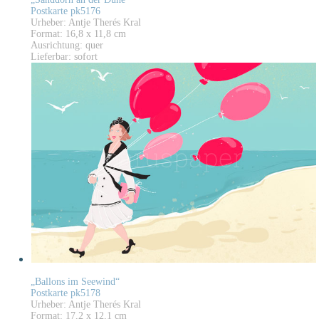
Postkarte pk5176
Urheber: Antje Therés Kral
Format: 16,8 x 11,8 cm
Ausrichtung: quer
Lieferbar: sofort
„Ballons im Seewind“
Postkarte pk5178
Urheber: Antje Therés Kral
Format: 17,2 x 12,1 cm