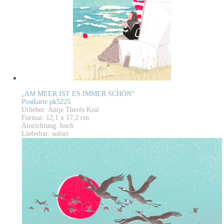
„AM MEER IST ES IMMER SCHÖN“
Postkarte pk5225
Urheber: Antje Therés Kral
Format: 12,1 x 17,2 cm
Ausrichtung: hoch
Lieferbar: sofort