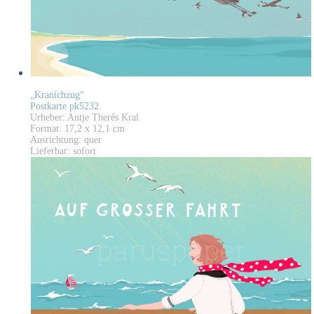
„Kranichzug“
Postkarte pk5232
Urheber: Antje Therés Kral
Format: 17,2 x 12,1 cm
Ausrichtung: quer
Lieferbar: sofort