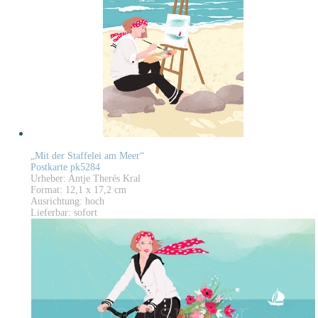
„Mit der Staffelei am Meer“
Postkarte pk5284
Urheber: Antje Therés Kral
Format: 12,1 x 17,2 cm
Ausrichtung: hoch
Lieferbar: sofort