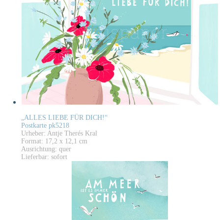
„ALLES LIEBE FÜR DICH!“
Postkarte pk5218
Urheber: Antje Therés Kral
Format: 17,2 x 12,1 cm
Ausrichtung: quer
Lieferbar: sofort