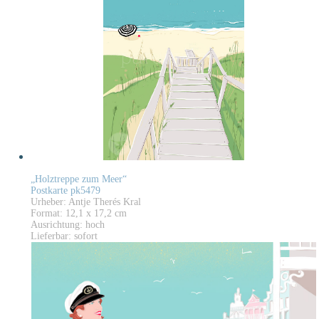
„Holztreppe zum Meer“
Postkarte pk5479
Urheber: Antje Therés Kral
Format: 12,1 x 17,2 cm
Ausrichtung: hoch
Lieferbar: sofort