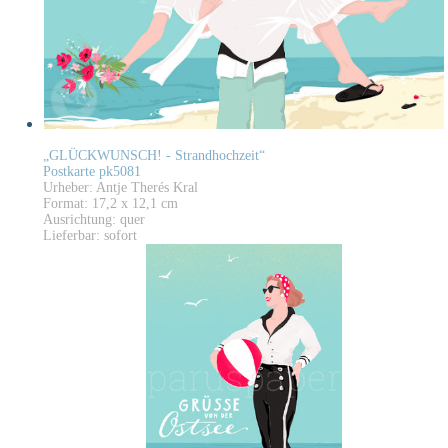
„GLÜCKWUNSCH! - Strandhochzeit“
Postkarte pk5081
Urheber: Antje Therés Kral
Format: 17,2 x 12,1 cm
Ausrichtung: quer
Lieferbar: sofort