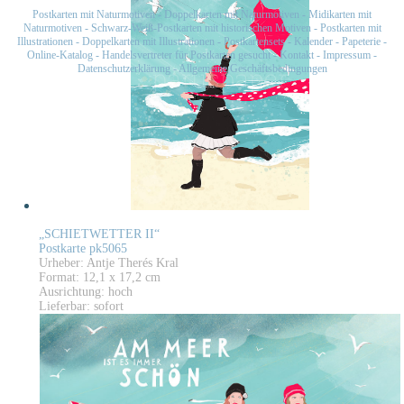
Postkarten mit Naturmotiven
-
Doppelkarten mit Naturmotiven
-
Midikarten mit
Naturmotiven
-
Schwarz-Weiß-Postkarten mit historischen Motiven
-
Postkarten mit
Illustrationen
-
Doppelkarten mit Illustrationen
-
Postkartensets
-
Kalender
-
Papeterie
-
Online-Katalog
-
Handelsvertreter für Postkarten gesucht
-
Kontakt
-
Impressum
-
Datenschutzerklärung
-
Allgemeine Geschäftsbedingungen
„SCHIETWETTER II“
Postkarte pk5065
Urheber: Antje Therés Kral
Format: 12,1 x 17,2 cm
Ausrichtung: hoch
Lieferbar: sofort