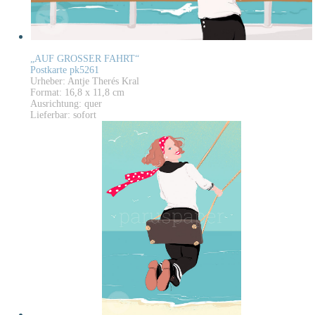
„AUF GROSSER FAHRT“
Postkarte pk5261
Urheber: Antje Therés Kral
Format: 16,8 x 11,8 cm
Ausrichtung: quer
Lieferbar: sofort