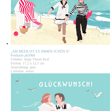
„AM MEER IST ES IMMER SCHÖN II“
Postkarte pk5068
Urheber: Antje Therés Kral
Format: 17,2 x 12,1 cm
Ausrichtung: quer
Lieferbar: sofort