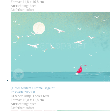
Format: 11,8 x 16,8 cm
Ausrichtung: hoch
Lieferbar: sofort
„Unter weitem Himmel segeln“
Postkarte pk5308
Urheber: Antje Therés Kral
Format: 16,8 x 11,8 cm
Ausrichtung: quer
Lieferbar: sofort