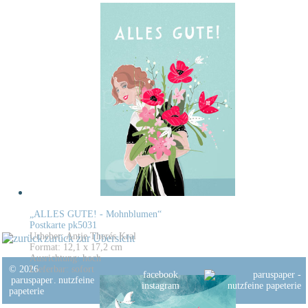
„ALLES GUTE! - Mohnblumen“
Postkarte pk5031
Urheber: Antje Therés Kral
zurück zur Übersicht
Format: 12,1 x 17,2 cm
Ausrichtung: hoch
© 2026
Lieferbar: sofort
facebook
paruspaper
.
nutzfeine
instagram
papeterie