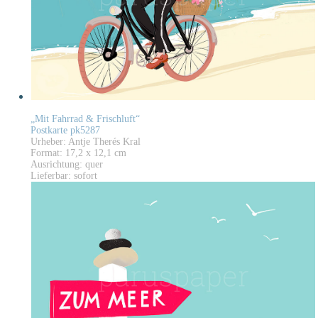
„Mit Fahrrad & Frischluft“
Postkarte pk5287
Urheber: Antje Therés Kral
Format: 17,2 x 12,1 cm
Ausrichtung: quer
Lieferbar: sofort