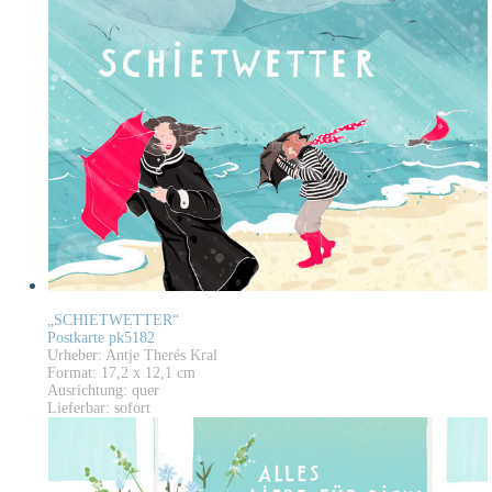
„SCHIETWETTER“
Postkarte pk5182
Urheber: Antje Therés Kral
Format: 17,2 x 12,1 cm
Ausrichtung: quer
Lieferbar: sofort