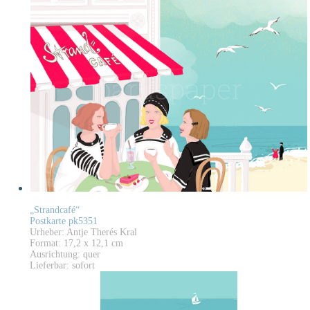
„Strandcafé“
Postkarte pk5351
Urheber: Antje Therés Kral
Format: 17,2 x 12,1 cm
Ausrichtung: quer
Lieferbar: sofort