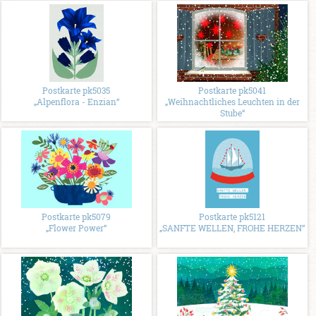
Postkarte pk5035
Postkarte pk5041
„Alpenflora - Enzian“
„Weihnachtliches Leuchten in der
Stube“
Postkarte pk5079
Postkarte pk5121
„Flower Power“
„SANFTE WELLEN, FROHE HERZEN“