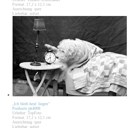
Format: 17,2 x 12,1 cm
Ausrichtung: quer
Lieferbar: sofort
„Ich bleib heut' liegen“
Postkarte pk4008
Urheber: TopFoto
Format: 17,2 x 12,1 cm
Ausrichtung: quer
Lieferbar: sofort