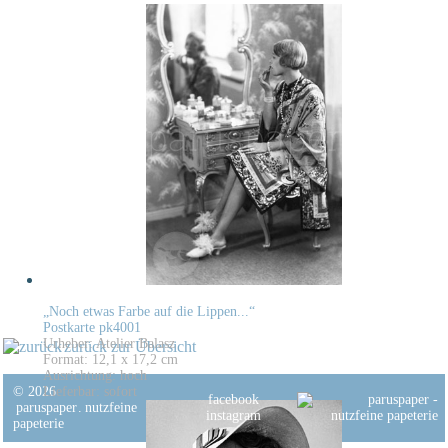
„Noch etwas Farbe auf die Lippen...“
Postkarte pk4001
Urheber: Atelier Balasz
zurück zur Übersicht
Format: 12,1 x 17,2 cm
Ausrichtung: hoch
© 2026
Lieferbar: sofort
facebook
paruspaper
.
nutzfeine
instagram
papeterie