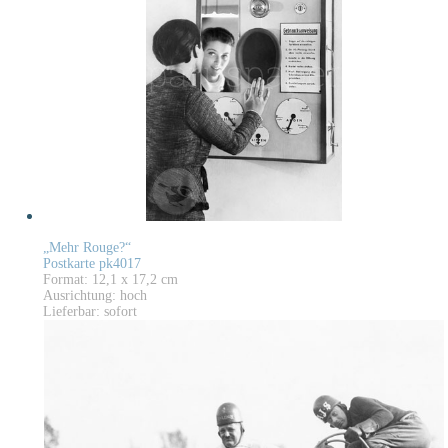
„Mehr Rouge?“
Postkarte pk4017
Format: 12,1 x 17,2 cm
Ausrichtung: hoch
Lieferbar: sofort