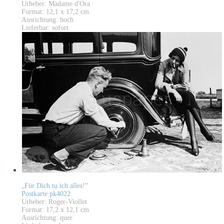
Urheber: Madame d'Ora
Format: 12,1 x 17,2 cm
Ausrichtung: hoch
Lieferbar: sofort
„Für Dich tu ich alles!“
Postkarte pk4022
Urheber: Roger-Viollet
Format: 17,2 x 12,1 cm
Ausrichtung: quer