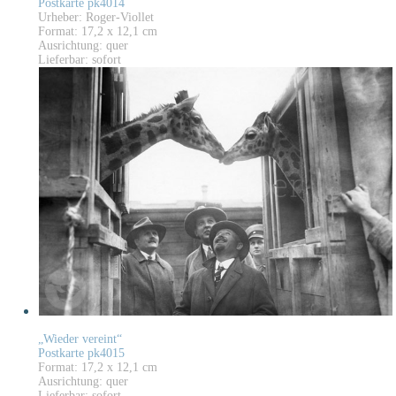
Postkarte pk4014
Urheber: Roger-Viollet
Format: 17,2 x 12,1 cm
Ausrichtung: quer
Lieferbar: sofort
„Wieder vereint“
Postkarte pk4015
Format: 17,2 x 12,1 cm
Ausrichtung: quer
Lieferbar: sofort