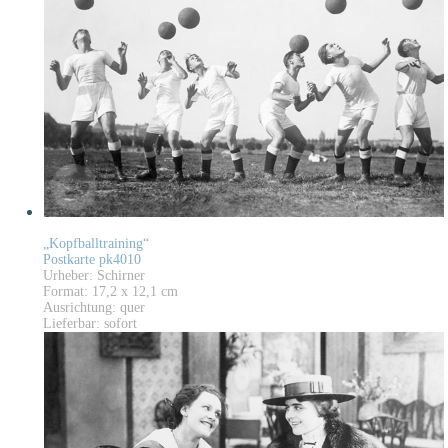
„Kopfballtraining“
Postkarte pk4010
Urheber: Schirner
Format: 17,2 x 12,1 cm
Ausrichtung: quer
Lieferbar: sofort