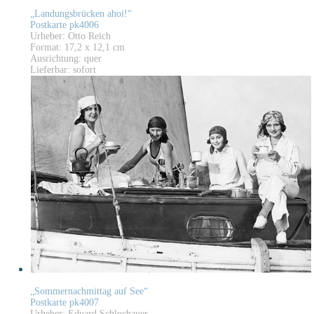
„Landungsbrücken ahoi!“
Postkarte pk4006
Urheber: Otto Reich
Format: 17,2 x 12,1 cm
Ausrichtung: quer
Lieferbar: sofort
„Sommernachmittag auf See“
Postkarte pk4007
Urheber: Eduard Schlochauer