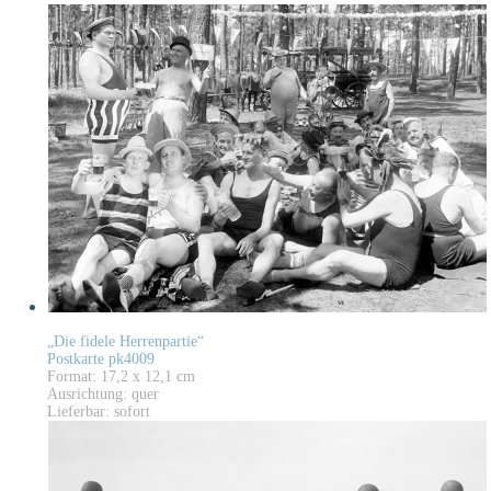
„Die fidele Herrenpartie“
Postkarte pk4009
Format: 17,2 x 12,1 cm
Ausrichtung: quer
Lieferbar: sofort