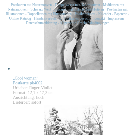
Postkarten mit Naturmotiven
-
Doppelkarten mit Naturmotiven
-
Midikarten mit
Naturmotiven
-
Schwarz-Weiß-Postkarten mit historischen Motiven
-
Postkarten mit
Illustrationen
-
Doppelkarten mit Illustrationen
-
Postkartensets
-
Kalender
-
Papeterie
-
Online-Katalog
-
Handelsvertreter für Postkarten gesucht
-
Kontakt
-
Impressum
-
Datenschutzerklärung
-
Allgemeine Geschäftsbedingungen
„Cool woman“
Postkarte pk4002
Urheber: Roger-Viollet
Format: 12,1 x 17,2 cm
Ausrichtung: hoch
Lieferbar: sofort