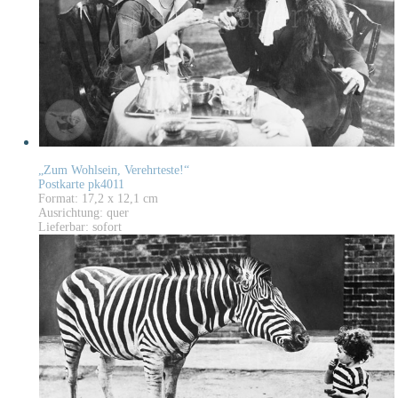
„Zum Wohlsein, Verehrteste!“
Postkarte pk4011
Format: 17,2 x 12,1 cm
Ausrichtung: quer
Lieferbar: sofort