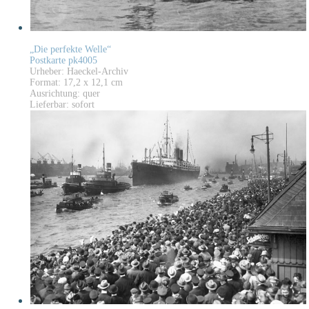
„Die perfekte Welle“
Postkarte pk4005
Urheber: Haeckel-Archiv
Format: 17,2 x 12,1 cm
Ausrichtung: quer
Lieferbar: sofort