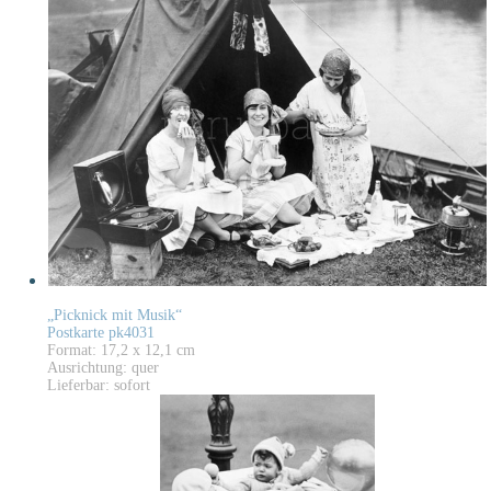
„Picknick mit Musik“
Postkarte pk4031
Format: 17,2 x 12,1 cm
Ausrichtung: quer
Lieferbar: sofort