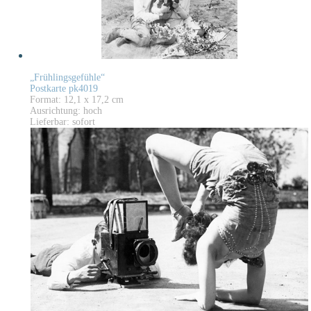
„Frühlingsgefühle“
Postkarte pk4019
Format: 12,1 x 17,2 cm
Ausrichtung: hoch
Lieferbar: sofort