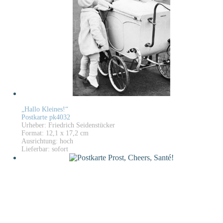
„Hallo Kleines!“
Postkarte pk4032
Urheber: Friedrich Seidenstücker
Format: 12,1 x 17,2 cm
Ausrichtung: hoch
Lieferbar: sofort