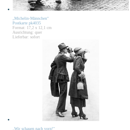
„Michelin-Männchen“
Postkarte pk4035
Format: 17,2 x 12,1 cm
Ausrichtung: quer
Lieferbar: sofort
„Wir schauen nach vorn!“