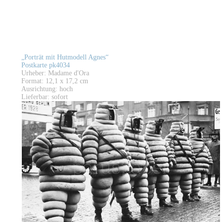
„Porträt mit Hutmodell Agnes“
Postkarte pk4034
Urheber: Madame d'Ora
Format: 12,1 x 17,2 cm
Ausrichtung: hoch
Lieferbar: sofort