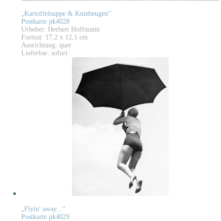
„Kartoffelsuppe & Kniebeugen“
Postkarte pk4028
Urheber: Herbert Hoffmann
Format: 17,2 x 12,1 cm
Ausrichtung: quer
Lieferbar: sofort
„Flyin' away...“
Postkarte pk4029