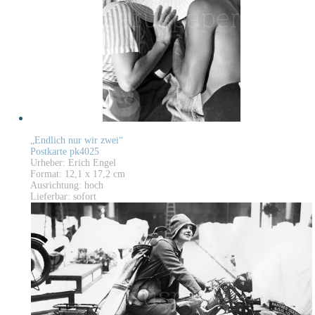
„Endlich nur wir zwei“
Postkarte pk4025
Urheber: Erich Engel
Format: 12,1 x 17,2 cm
Ausrichtung: hoch
Lieferbar: sofort