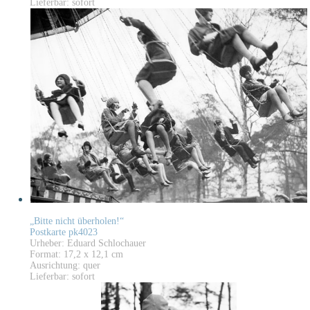
Lieferbar: sofort
„Bitte nicht überholen!“
Postkarte pk4023
Urheber: Eduard Schlochauer
Format: 17,2 x 12,1 cm
Ausrichtung: quer
Lieferbar: sofort